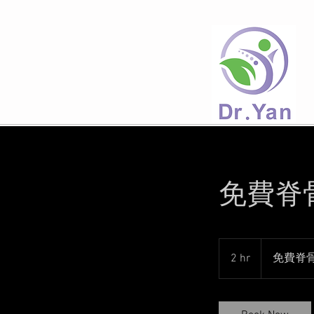
免費脊
免
費
2 hr
2
免費脊
脊
h
骨
檢
r
查