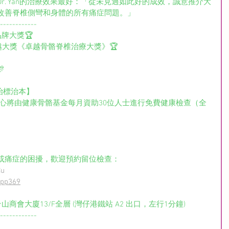
r. Yan的治療效果最好：「從未見過如此好的成效，誠意推介大
改善脊椎側彎和身體的所有痛症問題。」
------------
康品牌大獎🏆
01》健康卓越大獎《卓越骨骼脊椎治療大獎》🏆

治標治本】
或痛症的困擾，歡迎預約留位檢查： 
Cu
App369
山商會大廈13/F全層 (灣仔港鐵站 A2 出口，左行1分鐘)
------------