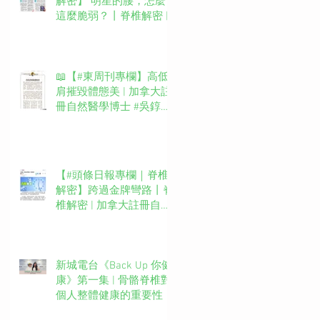
解密】 明星的腰，怎麼
這麼脆弱？丨脊椎解密 |
加拿大註冊自然醫學博士
#吳錞銦 #DrYan專欄
📖【#東周刊專欄】高低
肩摧毀體態美 | 加拿大註
冊自然醫學博士 #吳錞銦
#DrYan專欄
【#頭條日報專欄｜脊椎
解密】跨過金牌彎路丨脊
椎解密 | 加拿大註冊自然
醫學博士 #吳錞銦 #DrYan
專欄
新城電台《Back Up 你健
康》第一集 | 骨骼脊椎對
個人整體健康的重要性