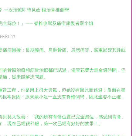
 一次治療即時見效 根治脊椎側彎
完全歸位！」—— 脊椎側彎及痛症康復者嚴小姐
/3NsKL03
受痛症困擾：長期腰痛、肩胛骨痛、肩膀痛等，嚴重影響其睡眠
。
同的骨骼治療和筋骨治療都已試過，儘管花費大量金錢時間，但
續痛，從未能解決問題。
的骨骼重建工程，也是用上很大勇氣，但她沒有因此而逃避！反而在第
出痛症的根本原因：原來嚴小姐一直患有脊椎側彎，因此坐姿不正確，
得到莫大改善：「我的所有骨骼位置已完全歸位，感受到背脊、
了，現在已經很舒服，第一次已經有好好的效果！」