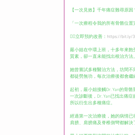
【一次見效】千年痛症難尋原因？
「一次療程令我的所有骨骼位置
👉🏻立即預約改善：
https://bit.ly
嚴小姐在中環上班，十多年來飽
質素，卻一直未能找出根治方法
她曾嘗試多種醫治方法，坊間不
都徒勞無功，每次治療後都會繼
起初，嚴小姐接觸Dr. Yan
一次診斷後，Dr. Yan已找
所以衍生出多種痛症。
經過第一次治療後，她的病情已
肩膀、肩膀痛及脊椎側彎都解決