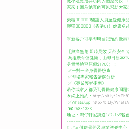
嚴小姐更指與坊間的治療比較，D
家來！因為她真的可以幫助大家
------------------------------------
榮獲👨🏻‍⚕️👩🏻‍⚕️醫護人員至愛健
榮獲👨🏻‍⚕️👩🏻‍⚕️️️《香港
🎊新客戶可享即時登記預約優惠
【無痛無創 即時見效 天然安全 
 為推廣骨骼健康，由即日起本中心將由健康骨骼基金每月資助30位人士進行免費健康檢查（全
身骨骼檢查原價$1900）：
 ✅一對一全身骨骼檢查
 ✅即場專家報告講解分析
 ✅《專業護脊指南》
若你或家人都受到骨骼健康問題
🌟網上預約：
http://bit.ly/2MPhf
 ✅WhatsApp: 
http://bit.ly/Whats
 ☎25881388
地址：灣仔軒尼詩道167-169號台
------------------------------------
Dr. Yan健康骨骼及專業護脊中心