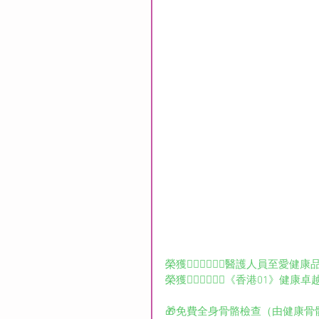
榮獲👨🏻‍⚕️👩🏻‍⚕️️️醫護人員至愛
榮獲👨🏻‍⚕️👩🏻‍⚕️️️《香港
🎁免費全身骨骼檢查（由健康骨