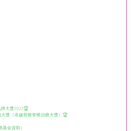
健康品牌大獎2023🏆
01》健康卓越大獎《卓越骨骼脊椎治療大獎》🏆
骼基金資助）