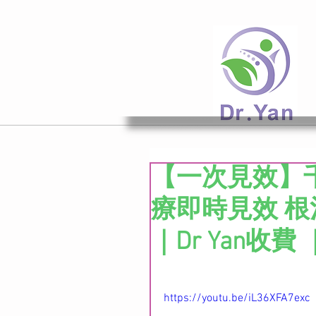
【一次見效】
療即時見效 根治
｜Dr Yan收費 
https://youtu.be/iL36XFA7exc