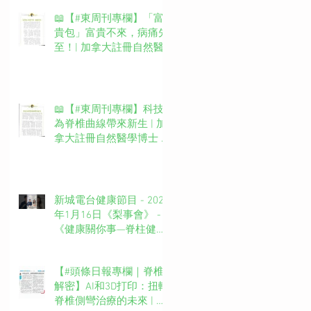
📖【#東周刊專欄】「富
貴包」富貴不來，病痛先
至！| 加拿大註冊自然醫
學博士 #吳錞銦 #DrYan專
欄
📖【#東周刊專欄】科技
為脊椎曲線帶來新生 | 加
拿大註冊自然醫學博士 #
吳錞銦 #DrYan專欄
新城電台健康節目 - 2025
年1月16日《梨事會》 -
《健康關你事—脊柱健康
你要知》第四集主持：新
城廣播網絡電視MBO TV
【#頭條日報專欄｜脊椎
台長 葉文輝Barry Ip (啤
解密】AI和3D打印：扭轉
梨）嘉賓主持：吳錞銦博
脊椎側彎治療的未來 | 脊
士Dr. Yan