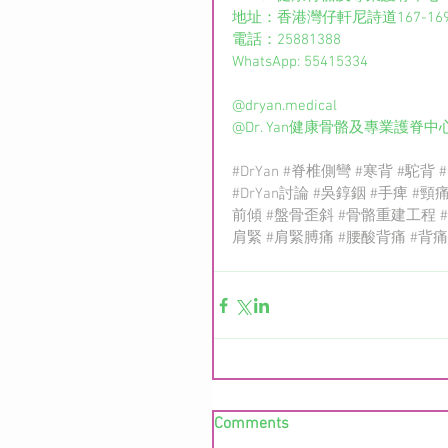
地址：香港灣仔軒尼詩道167-16
電話：25881388
WhatsApp: 55415334
@dryan.medical  
@Dr. Yan健康骨骼及專業護脊中
#DrYan
#脊椎側彎
#寒背
#駝背
#DrYan討論
#吳錞銦
#手痺
#頸
前傾
#盤骨歪斜
#骨骼重建工程
肩緊
#肩緊膊痛
#腰酸背痛
#背痛
Comments