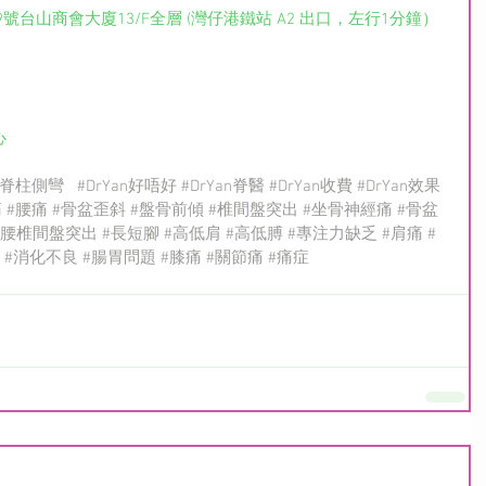
9號台山商會大廈13/F全層 (灣仔港鐵站 A2 出口，左行1分鐘）
心
#脊柱側彎
#DrYan好唔好
#DrYan脊醫
#DrYan收費
#DrYan效果
痛
#腰痛
#骨盆歪斜
#盤骨前傾
#椎間盤突出
#坐骨神經痛
#骨盆
#腰椎間盤突出
#長短腳
#高低肩
#高低膊
#專注力缺乏
#肩痛
#
#消化不良
#腸胃問題
#膝痛
#關節痛
#痛症