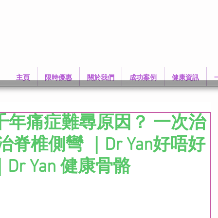
主頁
限時優惠
關於我們
成功案例
健康資訊
千年痛症難尋原因？ 一次治
脊椎側彎 ｜Dr Yan好唔好
｜Dr Yan 健康骨骼