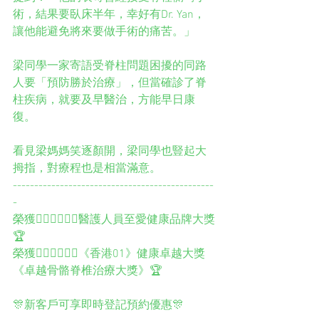
術，結果要臥床半年，幸好有Dr. Yan，
讓他能避免將來要做手術的痛苦。」
梁同學一家寄語受脊柱問題困擾的同路
人要「預防勝於治療」，但當確診了脊
柱疾病，就要及早醫治，方能早日康
復。
看見梁媽媽笑逐顏開，梁同學也豎起大
拇指，對療程也是相當滿意。
-----------------------------------------------
-
榮獲👨🏻‍⚕️👩🏻‍⚕️醫護人員至愛健康品牌大獎
🏆
榮獲👨🏻‍⚕️👩🏻‍⚕️《香港01》健康卓越大獎
《卓越骨骼脊椎治療大獎》🏆
🎊新客戶可享即時登記預約優惠🎊