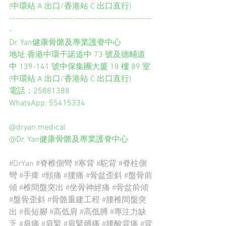
(中環站 A 出口/香港站 C 出口直行)
-----------------------------------------------
-
Dr. Yan健康骨骼及專業護脊中心
地址:香港中環干諾道中 73 號及德輔道
中 139-141 號中保集團大廈 18 樓 89 室 
(中環站 A 出口/香港站 C 出口直行)
電話：25881388
WhatsApp: 55415334
@dryan.medical
@Dr. Yan健康骨骼及專業護脊中心
#DrYan
#脊椎側彎
#寒背
#駝背
#脊柱側
彎
#手痺
#頸痛
#腰痛
#骨盆歪斜
#盤骨前
傾
#椎間盤突出
#坐骨神經痛
#骨盆前傾
#盤骨歪斜
#骨骼重建工程
#腰椎間盤突
出
#長短腳
#高低肩
#高低膊
#專注力缺
乏
#肩痛
#肩緊
#肩緊膊痛
#腰酸背痛
#背