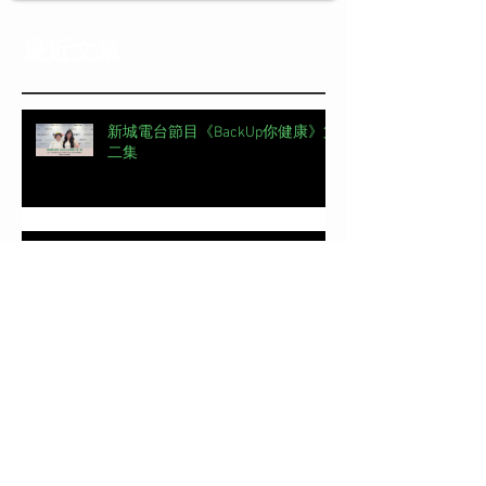
最近文章
新城電台節目《BackUp你健康》第
二集
【#頭條日報專欄｜脊椎解密】 明
星的腰，怎麼這麼脆弱？丨脊椎解
密 | 加拿大註冊自然醫學博士 #吳
錞銦 #DrYan專欄
📖【#東周刊專欄】高低肩摧毀體
態美 | 加拿大註冊自然醫學博士 #
吳錞銦 #DrYan專欄