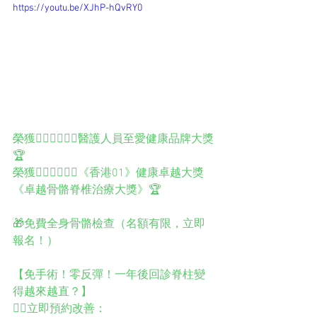
https://youtu.be/XJhP-hQvRY0
榮獲️👨🏻‍⚕️👩🏻‍⚕️醫護人員至愛健康品牌大獎
🏆
榮獲👨🏻‍⚕️👩🏻‍⚕️《香港01》健康卓越大獎
《卓越骨骼脊椎治療大獎》🏆
🎁免費全身骨骼檢查（名額有限，立即
報名！）
【免手術！零反彈！一年後回診脊柱變
得越來越直？】
👉🏻立即預約改善：