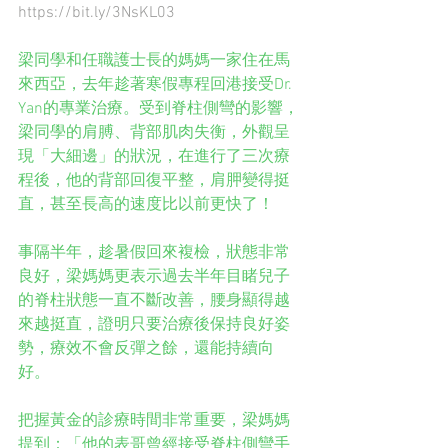
https://bit.ly/3NsKL03
梁同學和任職護士長的媽媽一家住在馬
來西亞，去年趁著寒假專程回港接受Dr. 
Yan的專業治療。受到脊柱側彎的影響，
梁同學的肩膊、背部肌肉失衡，外觀呈
現「大細邊」的狀況，在進行了三次療
程後，他的背部回復平整，肩胛變得挺
直，甚至長高的速度比以前更快了！
事隔半年，趁暑假回來複檢，狀態非常
良好，梁媽媽更表示過去半年目睹兒子
的脊柱狀態一直不斷改善，腰身顯得越
來越挺直，證明只要治療後保持良好姿
勢，療效不會反彈之餘，還能持續向
好。
把握黃金的診療時間非常重要，梁媽媽
提到：「他的表哥曾經接受脊柱側彎手