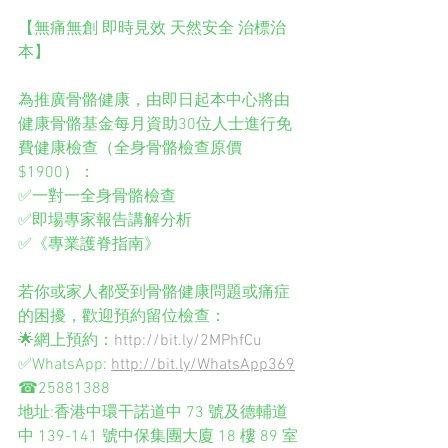
【無痛無創 即時見效 天然安全 治標治
本】
為推廣骨骼健康，由即日起本中心將由
健康骨骼基金每月資助30位人士進行免
費健康檢查（全身骨骼檢查原價
$1900）：
✅一對一全身骨骼檢查
✅即場專家報告講解分析
✅《專業護脊指南》
若你或家人都受到骨骼健康問題或痛症
的困擾，歡迎預約留位檢查：
🌟網上預約：
http://bit.ly/2MPhfCu
✅WhatsApp: 
http://bit.ly/WhatsApp369
☎25881388
地址:香港中環干諾道中 73 號及德輔道
中 139-141 號中保集團大廈 18 樓 89 室 