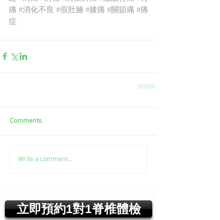
痛
#消化不良
#假肚腩
#膝痛
#關節痛
#痛
症
Comments
Write a comment...
立即預約1對1脊椎體檢