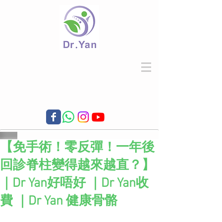
【免手術！零反彈！一年後
回診脊柱變得越來越直？】
｜Dr Yan好唔好 ｜Dr Yan收
費 ｜Dr Yan 健康骨骼