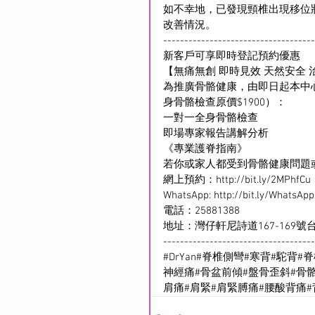
如不幸地，已發現頸椎出現移位
改善情況。
------------------------------------
新客戶可享即時登記預約優惠
【無痛無創 即時見效 天然安全 
為推廣骨骼健康，由即日起本中
身骨骼檢查原價$1900）：
一對一全身骨骼檢查
即場專家報告講解分析
《專業護脊指南》
若你或家人都受到骨骼健康問題
網上預約：
http://bit.ly/2MPhfCu
WhatsApp: 
http://bit.ly/WhatsAp
電話：25881388
地址：灣仔軒尼詩道167-169號台
------------------------------------
#DrYan
#脊椎側彎
#寒背
#駝背
#
神經痛
#骨盆前傾
#盤骨歪斜
#骨
肩痛
#肩緊
#肩緊膊痛
#腰酸背痛