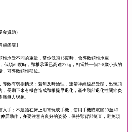
基金資助）
肩頸痛症】
頸椎承受不同的重量，當你低頭15度時，會導致頸椎承重
kg，低頭60度時，頸椎承重已高達27kg，相當於一個7-8歲小孩的
話，可導致頸椎移位。
，導致有勞損情況；若無及時治理，連帶神經線易受壓，出現頭
肉，長期下來有機會造成頸椎提早退化，產生頸部退化性關節炎
疼痛無力現象。
入手；不建議在床上用電玩或手機，使用手機或電腦30至40
做伸展動作，亦要注意有良好的姿勢，保持頸背部挺直，避免頭