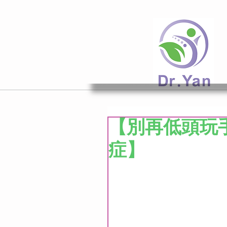
【別再低頭玩
症】