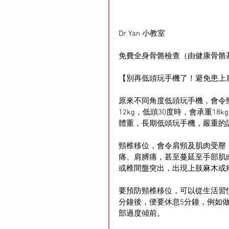
Dr Yan 小教室
免費全身骨骼檢查（由健康骨骼
【別再低頭玩手機了！避免患上
原來不同角度低頭玩手機，會令
12kg，低頭30度時，會承重18
體重，長期低頭玩手機，嚴重的
頸椎移位，會令肩頸及肌肉受壓
痛、肩膊痛，甚至蔓延至手部肌
或椎間盤突出，出現上肢麻木或
要預防頸椎移位，可以從生活習慣
分鐘後，便要休息5分鐘，例如
部過度傾前。