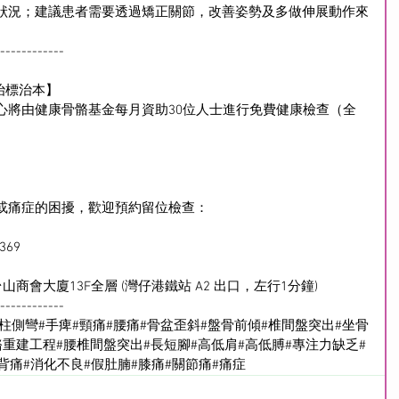
狀況；建議患者需要透過矯正關節，改善姿勢及多做伸展動作來
------------
治標治本】
心將由健康骨骼基金每月資助30位人士進行免費健康檢查（全
或痛症的困擾，歡迎預約留位檢查：
p369
山商會大廈13F全層 (灣仔港鐵站 A2 出口，左行1分鐘)
------------
脊柱側彎
#手痺
#頸痛
#腰痛
#骨盆歪斜
#盤骨前傾
#椎間盤突出
#坐骨
骼重建工程
#腰椎間盤突出
#長短腳
#高低肩
#高低膊
#專注力缺乏
#
#背痛
#消化不良
#假肚腩
#膝痛
#關節痛
#痛症