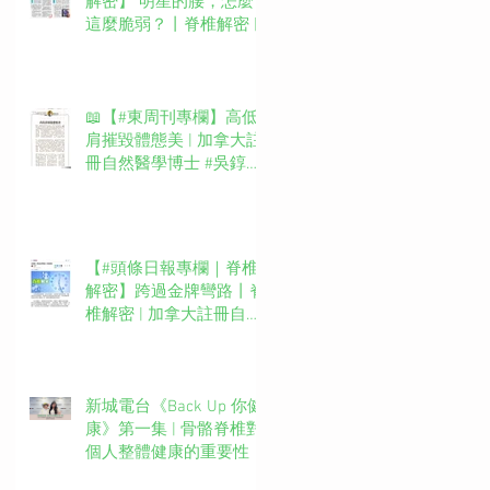
解密】 明星的腰，怎麼
這麼脆弱？丨脊椎解密 |
加拿大註冊自然醫學博士
#吳錞銦 #DrYan專欄
📖【#東周刊專欄】高低
肩摧毀體態美 | 加拿大註
冊自然醫學博士 #吳錞銦
#DrYan專欄
【#頭條日報專欄｜脊椎
解密】跨過金牌彎路丨脊
椎解密 | 加拿大註冊自然
醫學博士 #吳錞銦 #DrYan
專欄
新城電台《Back Up 你健
康》第一集 | 骨骼脊椎對
個人整體健康的重要性