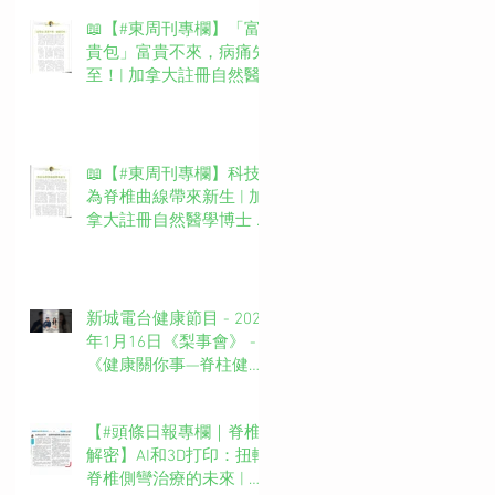
📖【#東周刊專欄】「富
貴包」富貴不來，病痛先
至！| 加拿大註冊自然醫
學博士 #吳錞銦 #DrYan專
欄
📖【#東周刊專欄】科技
為脊椎曲線帶來新生 | 加
拿大註冊自然醫學博士 #
吳錞銦 #DrYan專欄
新城電台健康節目 - 2025
年1月16日《梨事會》 -
《健康關你事—脊柱健康
你要知》第四集主持：新
城廣播網絡電視MBO TV
【#頭條日報專欄｜脊椎
台長 葉文輝Barry Ip (啤
解密】AI和3D打印：扭轉
梨）嘉賓主持：吳錞銦博
脊椎側彎治療的未來 | 脊
士Dr. Yan