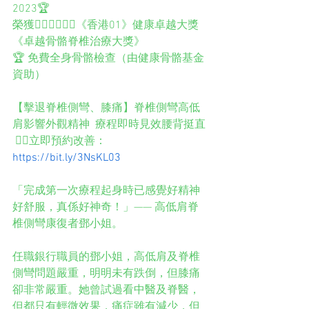
2023🏆 
榮獲👨🏻‍⚕️👩🏻‍⚕️《香港01》健康卓越大獎
《卓越骨骼脊椎治療大獎》
🏆 免費全身骨骼檢查（由健康骨骼基金
資助） 
【擊退脊椎側彎、膝痛】脊椎側彎高低
肩影響外觀精神  療程即時見效腰背挺直
 👉🏻立即預約改善：
https://bit.ly/3NsKL03
「完成第一次療程起身時已感覺好精神
好舒服，真係好神奇！」—— 高低肩脊
椎側彎康復者鄧小姐。 
任職銀行職員的鄧小姐，高低肩及脊椎
側彎問題嚴重，明明未有跌倒，但膝痛
卻非常嚴重。她曾試過看中醫及脊醫，
但都只有輕微效果，痛症雖有減少，但