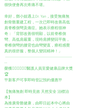
很快便會再次疼痛不堪。 
幸好，鄧小姐遇上Dr. Yan，接受無痛無
創骨骼重建工程，一次已即時改善高低
肩脊椎側彎及痛症。她表示療程很神
奇：「背部改善很明顯，以前脊椎側
彎、高低肩嚴重，現時肩膊變回平衡，
脊椎側彎的腰背也由彎變直，療程感覺
真的很舒服，整個人變回精神！」
 ----------------------------------------------
-- 
榮獲👨🏻‍⚕️👩🏻‍⚕️醫護人員至愛健康品牌大獎
🏆 
🎊新客戶可享即時登記預約優惠🎊 
【無痛無創 即時見效 天然安全 治標治
本】  
為推廣骨骼健康，由即日起本中心將由