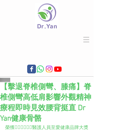
【擊退脊椎側彎、膝痛】脊
椎側彎高低肩影響外觀精神
療程即時見效腰背挺直 Dr
Yan健康骨骼
榮獲👨🏻‍⚕️👩🏻‍⚕️醫護人員至愛健康品牌大獎