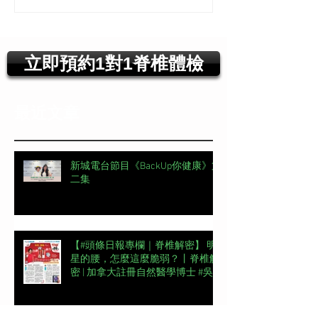
立即預約1對1脊椎體檢
最近文章
新城電台節目《BackUp你健康》第
二集
【#頭條日報專欄｜脊椎解密】 明
星的腰，怎麼這麼脆弱？丨脊椎解
密 | 加拿大註冊自然醫學博士 #吳
錞銦 #DrYan專欄