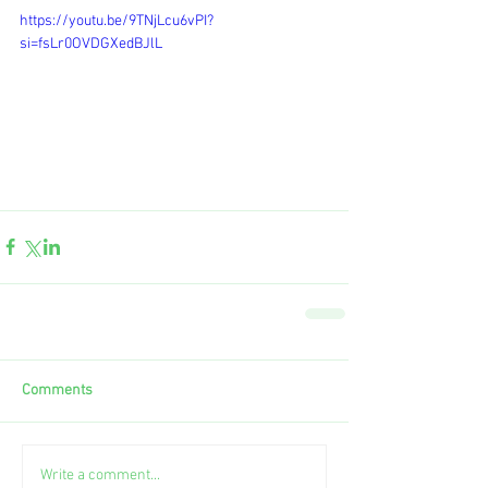
https://youtu.be/9TNjLcu6vPI?
si=fsLr0OVDGXedBJlL
Comments
Write a comment...