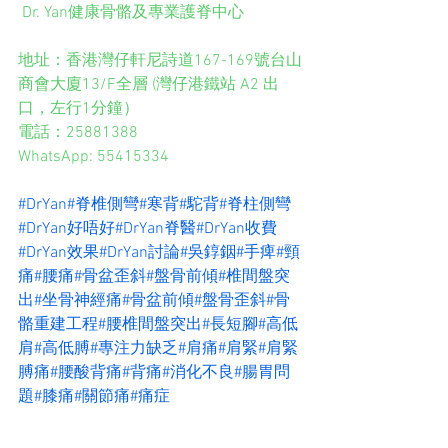
 Dr. Yan健康骨骼及專業護脊中心 
地址：香港灣仔軒尼詩道167-169號台山
商會大廈13/F全層 (灣仔港鐵站 A2 出
口，左行1分鐘） 
電話：25881388 
WhatsApp: 55415334 
#DrYan
#脊椎側彎
#寒背
#駝背
#脊柱側彎
#DrYan好唔好
#DrYan脊醫
#DrYan收費
#DrYan效果
#DrYan討論
#吳錞銦
#手痺
#頸
痛
#腰痛
#骨盆歪斜
#盤骨前傾
#椎間盤突
出
#坐骨神經痛
#骨盆前傾
#盤骨歪斜
#骨
骼重建工程
#腰椎間盤突出
#長短腳
#高低
肩
#高低膊
#專注力缺乏
#肩痛
#肩緊
#肩緊
膊痛
#腰酸背痛
#背痛
#消化不良
#腸胃問
題
#膝痛
#關節痛
#痛症