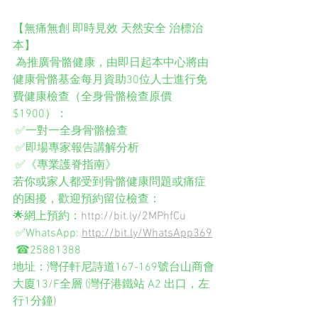
【無痛無創 即時見效 天然安全 治標治
本】
 為推廣骨骼健康，由即日起本中心將由
健康骨骼基金每月資助30位人士進行免
費健康檢查（全身骨骼檢查原價
$1900）：
 ✅一對一全身骨骼檢查
 ✅即場專家報告講解分析
 ✅《專業護脊指南》
若你或家人都受到骨骼健康問題或痛症
的困擾，歡迎預約留位檢查： 
🌟網上預約：
http://bit.ly/2MPhfCu
 ✅WhatsApp: 
http://bit.ly/WhatsApp369
 ☎25881388
地址：灣仔軒尼詩道167-169號台山商會
大廈13/F全層 (灣仔港鐵站 A2 出口，左
行1分鐘)