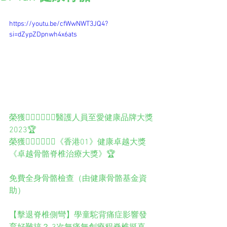
https://youtu.be/cfWwNWT3JQ4?
si=dZypZDpnwh4x6ats
榮獲👨🏻‍⚕️👩🏻‍⚕️醫護人員至愛健康品牌大獎
2023🏆
榮獲👨🏻‍⚕️👩🏻‍⚕️《香港01》健康卓越大獎
《卓越骨骼脊椎治療大獎》🏆
免費全身骨骼檢查（由健康骨骼基金資
助）
【擊退脊椎側彎】學童駝背痛症影響發