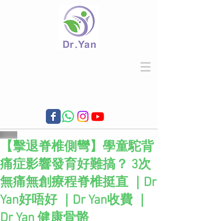
【擊退脊椎側彎】學童駝背
痛症影響發育好難搞？ 3次
無痛無創療程脊椎挺直 ｜Dr
Yan好唔好 ｜Dr Yan收費 ｜
Dr Yan 健康骨骼