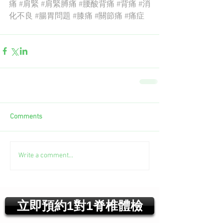
痛
#肩緊
#肩緊膊痛
#腰酸背痛
#背痛
#消
化不良
#腸胃問題
#膝痛
#關節痛
#痛症
Comments
Write a comment...
立即預約1對1脊椎體檢