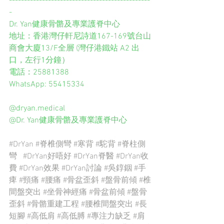
-----------------------------------------------
-
Dr. Yan健康骨骼及專業護脊中心
地址：香港灣仔軒尼詩道167-169號台山
商會大廈13/F全層 (灣仔港鐵站 A2 出
口，左行1分鐘）
電話：25881388
WhatsApp: 55415334
@dryan.medical  
@Dr. Yan健康骨骼及專業護脊中心
#DrYan
#脊椎側彎
#寒背
#駝背
#脊柱側
彎
#DrYan好唔好
#DrYan脊醫
#DrYan收
費
#DrYan效果
#DrYan討論
#吳錞銦
#手
痺
#頸痛
#腰痛
#骨盆歪斜
#盤骨前傾
#椎
間盤突出
#坐骨神經痛
#骨盆前傾
#盤骨
歪斜
#骨骼重建工程
#腰椎間盤突出
#長
短腳
#高低肩
#高低膊
#專注力缺乏
#肩