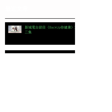
最近文章
新城電台節目《BackUp你健康》第
二集
【#頭條日報專欄｜脊椎解密】 明
星的腰，怎麼這麼脆弱？丨脊椎解
密 | 加拿大註冊自然醫學博士 #吳
錞銦 #DrYan專欄
📖【#東周刊專欄】高低肩摧毀體
態美 | 加拿大註冊自然醫學博士 #
吳錞銦 #DrYan專欄