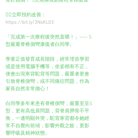
育好難搞？ 3次無痛無創療程脊椎挺直
👉🏻立即預約改善：
https://bit.ly/3NsKL03
「完成第一次療程後突然直哂！」—— S
型嚴重脊椎側彎康復者白同學。
學童正值發育成長階段，經常埋首學習
或是使用電腦手機等，坐姿稍有不正，
便會出現寒背駝背等問題，嚴重者更會
引致脊椎側彎，或不同痛症問題，作為
家長自然非常擔心！
白同學多年來患有脊椎側彎，嚴重至呈S
型，更有高低肩問題，背脊肩胛骨不平
衡，一邊明顯外突，駝背寒背都令她經
常不自覺向前傾，影響外觀之餘，更影
響呼吸及精神狀態。