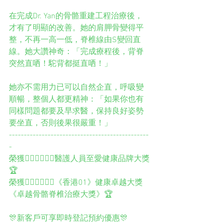
在完成Dr. Yan的骨骼重建工程治療後，
才有了明顯的改善。她的肩胛骨變得平
整，不再一高一低，脊椎線由S變回直
線。她大讚神奇：「完成療程後，背脊
突然直哂！駝背都挺直哂！」
她亦不需用力已可以自然企直，呼吸變
順暢，整個人都更精神：「如果你也有
同樣問題都要及早求醫，保持良好姿勢
要坐直，否則後果很嚴重！」
-----------------------------------------------
-
榮獲👨🏻‍⚕️👩🏻‍⚕️醫護人員至愛健康品牌大獎
🏆
榮獲👨🏻‍⚕️👩🏻‍⚕️《香港01》健康卓越大獎
《卓越骨骼脊椎治療大獎》🏆
🎊新客戶可享即時登記預約優惠🎊