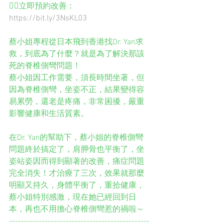
👉🏻立即預約改善：
https://bit.ly/3NsKL03
蔡小姐專程從日本飛到香港找Dr. Yan求
救，到底為了什麼？就是為了解決那該
死的脊椎側彎問題！
蔡小姐因工作需要，須長時間坐著，但
因為脊椎側彎，坐姿不正，結果變得容
易累勞，還老是疼痛，非常困擾，嚴重
影響健康和生活質素。
在Dr. Yan的幫助下，蔡小姐的脊椎側彎
問題終於搞定了，肩胛骨也平衡了，坐
姿站姿因而得到顯著的改善，痛症問題
完全消失！才治療了三次，效果就那麼
明顯又持久，身體平衡了，重拾健康，
蔡小姐特別感激，現在她已經回到日
本，再也不用擔心脊椎側彎惹的禍啦～
-----------------------------------------------