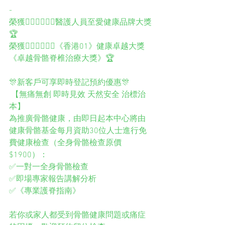
- 
榮獲👨🏻‍⚕️👩🏻‍⚕️醫護人員至愛健康品牌大獎
🏆
榮獲👨🏻‍⚕️👩🏻‍⚕️《香港01》健康卓越大獎
《卓越骨骼脊椎治療大獎》🏆 
🎊新客戶可享即時登記預約優惠🎊
 【無痛無創 即時見效 天然安全 治標治
本】 
為推廣骨骼健康，由即日起本中心將由
健康骨骼基金每月資助30位人士進行免
費健康檢查（全身骨骼檢查原價
$1900）： 
✅一對一全身骨骼檢查 
✅即場專家報告講解分析 
✅《專業護脊指南》 
若你或家人都受到骨骼健康問題或痛症