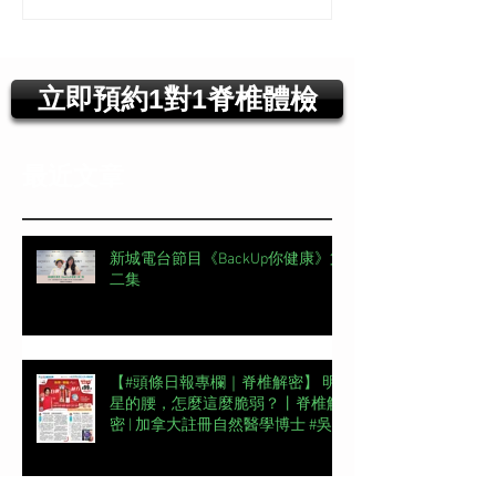
立即預約1對1脊椎體檢
最近文章
新城電台節目《BackUp你健康》第
二集
【#頭條日報專欄｜脊椎解密】 明
星的腰，怎麼這麼脆弱？丨脊椎解
密 | 加拿大註冊自然醫學博士 #吳
錞銦 #DrYan專欄