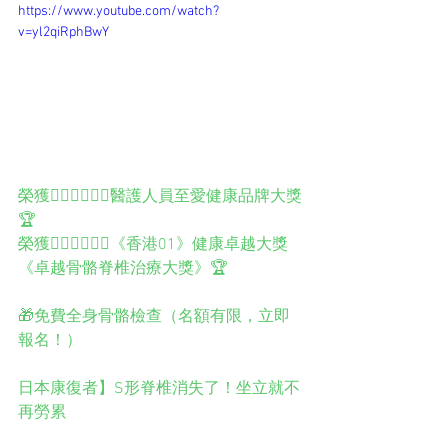
https://www.youtube.com/watch?
v=yl2qiRphBwY
榮獲️👨🏻‍⚕️👩🏻‍⚕️醫護人員至愛健康品牌大獎
🏆
榮獲👨🏻‍⚕️👩🏻‍⚕️《香港01》健康卓越大獎
《卓越骨骼脊椎治療大獎》🏆
🎁免費全身骨骼檢查（名額有限，立即
報名！）
日本康復者】S形脊椎消失了！坐立就不
再勞累