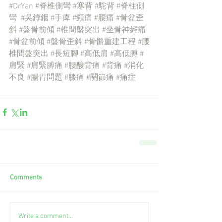
#DrYan
#脊椎側彎
#寒背
#駝背
#脊柱側
彎
#吳錞銦
#手痺
#頸痛
#腰痛
#骨盆歪
斜
#盤骨前傾
#椎間盤突出
#坐骨神經痛
#骨盆前傾
#盤骨歪斜
#骨骼重建工程
#腰
椎間盤突出
#長短腳
#高低肩
#高低膊
#
肩緊
#肩緊膊痛
#腰酸背痛
#背痛
#消化
不良
#腸胃問題
#膝痛
#關節痛
#痛症
Comments
Write a comment...