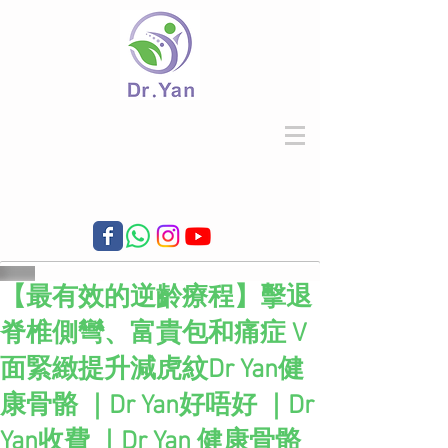
【最有效的逆齡療程】擊退
脊椎側彎、富貴包和痛症 V
面緊緻提升減虎紋Dr Yan健
康骨骼 ｜Dr Yan好唔好 ｜Dr
Yan收費 ｜Dr Yan 健康骨骼