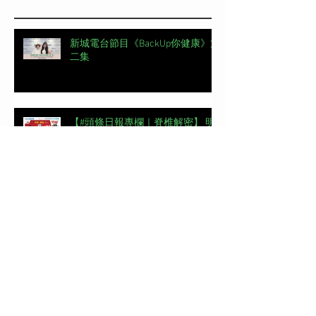
新城電台節目《BackUp你健康》第
二集
【#頭條日報專欄｜脊椎解密】 明
星的腰，怎麼這麼脆弱？丨脊椎解
密 | 加拿大註冊自然醫學博士 #吳
錞銦 #DrYan專欄
📖【#東周刊專欄】高低肩摧毀體
態美 | 加拿大註冊自然醫學博士 #
吳錞銦 #DrYan專欄