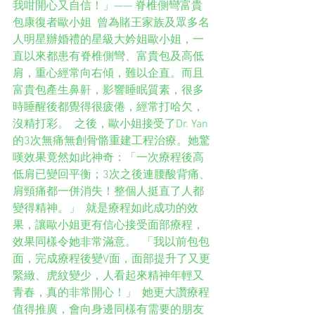
我咁開心又自信！」—— 脊椎側彎富貴
包康復者歐小姐  曾為賭王家族及眾多名
人明星辦婚禮的星級大妗姐歐小姐，一
直以來都患有脊椎側彎、富貴包及高低
肩，重心經常向右傾，難以企直。而且
富貴包產生鼻鼾，影響睡眠質素，很多
時睡醒後都覺得很疲倦，經常打哈欠，
沒精打彩。  之後，歐小姐接受了Dr. Yan
的3次無痛無創骨骼重建工程治療。她驚
嘆效果竟然如此神奇：「一次療程後高
低肩已變回平衡；3次之後連腰酸背痛、
肩頸痛都一併消失！整個人挺直了人都
變得精神。」  就是療程如此成功的效
果，讓歐小姐更有信心接受面部療程，
效果同樣令她非常滿意。  「我以前包包
面，完成療程後變V面，面部提升了又更
緊緻、虎紋變少，人看起來精神年輕又
青春，真的非常開心！」  她更大讚療程
值得推廣，會向身邊同樣有需要的朋友