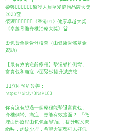
榮獲👨🏻‍⚕️👩🏻‍⚕️醫護人員至愛健康品牌大獎
2023🏆 
榮獲👨🏻‍⚕️👩🏻‍⚕️《香港01》健康卓越大獎
《卓越骨骼脊椎治療大獎》🏆  
🎁免費全身骨骼檢查（由健康骨骼基金
資助）  
【最有效的逆齡療程】擊退脊椎側彎、
富貴包和痛症  V面緊緻提升減虎紋  
👉🏻立即預約改善：
https://bit.ly/3NsKL03  
你有沒有想過一個療程能擊退富貴包、
脊椎側彎、痛症、更能有效瘦面？  「做
埋面部療程由包包面變V面，提升咗又緊
緻咗，虎紋少埋，希望大家都可以好似