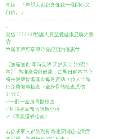
介紹：「希望大家都會像我一樣開心又
自信。」 
-----------------------------------------------
- 
榮獲👨🏻‍⚕️👩🏻‍⚕️醫護人員至愛健康品牌大獎
🏆  
🎊新客戶可享即時登記預約優惠🎊  
【無痛無創 即時見效 天然安全 治標治
本】  為推廣骨骼健康，由即日起本中心
將由健康骨骼基金每月資助30位人士進
行免費健康檢查（全身骨骼檢查原價
$1900）：  
✅一對一全身骨骼檢查  
✅即場專家報告講解分析  
✅《專業護脊指南》  
若你或家人都受到骨骼健康問題或痛症