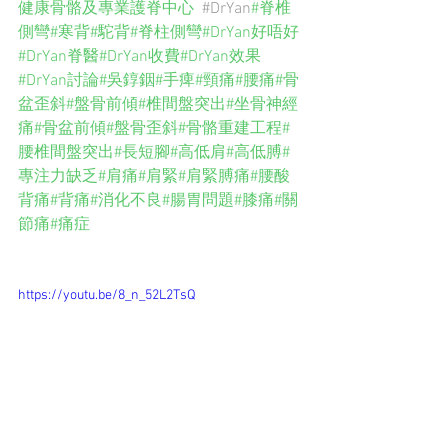
健康骨骼及專業護脊中心  
#DrYan
#脊椎
側彎#寒背#駝背#脊柱側彎#DrYan好唔好
#DrYan脊醫#DrYan收費#DrYan效果
#DrYan討論#吳錞銦#手痺#頸痛#腰痛#骨
盆歪斜#盤骨前傾#椎間盤突出#坐骨神經
痛#骨盆前傾#盤骨歪斜#骨骼重建工程#
腰椎間盤突出#長短腳#高低肩#高低膊#
專注力缺乏#肩痛#肩緊#肩緊膊痛#腰酸
背痛#背痛#消化不良#腸胃問題#膝痛#關
節痛#痛症
https://youtu.be/8_n_52L2TsQ