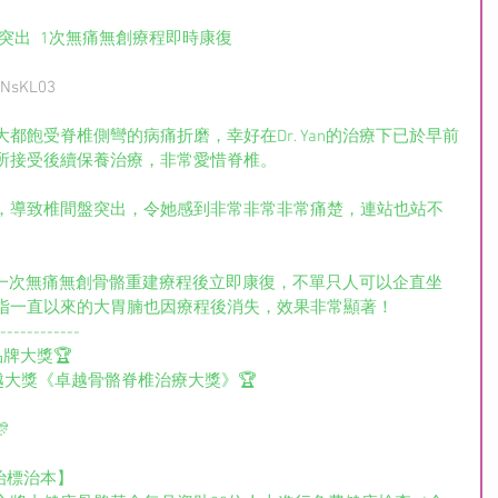
突出  1次無痛無創療程即時康復
/3NsKL03
都飽受脊椎側彎的病痛折磨，幸好在Dr. Yan的治療下已於早前
所接受後續保養治療，非常愛惜脊椎。
，導致椎間盤突出，令她感到非常非常非常痛楚，連站也站不
助，在一次無痛無創骨骼重建療程後立即康復，不單只人可以企直坐
指一直以來的大胃腩也因療程後消失，效果非常顯著！
------------
康品牌大獎🏆
1》健康卓越大獎《卓越骨骼脊椎治療大獎》🏆

治標治本】