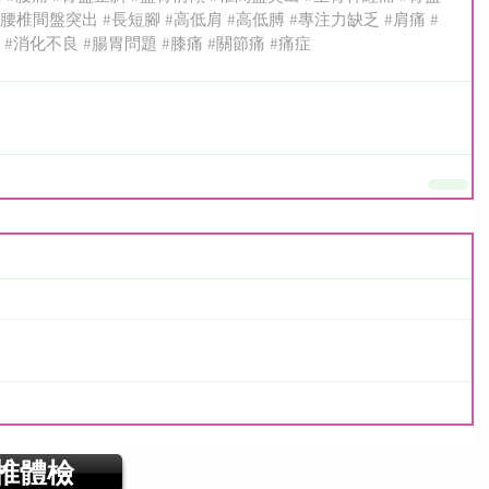
#腰椎間盤突出
#長短腳
#高低肩
#高低膊
#專注力缺乏
#肩痛
#
#消化不良
#腸胃問題
#膝痛
#關節痛
#痛症
椎體檢