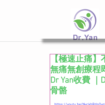
【極速止痛】不
無痛無創療程即時
Dr Yan收費 ｜
骨骼
https://youtu.be/NvckhRdn0v