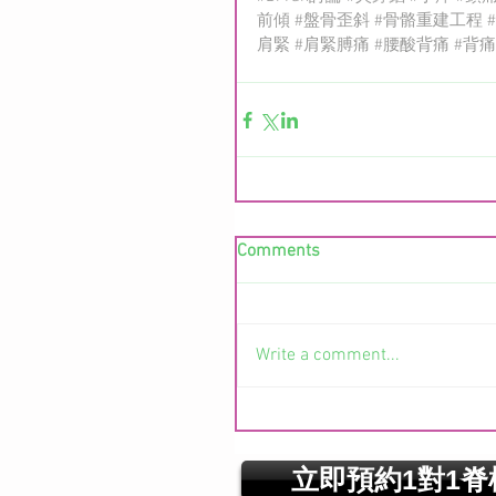
前傾
#盤骨歪斜
#骨骼重建工程
肩緊
#肩緊膊痛
#腰酸背痛
#背痛
Comments
Write a comment...
立即預約1對1脊