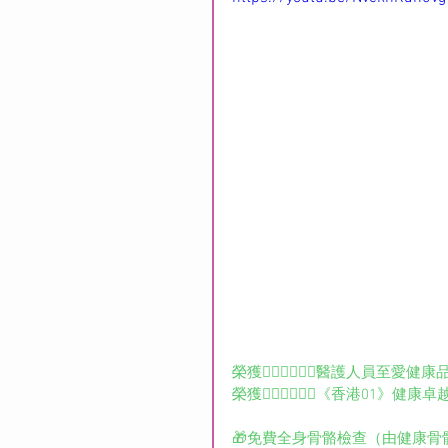
榮獲️👨🏻‍⚕️👩🏻‍⚕️醫護人員至愛健
榮獲👨🏻‍⚕️👩🏻‍⚕️《香港0
🎁免費全身骨骼檢查（由健康骨