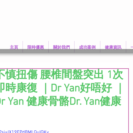
主頁
限時優惠
關於我們
成功案例
健康資訊
慎扭傷 腰椎間盤突出 1次
康復 ｜Dr Yan好唔好 ｜
Dr Yan 健康骨骼Dr. Yan健康
g?si=lX19FPdBMLQuIQKy