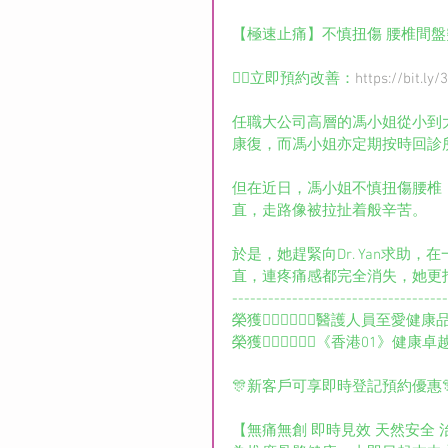
【極速止痛】不慎扭傷 腰椎間盤
👉🏻立即預約改善：
https://bit.ly
任職大公司高層的馮小姐從小到大
康復，而馮小姐亦定期按時回診
但在近日，馮小姐不慎扭傷腰椎
直，走路像被拉扯着般辛苦。
於是，她趕緊向Dr. Yan求
直，連疼痛感都完全消失，她更
------------------------------------
榮獲👨🏻‍⚕️👩🏻‍⚕️醫護人員至愛健
榮獲👨🏻‍⚕️👩🏻‍⚕️《香港0
🎊新客戶可享即時登記預約優惠
【無痛無創 即時見效 天然安全 