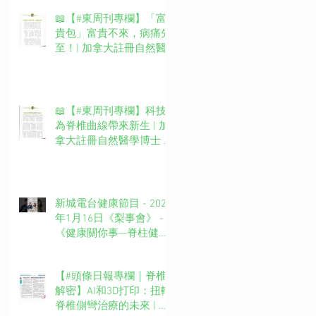
📖【#東周刊專欄】「富
貴包」富貴不來，病痛先
至！| 加拿大註冊自然醫
學博士 #吳錞銦 #DrYan專
欄
📖【#東周刊專欄】科技
為脊椎曲線帶來新生 | 加
拿大註冊自然醫學博士 #
吳錞銦 #DrYan專欄
新城電台健康節目 - 2025
年1月16日《梨事會》 -
《健康關你事—脊柱健康
你要知》第四集主持：新
城廣播網絡電視MBO TV
【#頭條日報專欄｜脊椎
台長 葉文輝Barry Ip (啤
解密】AI和3D打印：扭轉
梨）嘉賓主持：吳錞銦博
脊椎側彎治療的未來 | 脊
士Dr. Yan