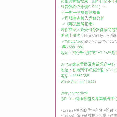
為推廣骨骼健康，由即日起本中
身骨骼檢查原價$1900）：
 ✅一對一全身骨骼檢查
 ✅即場專家報告講解分析
 ✅《專業護脊指南》
若你或家人都受到骨骼健康問題
🌟網上預約：
http://bit.ly/2MPhf
 ✅WhatsApp: 
http://bit.ly/Whats
 ☎25881388
地址：灣仔軒尼詩道167-169號台
------------------------------------
Dr. Yan健康骨骼及專業護脊中心
地址：香港灣仔軒尼詩道167-16
電話：25881388
WhatsApp: 55415334
@dryan.medical 
@Dr. Yan健康骨骼及專業護脊中
#DrYan
#脊椎側彎
#寒背
#駝背
#DrYan討論
#吳錞銦
#手痺
#頸