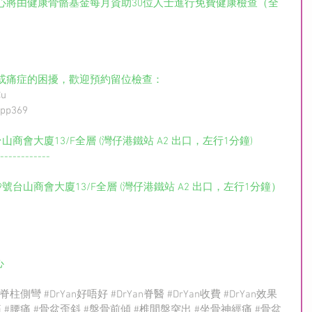
心將由健康骨骼基金每月資助30位人士進行免費健康檢查（全
或痛症的困擾，歡迎預約留位檢查： 
Cu
App369
山商會大廈13/F全層 (灣仔港鐵站 A2 出口，左行1分鐘)
------------
9號台山商會大廈13/F全層 (灣仔港鐵站 A2 出口，左行1分鐘）
心
#脊柱側彎
#DrYan好唔好
#DrYan脊醫
#DrYan收費
#DrYan效果
痛
#腰痛
#骨盆歪斜
#盤骨前傾
#椎間盤突出
#坐骨神經痛
#骨盆