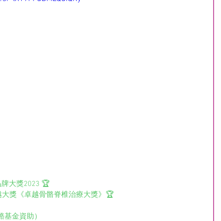
康品牌大獎2023 🏆
1》健康卓越大獎《卓越骨骼脊椎治療大獎》🏆
骼基金資助）