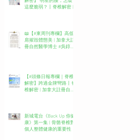
解密】 明星的腰，怎麼
這麼脆弱？丨脊椎解密 |
加拿大註冊自然醫學博士
#吳錞銦 #DrYan專欄
📖【#東周刊專欄】高低
肩摧毀體態美 | 加拿大註
冊自然醫學博士 #吳錞銦
#DrYan專欄
【#頭條日報專欄｜脊椎
解密】跨過金牌彎路丨脊
椎解密 | 加拿大註冊自然
醫學博士 #吳錞銦 #DrYan
專欄
新城電台《Back Up 你健
康》第一集 | 骨骼脊椎對
個人整體健康的重要性