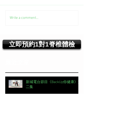
Write a comment...
立即預約1對1脊椎體檢
最近文章
新城電台節目《BackUp你健康》第
二集
【#頭條日報專欄｜脊椎解密】 明
星的腰，怎麼這麼脆弱？丨脊椎解