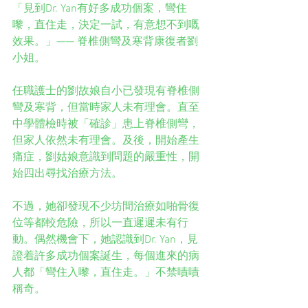
「見到Dr. Yan有好多成功個案，彎住
嚟，直住走，決定一試，有意想不到嘅
效果。」—— 脊椎側彎及寒背康復者劉
小姐。
任職護士的劉故娘自小已發現有脊椎側
彎及寒背，但當時家人未有理會。直至
中學體檢時被「確診」患上脊椎側彎，
但家人依然未有理會。及後，開始產生
痛症，劉姑娘意識到問題的嚴重性，開
始四出尋找治療方法。
不過，她卻發現不少坊間治療如啪骨復
位等都較危險，所以一直遲遲未有行
動。偶然機會下，她認識到Dr. Yan，見
證着許多成功個案誕生，每個進來的病
人都「彎住入嚟，直住走。」不禁嘖嘖
稱奇。