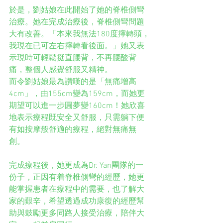
於是，劉姑娘在此開始了她的脊椎側彎
治療。她在完成治療後，脊椎側彎問題
大有改善。「本來我無法180度擰轉頭，
我現在已可左右擰轉看後面。」她又表
示現時可輕鬆挺直腰背，不再腰酸背
痛，整個人感覺舒服又精神。
而令劉姑娘最為讚嘆的是「無痛增高
4cm」，由155cm變為159cm，而她更
期望可以進一步圓夢變160cm！她欣喜
地表示療程既安全又舒服，只需躺下便
有如按摩般舒適的療程，絕對無痛無
創。
完成療程後，她更成為Dr. Yan團隊的一
份子，正因有着脊椎側彎的經歷，她更
能掌握患者在療程中的需要，也了解大
家的艱辛，希望透過成功康復的經歷幫
助與鼓勵更多同路人接受治療，陪伴大