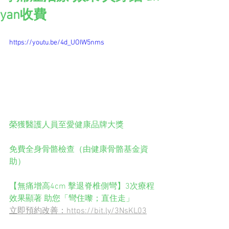
yan收費
https://youtu.be/4d_UOIW5nms
榮獲醫護人員至愛健康品牌大獎
免費全身骨骼檢查（由健康骨骼基金資
助）
【無痛增高4cm 擊退脊椎側彎】3次療程
效果顯著 助您「彎住嚟；直住走」
立即預約改善：https://bit.ly/3NsKL03