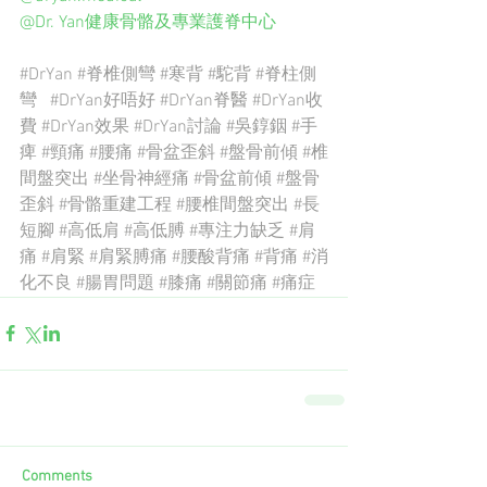
@Dr. Yan健康骨骼及專業護脊中心
#DrYan
#脊椎側彎
#寒背
#駝背
#脊柱側
彎
#DrYan好唔好
#DrYan脊醫
#DrYan收
費
#DrYan效果
#DrYan討論
#吳錞銦
#手
痺
#頸痛
#腰痛
#骨盆歪斜
#盤骨前傾
#椎
間盤突出
#坐骨神經痛
#骨盆前傾
#盤骨
歪斜
#骨骼重建工程
#腰椎間盤突出
#長
短腳
#高低肩
#高低膊
#專注力缺乏
#肩
痛
#肩緊
#肩緊膊痛
#腰酸背痛
#背痛
#消
化不良
#腸胃問題
#膝痛
#關節痛
#痛症
Comments