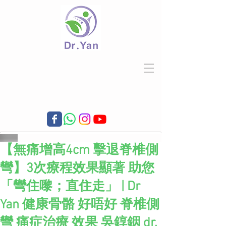
【無痛增高4cm 擊退脊椎側
彎】3次療程效果顯著 助您
「彎住嚟；直住走」 | Dr
Yan 健康骨骼 好唔好 脊椎側
彎 痛症治療 效果 吳錞銦 dr.