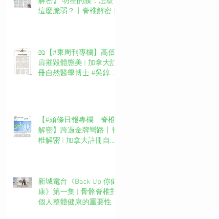
解密】 明星的腰，怎麼
這麼脆弱？丨脊椎解密 |
加拿大註冊自然醫學博士
#吳錞銦 #DrYan專欄
📖【#東周刊專欄】高低
肩摧毀體態美 | 加拿大註
冊自然醫學博士 #吳錞銦
#DrYan專欄
【#頭條日報專欄｜脊椎
解密】跨過金牌彎路丨脊
椎解密 | 加拿大註冊自然
醫學博士 #吳錞銦 #DrYan
專欄
新城電台《Back Up 你健
康》第一集 | 骨骼脊椎對
個人整體健康的重要性