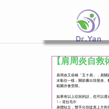
【肩周炎自救
肩周炎又俗稱「五十肩」，肩關
水黏住一樣，關節囊出現發炎、
範圍亦會受限。
如果有以上症狀的話，也可以透
1︰背拉毛巾
身體站立，雙手分別從肩上方和