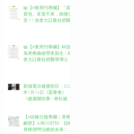
📖【#東周刊專欄】「富
貴包」富貴不來，病痛先
至！| 加拿大註冊自然醫
學博士 #吳錞銦 #DrYan專
欄
📖【#東周刊專欄】科技
為脊椎曲線帶來新生 | 加
拿大註冊自然醫學博士 #
吳錞銦 #DrYan專欄
新城電台健康節目 - 2025
年1月16日《梨事會》 -
《健康關你事—脊柱健康
你要知》第四集主持：新
城廣播網絡電視MBO TV
【#頭條日報專欄｜脊椎
台長 葉文輝Barry Ip (啤
解密】AI和3D打印：扭轉
梨）嘉賓主持：吳錞銦博
脊椎側彎治療的未來 | 脊
士Dr. Yan