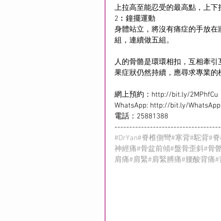
上拉高至能忍受的最高點，上下
2︰鐘擺運動
身體站立，將沒有痛症的手放在
組，連續做五組。
人的骨骼是環環相扣，互相牽引
果症狀仍然持續，應尋求專業的
網上預約：
http://bit.ly/2MPhfCu
WhatsApp: 
http://bit.ly/WhatsA
電話：25881388
------------------------------------
#DrYan
#脊椎側彎
#寒背
#駝背
#
神經痛
#骨盆前傾
#盤骨歪斜
#骨
肩痛
#肩緊
#肩緊膊痛
#腰酸背痛