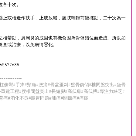
拉各十次。
牆上或枱邊作扶手，上肢放鬆，痛肢輕輕前後擺動，二十次為一
互相帶動，肩周炎的成因也有機會因為骨骼錯位而造成。所以如
檢查或治療，以免病情惡化。
pp65672685
------------
脊柱側彎
#手痺
#頸痛
#腰痛
#骨盆歪斜
#盤骨前傾
#椎間盤突出
#坐骨
骼重建工程
#腰椎間盤突出
#長短腳
#高低肩
#高低膊
#專注力缺乏
#
#背痛
#消化不良
#腸胃問題
#膝痛
#關節痛
#痛症