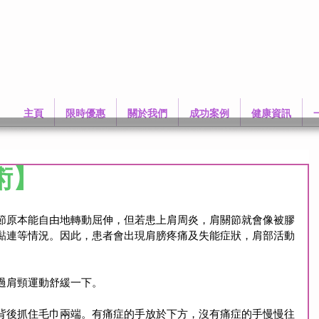
主頁
限時優惠
關於我們
成功案例
健康資訊
術】
節原本能自由地轉動屈伸，但若患上肩周炎，肩關節就會像被膠
黏連等情況。因此，患者會出現肩膀疼痛及失能症狀，肩部活動
過肩頸運動舒緩一下。
背後抓住毛巾兩端。有痛症的手放於下方，沒有痛症的手慢慢往