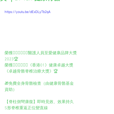
https://youtu.be/dExDLyTb2qA
榮獲👨🏻‍⚕️👩🏻‍⚕️醫護人員至愛健康品牌大獎
2023🏆
榮獲👨🏻‍⚕️👩🏻‍⚕️《香港01》健康卓越大獎
《卓越骨骼脊椎治療大獎》🏆
🎁免費全身骨骼檢查（由健康骨骼基金
資助）
【脊柱側彎康復】即時見效、效果持久  
S形脊椎重返正位變直線