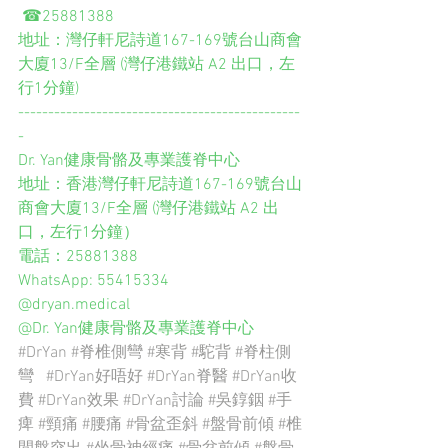
 ☎25881388
地址：灣仔軒尼詩道167-169號台山商會
大廈13/F全層 (灣仔港鐵站 A2 出口，左
行1分鐘)
-----------------------------------------------
-
Dr. Yan健康骨骼及專業護脊中心
地址：香港灣仔軒尼詩道167-169號台山
商會大廈13/F全層 (灣仔港鐵站 A2 出
口，左行1分鐘）
電話：25881388
WhatsApp: 55415334
@dryan.medical  
@Dr. Yan健康骨骼及專業護脊中心
#DrYan
#脊椎側彎
#寒背
#駝背
#脊柱側
彎
#DrYan好唔好
#DrYan脊醫
#DrYan收
費
#DrYan效果
#DrYan討論
#吳錞銦
#手
痺
#頸痛
#腰痛
#骨盆歪斜
#盤骨前傾
#椎