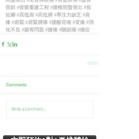
間盤突出
#坐骨神經痛
#骨盆前傾
#盤骨
歪斜
#骨骼重建工程
#腰椎間盤突出
#長
短腳
#高低肩
#高低膊
#專注力缺乏
#肩
痛
#肩緊
#肩緊膊痛
#腰酸背痛
#背痛
#消
化不良
#腸胃問題
#膝痛
#關節痛
#痛症
Comments
Write a comment...