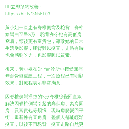
👉🏻立即預約改善：
https://bit.ly/3NsKL03
黃小姐一直患有脊椎側彎及駝背，脊椎
線彎曲至呈S形，駝背亦令她有高低肩、
窩肩，頸後更有富貴包，導致她的日常
生活受影響，腰背難以挺直，走路有時
也會感到吃力，也影響睡眠質素。
後來，黃小姐在Dr. Yan診所中接受無痛
無創骨骼重建工程，一次療程已有明顯
效果，對療程表示非常滿意。
因脊椎側彎導致的S形脊椎線變回直線，
解決因脊椎側彎引起的高低肩、窩肩圓
肩，及富貴包等煩惱，現時肩膀變回平
衡，重新擁有直角肩，整個人都能輕鬆
挺直，以後不再駝背，挺直走路自然更