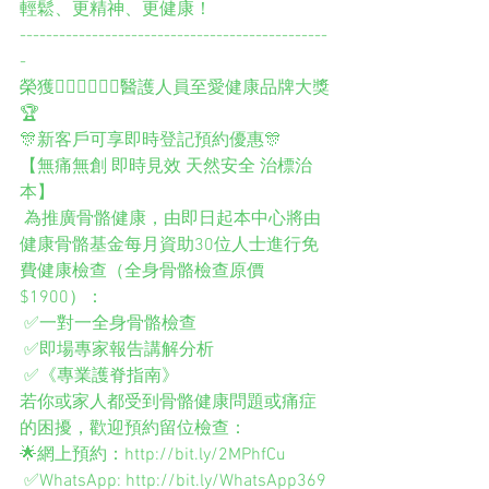
輕鬆、更精神、更健康！
-----------------------------------------------
-
榮獲👨🏻‍⚕️👩🏻‍⚕️醫護人員至愛健康品牌大獎
🏆
🎊新客戶可享即時登記預約優惠🎊
【無痛無創 即時見效 天然安全 治標治
本】
 為推廣骨骼健康，由即日起本中心將由
健康骨骼基金每月資助30位人士進行免
費健康檢查（全身骨骼檢查原價
$1900）：
 ✅一對一全身骨骼檢查
 ✅即場專家報告講解分析
 ✅《專業護脊指南》
若你或家人都受到骨骼健康問題或痛症
的困擾，歡迎預約留位檢查： 
🌟網上預約：http://bit.ly/2MPhfCu
 ✅WhatsApp: http://bit.ly/WhatsApp369