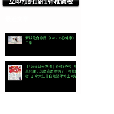
立即預約1對1脊椎體檢
最近文章
新城電台節目《BackUp你健康》第
二集
【#頭條日報專欄｜脊椎解密】 明
星的腰，怎麼這麼脆弱？丨脊椎解
密 | 加拿大註冊自然醫學博士 #吳
錞銦 #DrYan專欄
📖【#東周刊專欄】高低肩摧毀體
態美 | 加拿大註冊自然醫學博士 #
吳錞銦 #DrYan專欄