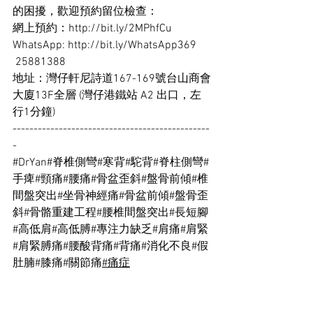
的困擾，歡迎預約留位檢查：
網上預約：
http://bit.ly/2MPhfCu
WhatsApp: 
http://bit.ly/WhatsApp369
 25881388
地址：灣仔軒尼詩道167-169號台山商會
大廈13F全層 (灣仔港鐵站 A2 出口，左
行1分鐘)
-----------------------------------------------
-
#DrYan
#脊椎側彎
#寒背
#駝背
#脊柱側彎
#
手痺
#頸痛
#腰痛
#骨盆歪斜
#盤骨前傾
#椎
間盤突出
#坐骨神經痛
#骨盆前傾
#盤骨歪
斜
#骨骼重建工程
#腰椎間盤突出
#長短腳
#高低肩
#高低膊
#專注力缺乏
#肩痛
#肩緊
#肩緊膊痛
#腰酸背痛
#背痛
#消化不良
#假
肚腩
#膝痛
#關節痛
#痛症