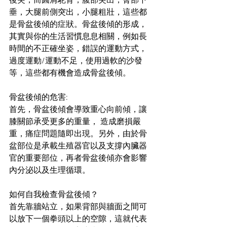
後突，而圓肩駝背，腹部突出，臀部下
垂，大腿前側突出，小腿粗壯，這些都
是骨盆後傾的症狀。骨盆後傾的形成，
其實與你的生活習慣息息相關，例如長
時間的不正確坐姿，錯誤的運動方式，
過度運動/運動不足，使用過軟的沙發
等，這些都有機會造成骨盆後傾。
骨盆後傾的危害:
首先，骨盆後傾會導致重心向前傾，讓
膝關節承受更多的重量， 造成磨損嚴
重，痛症問題隨即出現。另外，由於骨
盆部位是承載生殖器官以及支撐內臟器
官的重要部位，再者骨盆後傾亦會影響
內分泌以及生理循環。
如何自我檢查骨盆後傾？
首先靠牆站立，如果背部與牆面之間可
以放下一個拳頭以上的空隙，這就代表