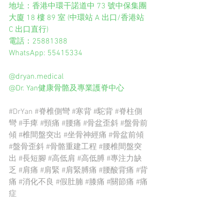
地址：香港中環干諾道中 73 號中保集團
大廈 18 樓 89 室 (中環站 A 出口/香港站 
C 出口直行)
電話：25881388
WhatsApp: 55415334
@dryan.medical
@Dr. Yan健康骨骼及專業護脊中心
#DrYan
#脊椎側彎
#寒背
#駝背
#脊柱側
彎
#手痺
#頸痛
#腰痛
#骨盆歪斜
#盤骨前
傾
#椎間盤突出
#坐骨神經痛
#骨盆前傾
#盤骨歪斜
#骨骼重建工程
#腰椎間盤突
出
#長短腳
#高低肩
#高低膊
#專注力缺
乏
#肩痛
#肩緊
#肩緊膊痛
#腰酸背痛
#背
痛
#消化不良
#假肚腩
#膝痛
#關節痛
#痛
症