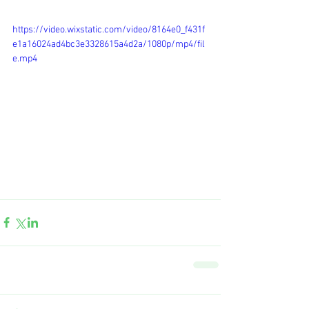
https://video.wixstatic.com/video/8164e0_f431f
e1a16024ad4bc3e3328615a4d2a/1080p/mp4/fil
e.mp4