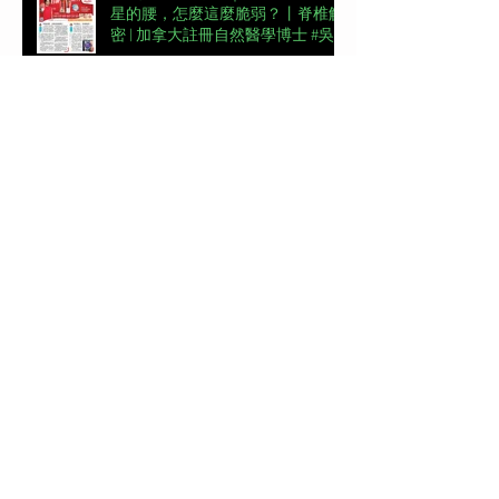
星的腰，怎麼這麼脆弱？丨脊椎解
密 | 加拿大註冊自然醫學博士 #吳
錞銦 #DrYan專欄
📖【#東周刊專欄】高低肩摧毀體
態美 | 加拿大註冊自然醫學博士 #
吳錞銦 #DrYan專欄
【#頭條日報專欄｜脊椎解密】跨
過金牌彎路丨脊椎解密 | 加拿大註
冊自然醫學博士 #吳錞銦 #DrYan專
欄
新城電台《Back Up 你健康》第一