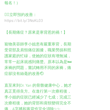
報名！）
👉🏻立即預約改善：
https://bit.ly/3NsKL03
【長期痛症？原來是寒背惹的禍！】
寵物美容師李小姐患有嚴重寒背，長期
受背部及肩頸痛症困擾，職業勞損和照
護家庭的忙碌，使她的症狀有增無減，
常常一起床就感到痛楚。原本以為是🛏️
床褥的問題，嘗試轉用不同的床褥，痛
症卻沒有絲毫的改善🤕
直至來到Dr. Yan 的骨骼健康中心，她才
真正覓得良方。在進行第一次療程後，
李小姐的症狀已經減少了七成；完成三
次療程後，她的背部和肩頸變得完全不
痛，A字膊和寒背也完全消除✨✨