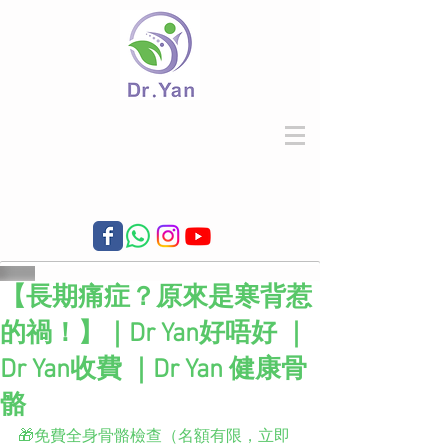
【長期痛症？原來是寒背惹
的禍！】｜Dr Yan好唔好 ｜
Dr Yan收費 ｜Dr Yan 健康骨
骼
🎁免費全身骨骼檢查（名額有限，立即