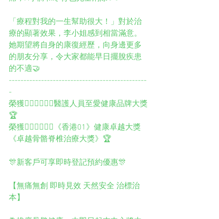
「療程對我的一生幫助很大！」對於治
療的顯著效果，李小姐感到相當滿意。
她期望將自身的康復經歷，向身邊更多
的朋友分享，令大家都能早日擺脫疾患
的不適🤝
-----------------------------------------------
-
榮獲👨🏻‍⚕️👩🏻‍⚕️醫護人員至愛健康品牌大獎
🏆
榮獲👨🏻‍⚕️👩🏻‍⚕️《香港01》健康卓越大獎
《卓越骨骼脊椎治療大獎》🏆
🎊新客戶可享即時登記預約優惠🎊
【無痛無創 即時見效 天然安全 治標治
本】