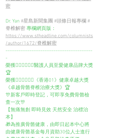
密
Dr. Yan 
#星島新聞集團
#頭條日報專欄
#
脊椎解密
專欄
網頁版：
https://www.stheadline.com/columnists
/author/1672/脊椎解密
-----------------------------------------------
-
榮獲👨🏻‍⚕️👩🏻‍⚕️醫護人員至愛健康品牌大獎
🏆
榮獲👨🏻‍⚕️👩🏻‍⚕️《香港01》健康卓越大獎
《卓越骨骼脊椎治療大獎》🏆
🎊新客戶即時登記，可即享免費骨骼檢
查一次🎊
【無痛無創 即時見效 天然安全 治標治
本】
🎁為推廣骨骼健康，由即日起本中心將
由健康骨骼基金每月資助30位人士進行