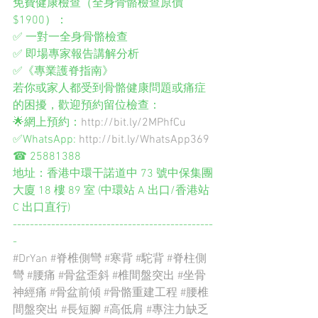
免費健康檢查（全身骨骼檢查原價
$1900）：
✅ 一對一全身骨骼檢查
✅ 即場專家報告講解分析
✅《專業護脊指南》
若你或家人都受到骨骼健康問題或痛症
的困擾，歡迎預約留位檢查：
🌟網上預約：
http://bit.ly/2MPhfCu
✅WhatsApp: 
http://bit.ly/WhatsApp369
☎ 
25881388
地址：香港中環干諾道中 73 號中保集團
大廈 18 樓 89 室 (中環站 A 出口/香港站 
C 出口直行)
-----------------------------------------------
-
#DrYan
#脊椎側彎
#寒背
#駝背
#脊柱側
彎
#腰痛
#骨盆歪斜
#椎間盤突出
#坐骨
神經痛
#骨盆前傾
#骨骼重建工程
#腰椎
間盤突出
#長短腳
#高低肩
#專注力缺乏