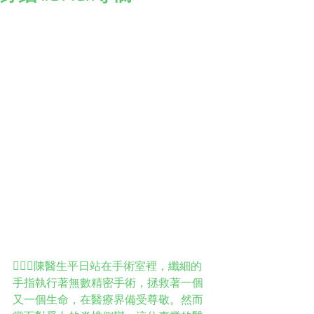
👩🏻‍⚕️陳醫生平日站在手術室裡，纖細的
手指執行著無數精密手術，拯救著一個
又一個生命，在醫療界備受尊敬。然而