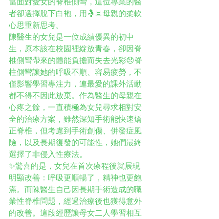
當面對愛女的脊椎側彎，這位專業的醫
者卻選擇脫下白袍，用🤱🏻母親的柔軟
心思重新思考。
陳醫生的女兒是一位成績優異的初中
生，原本該在校園裡綻放青春，卻因脊
椎側彎帶來的體能負擔而失去光彩😞脊
柱側彎讓她的呼吸不順、容易疲勞，不
僅影響學習專注力，連最愛的課外活動
都不得不因此放棄。作為醫生的母親在
心疼之餘，一直積極為女兒尋求相對安
全的治療方案，雖然深知手術能快速矯
正脊椎，但考慮到手術創傷、併發症風
險，以及長期復發的可能性，她們最終
選擇了非侵入性療法。
✨驚喜的是，女兒在首次療程後就展現
明顯改善：呼吸更順暢了，精神也更飽
滿。而陳醫生自己因長期手術造成的職
業性脊椎問題，經過治療後也獲得意外
的改善。這段經歷讓母女二人學習相互