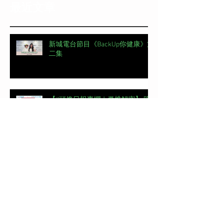
最近文章
新城電台節目《BackUp你健康》第
二集
【#頭條日報專欄｜脊椎解密】 明
星的腰，怎麼這麼脆弱？丨脊椎解
密 | 加拿大註冊自然醫學博士 #吳
錞銦 #DrYan專欄
📖【#東周刊專欄】高低肩摧毀體
態美 | 加拿大註冊自然醫學博士 #
吳錞銦 #DrYan專欄