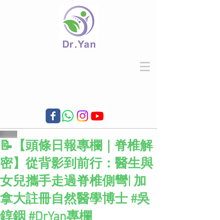
📝【頭條日報專欄｜脊椎解
密】從背影到前行：醫生與
女兒攜手走過脊椎側彎| 加
拿大註冊自然醫學博士 #吳
錞銦 #DrYan專欄