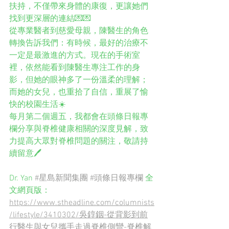
扶持，不僅帶來身體的康復，更讓她們
找到更深層的連結💌💌
從專業醫者到慈愛母親，陳醫生的角色
轉換告訴我們：有時候，最好的治療不
一定是最激進的方式。現在的手術室
裡，依然能看到陳醫生專注工作的身
影，但她的眼神多了一份溫柔的理解；
而她的女兒，也重拾了自信，重展了愉
快的校園生活☀️
每月第二個週五，我都會在頭條日報專
欄分享與脊椎健康相關的深度見解，致
力提高大眾對脊椎問題的關注，敬請持
續留意🖊
Dr. Yan 
#星島新聞集團
#頭條日報專欄
 全
文網頁版：
https://www.stheadline.com/columnists
/lifestyle/3410302/吳錞銦-從背影到前
行醫生與女兒攜手走過脊椎側彎-脊椎解