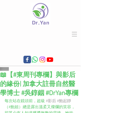
📖【#東周刊專欄】與影后
的緣份| 加拿大註冊自然醫
學博士 #吳錞銦 #DrYan專欄
每次站在鏡頭前，超級 
#影后
#鮑起靜
（#鮑姐）總是露出溫柔又燦爛的笑容，