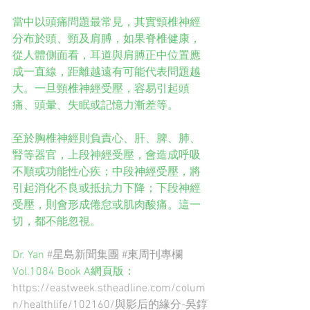
當中以頭痛問題最常見，其實頸椎神經
分布於頭、頸及肩膊，如果脊椎健康，
從人體側面看，耳道與肩膊正中位置應
成一直線，距離越遠有可能代表問題越
大。一旦頸椎神經受壓，容易引起頭
痛、頭暈、失眠或記憶力漸差等。
至於胸椎神經則負責心、肝、脾、肺、
腎等器官，上段神經受壓，會造成呼吸
不順或功能性心疾；中段神經受壓，將
引起消化不良或抵抗力下降；下段神經
受壓，則會形成倦怠或肌肉酸痛。這一
切，都不能忽視。
Dr. Yan 
#星島新聞集團
#東周刊專欄
Vol.1084 Book A網頁版：
https://eastweek.stheadline.com/colum
n/healthlife/102160/與影后的緣分-吳錞