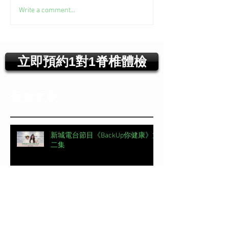
Write a comment...
立即預約1對1脊椎體檢
最近文章
新城電台節目《BackUp你健康》第
二集
【#頭條日報專欄｜脊椎解密】 明
星的腰，怎麼這麼脆弱？丨脊椎解
密 | 加拿大註冊自然醫學博士 #吳
錞銦 #DrYan專欄