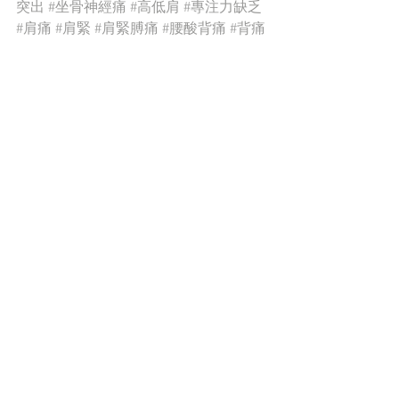
突出
#坐骨神經痛
#高低肩
#專注力缺乏
#肩痛
#肩緊
#肩緊膊痛
#腰酸背痛
#背痛