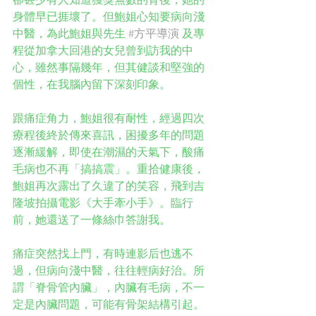
卻甚少有人知道獲獎無數的背後，她的
身體早已捱壞了。但鮑姐心知要病向淺
中醫，為此鮑姐與先生 
#方平導演
 及專
程從加拿大回港的女兒曾到訪我的中
心，雖然事隔幾年，但其健談和堅強的
個性，在我腦內留下深刻印象。
跟痛症角力，鮑姐很有耐性，經過四次
療程後終於傳來喜訊，困擾多年的問題
逐漸緩解，即使在潮濕的天氣下，酸痛
毛病也不再「搞搞震」。重拾健康後，
鮑姐再次露出了久違了的笑容，飛到吉
隆坡拍攝電影《大手牽小手》。臨行
前，她還送了一條絲巾答謝我。
痛症突然找上門，有時連影后也逃不
過，但病向淺中醫，往往輕病好治。所
謂「脊骨管內臟」，內臟有毛病，不一
定是內臟問題，可能有骨架結構引起。