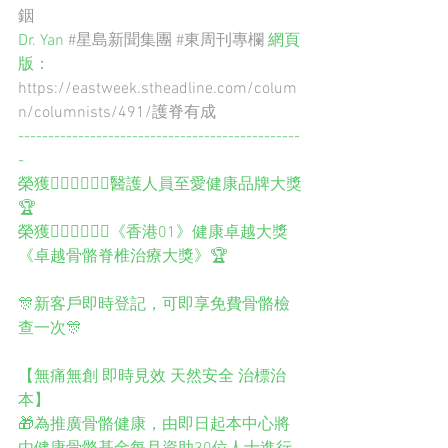
銦
Dr. Yan 
#星島新聞集團
#東周刊專欄
 網頁
版：
https://eastweek.stheadline.com/colum
n/columnists/491/護脊有成
-----------------------------------------------
-
榮獲👨🏻‍⚕️👩🏻‍⚕️醫護人員至愛健康品牌大獎
🏆
榮獲👨🏻‍⚕️👩🏻‍⚕️《香港01》健康卓越大獎
《卓越骨骼脊椎治療大獎》🏆
🎊新客戶即時登記，可即享免費骨骼檢
查一次🎊
【無痛無創 即時見效 天然安全 治標治
本】
🎁為推廣骨骼健康，由即日起本中心將