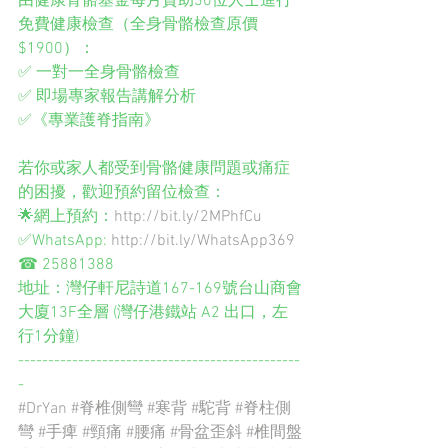
由健康骨骼基金每月資助30位人士進行
免費健康檢查（全身骨骼檢查原價
$1900）：
✅ 一對一全身骨骼檢查
✅ 即場專家報告講解分析
✅《專業護脊指南》
若你或家人都受到骨骼健康問題或痛症
的困擾，歡迎預約留位檢查：
🌟網上預約：
http://bit.ly/2MPhfCu
✅WhatsApp: 
http://bit.ly/WhatsApp369
☎ 
25881388
地址：灣仔軒尼詩道167-169號台山商會
大廈13F全層 (灣仔港鐵站 A2 出口，左
行1分鐘)
-----------------------------------------------
-
#DrYan
#脊椎側彎
#寒背
#駝背
#脊柱側
彎
#手痺
#頸痛
#腰痛
#骨盆歪斜
#椎間盤