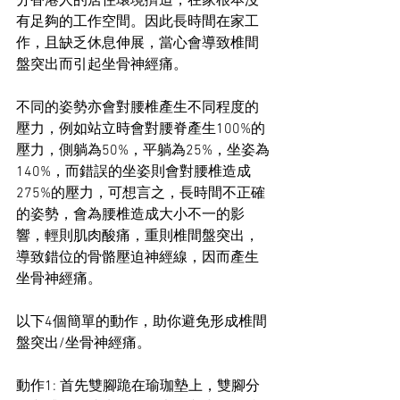
分香港人的居住環境擠迫，在家根本沒
有足夠的工作空間。因此長時間在家工
作，且缺乏休息伸展，當心會導致椎間
盤突出而引起坐骨神經痛。
不同的姿勢亦會對腰椎產生不同程度的
壓力，例如站立時會對腰脊產生100%的
壓力，側躺為50%，平躺為25%，坐姿為
140%，而錯誤的坐姿則會對腰椎造成
275%的壓力，可想言之，長時間不正確
的姿勢，會為腰椎造成大小不一的影
響，輕則肌肉酸痛，重則椎間盤突出，
導致錯位的骨骼壓迫神經線，因而產生
坐骨神經痛。
以下4️個簡單的動作，助你避免形成椎間
盤突出/坐骨神經痛。
動作1️: 首先雙腳跪在瑜珈墊上，雙腳分