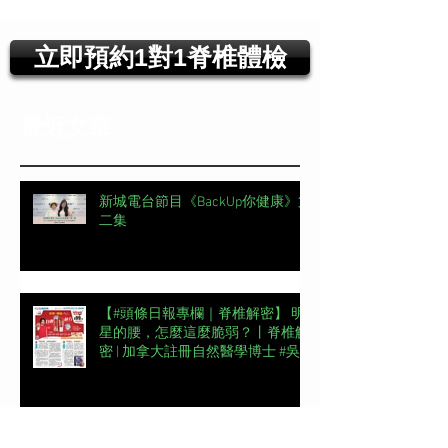
立即預約1對1脊椎體檢
最近文章
新城電台節目《BackUp你健康》第
二集
【#頭條日報專欄｜脊椎解密】 明
星的腰，怎麼這麼脆弱？丨脊椎解
密 | 加拿大註冊自然醫學博士 #吳
錞銦 #DrYan專欄