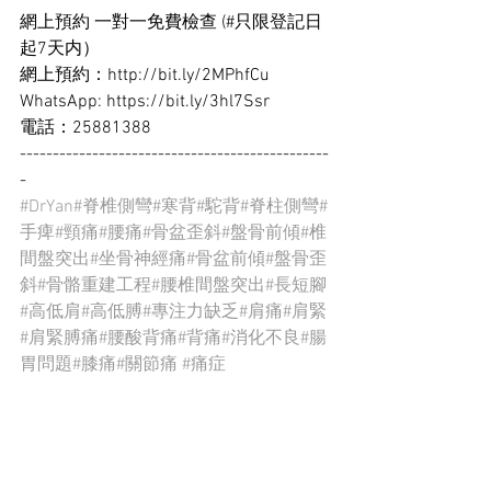
網上預約 一對一免費檢查 (
#只限登記日
起7天内
）
網上預約：
http://bit.ly/2MPhfCu
WhatsApp: 
https://bit.ly/3hl7Ssr
電話：25881388
-----------------------------------------------
-
#DrYan
#脊椎側彎
#寒背
#駝背
#脊柱側彎
#
手痺
#頸痛
#腰痛
#骨盆歪斜
#盤骨前傾
#椎
間盤突出
#坐骨神經痛
#骨盆前傾
#盤骨歪
斜
#骨骼重建工程
#腰椎間盤突出
#長短腳
#高低肩
#高低膊
#專注力缺乏
#肩痛
#肩緊
#肩緊膊痛
#腰酸背痛
#背痛
#消化不良
#腸
胃問題
#膝痛
#關節痛
#痛症