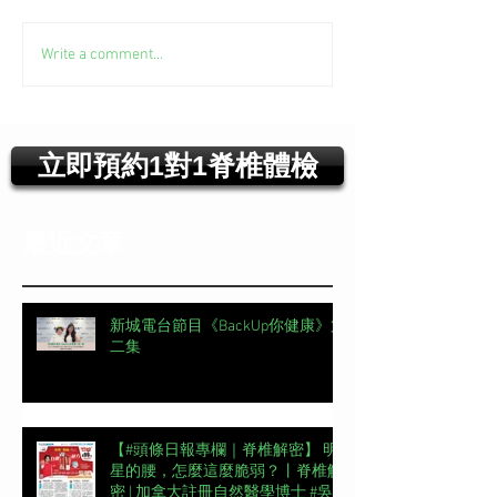
Write a comment...
立即預約1對1脊椎體檢
最近文章
新城電台節目《BackUp你健康》第
二集
【#頭條日報專欄｜脊椎解密】 明
星的腰，怎麼這麼脆弱？丨脊椎解
密 | 加拿大註冊自然醫學博士 #吳