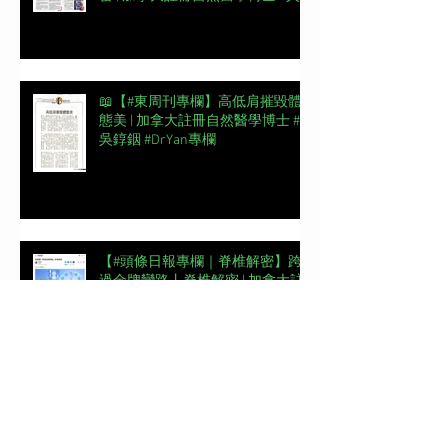
錞銦 #DrYan專欄
📖【#東周刊專欄】高低肩摧毀體
態美 | 加拿大註冊自然醫學博士 #
吳錞銦 #DrYan專欄
【#頭條日報專欄｜脊椎解密】跨
過金牌彎路丨脊椎解密 | 加拿大註
冊自然醫學博士 #吳錞銦 #DrYan專
欄
新城電台《Back Up 你健康》第一
集 | 骨骼脊椎對個人整體健康的重
要性