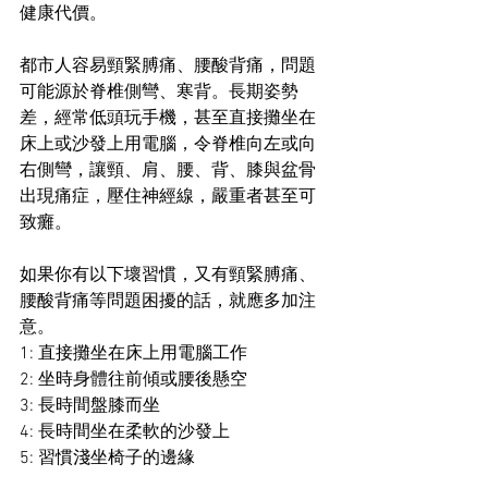
健康代價。
都市人容易頸緊膊痛、腰酸背痛，問題
可能源於脊椎側彎、寒背。長期姿勢
差，經常低頭玩手機，甚至直接攤坐在
床上或沙發上用電腦，令脊椎向左或向
右側彎，讓頸、肩、腰、背、膝與盆骨
出現痛症，壓住神經線，嚴重者甚至可
致癱。
如果你有以下壞習慣，又有頸緊膊痛、
腰酸背痛等問題困擾的話，就應多加注
意。
1: 直接攤坐在床上用電腦工作
2: 坐時身體往前傾或腰後懸空
3: 長時間盤膝而坐
4: 長時間坐在柔軟的沙發上
5: 習慣淺坐椅子的邊緣