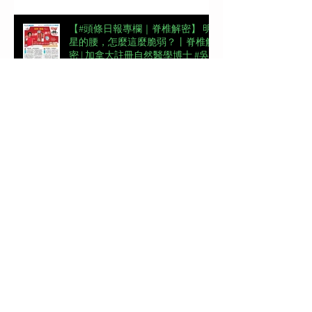
【#頭條日報專欄｜脊椎解密】 明
星的腰，怎麼這麼脆弱？丨脊椎解
密 | 加拿大註冊自然醫學博士 #吳
錞銦 #DrYan專欄
📖【#東周刊專欄】高低肩摧毀體
態美 | 加拿大註冊自然醫學博士 #
吳錞銦 #DrYan專欄
【#頭條日報專欄｜脊椎解密】跨
過金牌彎路丨脊椎解密 | 加拿大註
冊自然醫學博士 #吳錞銦 #DrYan專
欄