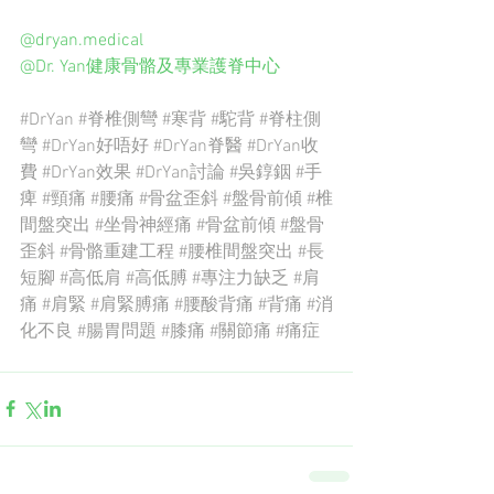
@dryan.medical 
@Dr. Yan健康骨骼及專業護脊中心 
#DrYan
#脊椎側彎
#寒背
#駝背
#脊柱側
彎
#DrYan好唔好
#DrYan脊醫
#DrYan收
費
#DrYan效果
#DrYan討論
#吳錞銦
#手
痺
#頸痛
#腰痛
#骨盆歪斜
#盤骨前傾
#椎
間盤突出
#坐骨神經痛
#骨盆前傾
#盤骨
歪斜
#骨骼重建工程
#腰椎間盤突出
#長
短腳
#高低肩
#高低膊
#專注力缺乏
#肩
痛
#肩緊
#肩緊膊痛
#腰酸背痛
#背痛
#消
化不良
#腸胃問題
#膝痛
#關節痛
#痛症