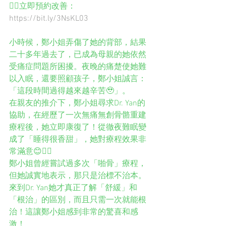
👉🏻立即預約改善：
https://bit.ly/3NsKL03
小時候，鄭小姐弄傷了她的背部，結果
二十多年過去了，已成為母親的她依然
受痛症問題所困擾。夜晚的痛楚使她難
以入眠，還要照顧孩子，鄭小姐誠言：
「這段時間過得越來越辛苦🥹」。
在親友的推介下，鄭小姐尋求Dr. Yan的
協助，在經歷了一次無痛無創骨骼重建
療程後，她立即康復了！從徹夜難眠變
成了「睡得很香甜」，她對療程效果非
常滿意😊👍🏻
鄭小姐曾經嘗試過多次「啪骨」療程，
但她誠實地表示，那只是治標不治本。
來到Dr. Yan她才真正了解「舒緩」和
「根治」的區別，而且只需一次就能根
治！這讓鄭小姐感到非常的驚喜和感
激！