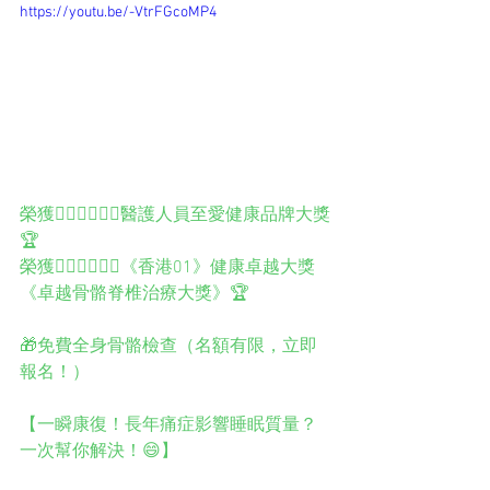
https://youtu.be/-VtrFGcoMP4
榮獲️👨🏻‍⚕️👩🏻‍⚕️醫護人員至愛健康品牌大獎
🏆
榮獲👨🏻‍⚕️👩🏻‍⚕️《香港01》健康卓越大獎
《卓越骨骼脊椎治療大獎》🏆
🎁免費全身骨骼檢查（名額有限，立即
報名！）
【一瞬康復！長年痛症影響睡眠質量？
一次幫你解決！😄】