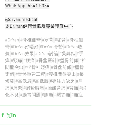
WhatsApp: 5541 5334
@dryan.medical 
＠Dr. Yan健康骨骼及專業護脊中心
#DrYan
#脊椎側彎
#寒背
#駝背
#脊柱側
彎
#DrYan好唔好
#DrYan脊醫
#DrYan收
費
#DrYan效果
#DrYan討論
#吳錞銦
#手
痺
#頸痛
#腰痛
#骨盆歪斜
#盤骨前傾
#椎
間盤突出
#坐骨神經痛
#骨盆前傾
#盤骨
歪斜
#骨骼重建工程
#腰椎間盤突出
#長
短腳
#高低肩
#高低膊
#專注力缺乏
#肩
痛
#肩緊
#肩緊膊痛
#腰酸背痛
#背痛
#消
化不良
#腸胃問題
#膝痛
#關節痛
#痛症