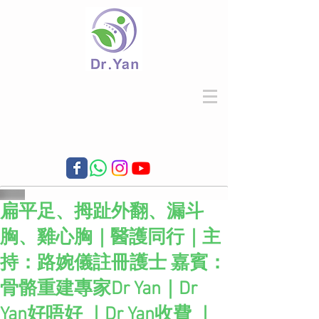
扁平足、拇趾外翻、漏斗
胸、雞心胸｜醫護同行｜主
持：路婉儀註冊護士 嘉賓：
骨骼重建專家Dr Yan｜Dr
Yan好唔好 ｜Dr Yan收費 ｜