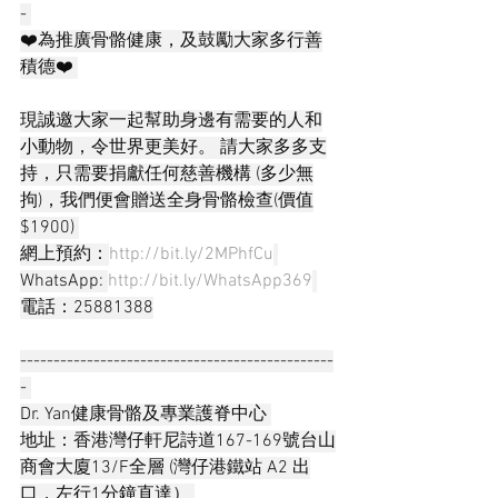
- 
❤️為推廣骨骼健康，及鼓勵大家多行善
積德❤️ 
現誠邀大家一起幫助身邊有需要的人和
小動物，令世界更美好。 請大家多多支
持，只需要捐獻任何慈善機構 (多少無
拘)，我們便會贈送全身骨骼檢查(價值
$1900) 
網上預約：
http://bit.ly/2MPhfCu
WhatsApp: 
http://bit.ly/WhatsApp369
電話：25881388
-----------------------------------------------
- 
Dr. Yan健康骨骼及專業護脊中心 
地址：香港灣仔軒尼詩道167-169號台山
商會大廈13/F全層 (灣仔港鐵站 A2 出
口，左行1分鐘直達） 