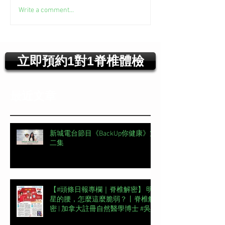
Write a comment...
立即預約1對1脊椎體檢
最近文章
新城電台節目《BackUp你健康》第
二集
【#頭條日報專欄｜脊椎解密】 明
星的腰，怎麼這麼脆弱？丨脊椎解
密 | 加拿大註冊自然醫學博士 #吳
錞銦 #DrYan專欄