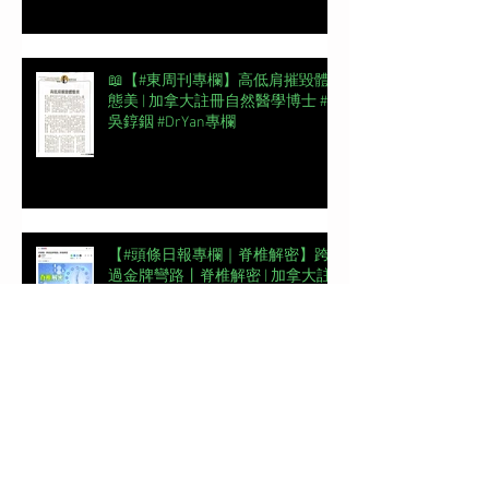
📖【#東周刊專欄】高低肩摧毀體
態美 | 加拿大註冊自然醫學博士 #
吳錞銦 #DrYan專欄
【#頭條日報專欄｜脊椎解密】跨
過金牌彎路丨脊椎解密 | 加拿大註
冊自然醫學博士 #吳錞銦 #DrYan專
欄
新城電台《Back Up 你健康》第一
集 | 骨骼脊椎對個人整體健康的重
要性