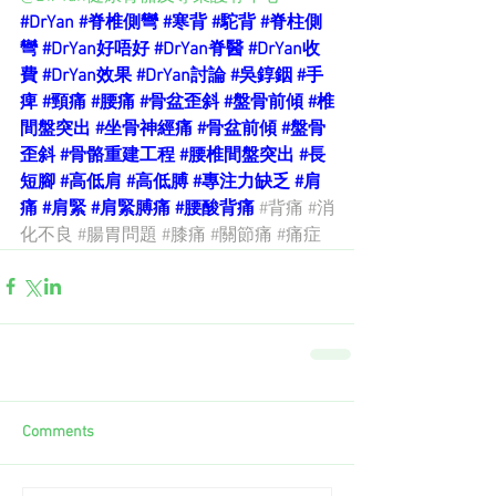
#DrYan
#脊椎側彎
#寒背
#駝背
#脊柱側
彎
#DrYan好唔好
#DrYan脊醫
#DrYan收
費
#DrYan效果
#DrYan討論
#吳錞銦
#手
痺
#頸痛
#腰痛
#骨盆歪斜
#盤骨前傾
#椎
間盤突出
#坐骨神經痛
#骨盆前傾
#盤骨
歪斜
#骨骼重建工程
#腰椎間盤突出
#長
短腳
#高低肩
#高低膊
#專注力缺乏
#肩
痛
#肩緊
#肩緊膊痛
#腰酸背痛
#背痛
#消
化不良
#腸胃問題
#膝痛
#關節痛
#痛症
Comments