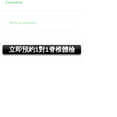
Comments
Write a comment...
立即預約1對1脊椎體檢
最近文章
新城電台節目《BackUp你健康》第
二集
【#頭條日報專欄｜脊椎解密】 明