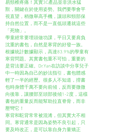
易頸椎疼痛！其實3C產品並非洪水猛
獸，關鍵在於使用姿勢。我們要學會平
視直望，稍微舉高手機，讓頭和頸部保
持自然位置，而不是一直低頭遷就這些
「死物」。
學童經常要埋頭做功課，平日又要肩負
沈重的書包，自然是寒背的好發一族。
根據統計數據顯示，高達83.9%的學童有
寒背問題。其實書包重不可怕，重要的
是背法要正確。Dr.Yan在訪談中分享兒子
中一時因為自己的妙法指引，書包體感
輕了一半的經歷。很多人不知道，揹書
包時身體千萬不要向前傾，反而要微微
向後靠，讓腰部至頭部後傾1-2度，這樣
書包的重量反而能幫助拉直脊骨，而非
壓彎它！
寒背和駝背常常被混淆，但其實大不相
同。寒背通常是因為姿勢不良引起，只
要及時改正，是可以靠自身力量矯正