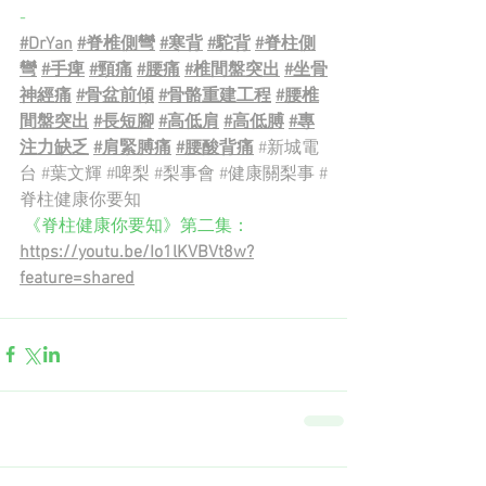
-
#DrYan
#脊椎側彎
#寒背
#駝背
#脊柱側
彎
#手痺
#頸痛
#腰痛
#椎間盤突出
#坐骨
神經痛
#骨盆前傾
#骨骼重建工程
#腰椎
間盤突出
#長短腳
#高低肩
#高低膊
#專
注力缺乏
#肩緊膊痛
#腰酸背痛
#新城電
台
#葉文輝
#啤梨
#梨事會
#健康關梨事
#
脊柱健康你要知
 《脊柱健康你要知》第二集：
https://youtu.be/Io1lKVBVt8w?
feature=shared