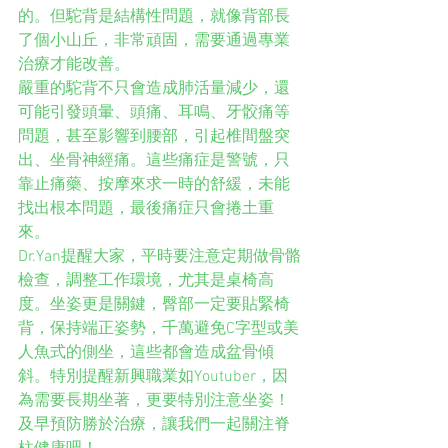
的。但駝背是結構性問題，就像背部長
了個小山丘，非常頑固，需要通過專業
治療才能改善。
嚴重的駝背不只會造成肺活量減少，還
可能引發頭暈、頭痛、耳鳴、牙骹痛等
問題，甚至影響到腰部，引起椎間盤突
出、坐骨神經痛。這些痛症是警號，只
靠止痛藥、按摩來求一時的舒緩，未能
找出根本問題，最後痛症只會捲土重
來。
Dr.Yan提醒大家，平時要注意定期做骨骼
檢查，調整工作環境，尤其是桌椅高
度。坐姿更是關鍵，臀部一定要貼緊椅
背，保持端正姿勢，千萬避免C字型或美
人魚式的側坐，這些都會造成盆骨傾
斜。特別提醒新興職業如Youtuber，因
為需要長期坐著，更要特別注意坐姿！
及早預防勝於治療，讓我們一起關注脊