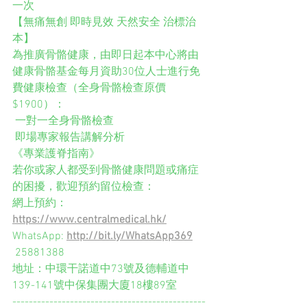
一次
【無痛無創 即時見效 天然安全 治標治
本】
為推廣骨骼健康，由即日起本中心將由
健康骨骼基金每月資助30位人士進行免
費健康檢查（全身骨骼檢查原價
$1900）：
 一對一全身骨骼檢查
 即場專家報告講解分析
《專業護脊指南》
若你或家人都受到骨骼健康問題或痛症
的困擾，歡迎預約留位檢查：
網上預約：
https://www.centralmedical.hk/
WhatsApp: 
http://bit.ly/WhatsApp369
 25881388
地址：中環干諾道中73號及德輔道中
139-141號中保集團大廈18樓89室
-----------------------------------------------