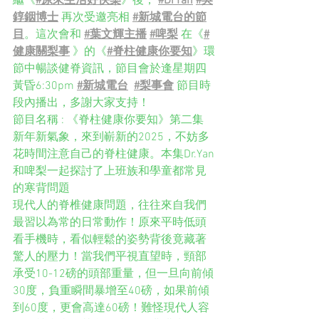
繼《
#原來生活好快樂
》後， 
#DrYan
#吳
錞銦博士
 再次受邀亮相 
#新城電台的節
目
。這次會和 
#葉文輝主播
#啤梨
 在《
#
健康關梨事
 》的《
#脊柱健康你要知
》環
節中暢談健脊資訊，節目會於逢星期四
黃昏6:30pm 
#新城電台
#梨事會
 節目時
段內播出，多謝大家支持！
節目名稱 : 《脊柱健康你要知》第二集
新年新氣象，來到嶄新的2025，不妨多
花時間注意自己的脊柱健康。本集Dr.Yan
和啤梨一起探討了上班族和學童都常見
的寒背問題
現代人的脊椎健康問題，往往來自我們
最習以為常的日常動作！原來平時低頭
看手機時，看似輕鬆的姿勢背後竟藏著
驚人的壓力！當我們平視直望時，頸部
承受10-12磅的頭部重量，但一旦向前傾
30度，負重瞬間暴增至40磅，如果前傾
到60度，更會高達60磅！難怪現代人容