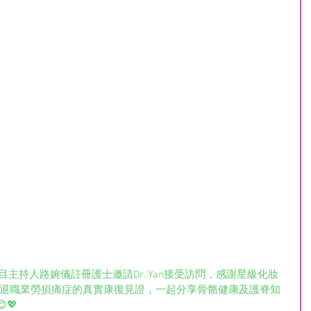
目主持人路婉儀註冊護士邀請Dr. Yan接受訪問，感謝星級化妝
an為她擊退職業勞損痛症的真實康復見證，一起分享骨骼健康及護脊知
💖