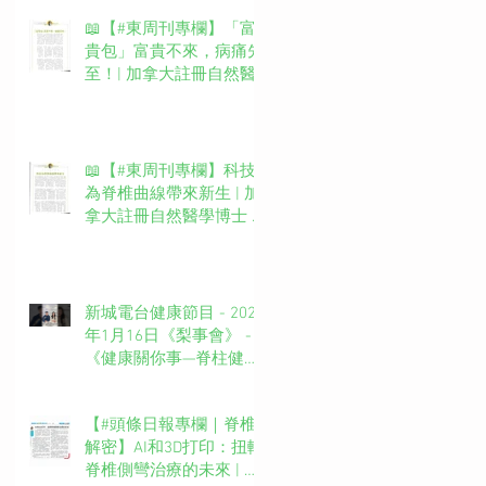
📖【#東周刊專欄】「富
貴包」富貴不來，病痛先
至！| 加拿大註冊自然醫
學博士 #吳錞銦 #DrYan專
欄
📖【#東周刊專欄】科技
為脊椎曲線帶來新生 | 加
拿大註冊自然醫學博士 #
吳錞銦 #DrYan專欄
新城電台健康節目 - 2025
年1月16日《梨事會》 -
《健康關你事—脊柱健康
你要知》第四集主持：新
城廣播網絡電視MBO TV
【#頭條日報專欄｜脊椎
台長 葉文輝Barry Ip (啤
解密】AI和3D打印：扭轉
梨）嘉賓主持：吳錞銦博
脊椎側彎治療的未來 | 脊
士Dr. Yan