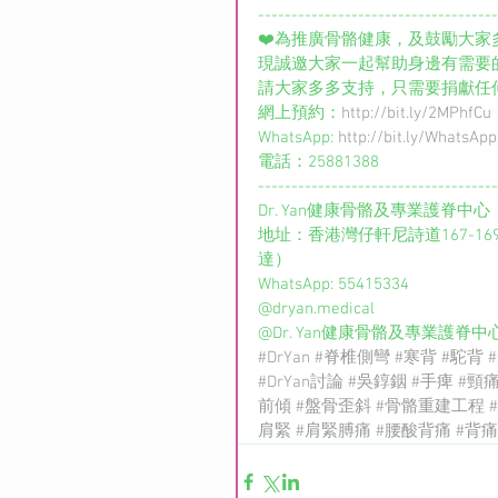
------------------------------------
❤️為推廣骨骼健康，及鼓勵大家
現誠邀大家一起幫助身邊有需要
請大家多多支持，只需要捐獻任何慈
網上預約：
http://bit.ly/2MPhfCu
WhatsApp: 
http://bit.ly/WhatsAp
電話：25881388
------------------------------------
Dr. Yan健康骨骼及專業護脊中心
地址：香港灣仔軒尼詩道167-16
達）
WhatsApp: 55415334
@dryan.medical
@Dr. Yan健康骨骼及專業護脊中
#DrYan
#脊椎側彎
#寒背
#駝背
#DrYan討論
#吳錞銦
#手痺
#頸
前傾
#盤骨歪斜
#骨骼重建工程
肩緊
#肩緊膊痛
#腰酸背痛
#背痛