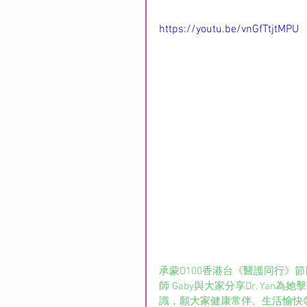
https://youtu.be/vnGfTtjtMPU
承蒙D100香港台《醫護同行》節
師 Gaby與大家分享Dr. Y
識，願大家健康常伴、生活愉快😊