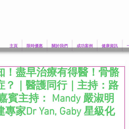
主頁
限時優惠
關於我們
成功案例
健康資訊
知！盡早治療有得醫！骨骼
症？｜醫護同行｜主持：路
賓主持： Mandy 嚴淑明
Dr Yan, Gaby 星級化