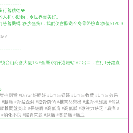
------------
多行善積德❤️
的人和小動物，令世界更美好。
善機構 (多少無拘)，我們便會贈送全身骨骼檢查(價值$1900)
p369
------------
9號台山商會大廈13/F全層 (灣仔港鐵站 A2 出口，左行1分鐘直
心
#脊柱側彎
#DrYan好唔好
#DrYan脊醫
#DrYan收費
#DrYan效果
痛
#腰痛
#骨盆歪斜
#盤骨前傾
#椎間盤突出
#坐骨神經痛
#骨盆
#腰椎間盤突出
#長短腳
#高低肩
#高低膊
#專注力缺乏
#肩痛
#
#消化不良
#腸胃問題
#膝痛
#關節痛
#痛症