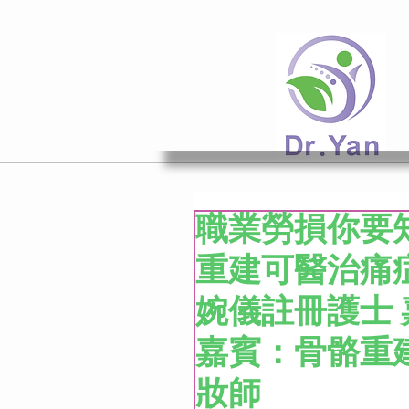
職業勞損你要
重建可醫治痛
婉儀註冊護士 嘉
嘉賓：骨骼重建專家
妝師