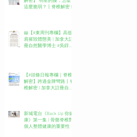
解密】 明星的腰，怎麼
這麼脆弱？丨脊椎解密 |
加拿大註冊自然醫學博士
#吳錞銦 #DrYan專欄
📖【#東周刊專欄】高低
肩摧毀體態美 | 加拿大註
冊自然醫學博士 #吳錞銦
#DrYan專欄
【#頭條日報專欄｜脊椎
解密】跨過金牌彎路丨脊
椎解密 | 加拿大註冊自然
醫學博士 #吳錞銦 #DrYan
專欄
新城電台《Back Up 你健
康》第一集 | 骨骼脊椎對
個人整體健康的重要性