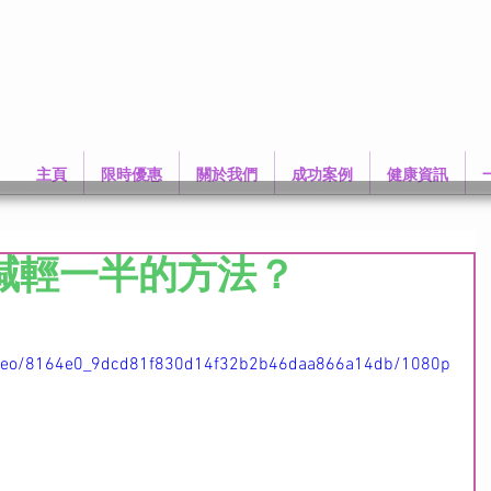
主頁
限時優惠
關於我們
成功案例
健康資訊
包減輕一半的方法？
 
/video/8164e0_9dcd81f830d14f32b2b46daa866a14db/1080p