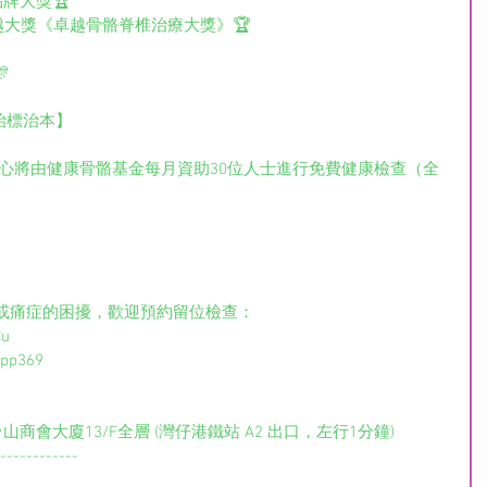
健康品牌大獎🏆
港01》健康卓越大獎《卓越骨骼脊椎治療大獎》🏆

治標治本】
或痛症的困擾，歡迎預約留位檢查： 
Cu
App369
山商會大廈13/F全層 (灣仔港鐵站 A2 出口，左行1分鐘)
------------