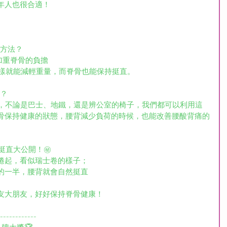
年人也很合適！
的方法？
加重脊骨的負擔
樣就能減輕重量，而脊骨也能保持挺直。
勢？
到最後，不論是巴士、地鐵，還是辨公室的椅子，我們都可以利用這
骨保持健康的狀態，腰背減少負荷的時候，也能改善腰酸背痛的
挺直大公開！㊙️
捲起，看似瑞士卷的樣子；
的一半，腰背就會自然挺直
友大朋友，好好保持脊骨健康！
------------