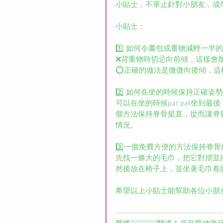
小貼士，不單止針對小朋友，成
小貼士：
1️⃣ 如何令書包或重物減輕一半
❌背重物時切忌向前傾，這樣會
⭕正確的做法是微微向後傾，這
2️⃣ 如何在坐的時候保持正確姿
可以在坐的時候pat pat坐
個方法保持脊骨挺直，從而讓脊
情況。
3️⃣一個免費方便的方法保持脊骨
先找一條大的毛巾，把它對摺並
然後放在椅子上，並坐著毛巾卷
希望以上小貼士能幫助各位小朋
------------------------------------