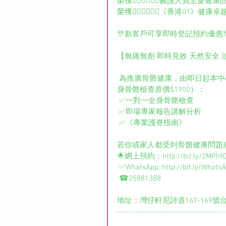
榮獲👩🏻‍⚕️👨🏻‍⚕️️醫護人員至愛
榮獲👩🏻‍⚕️👨🏻‍⚕️️️️《香
🎊新客戶可享即時登記預約優惠
【無痛無創 即時見效 天然安全 
 為推廣骨骼健康，由即日起本中心將由健康骨骼基金每月資助30位人士進行免費健康檢查（全
身骨骼檢查原價$1900）：
 ✅一對一全身骨骼檢查
 ✅即場專家報告講解分析
 ✅《專業護脊指南》
若你或家人都受到骨骼健康問題
🌟網上預約：http://bit.ly/2MPhf
 ✅WhatsApp: http://bit.ly/Whats
 ☎25881388
地址：灣仔軒尼詩道167-169號台
------------------------------------