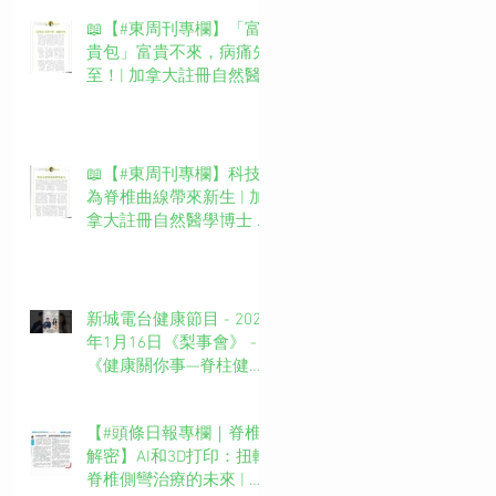
📖【#東周刊專欄】「富
貴包」富貴不來，病痛先
至！| 加拿大註冊自然醫
學博士 #吳錞銦 #DrYan專
欄
📖【#東周刊專欄】科技
為脊椎曲線帶來新生 | 加
拿大註冊自然醫學博士 #
吳錞銦 #DrYan專欄
新城電台健康節目 - 2025
年1月16日《梨事會》 -
《健康關你事—脊柱健康
你要知》第四集主持：新
城廣播網絡電視MBO TV
【#頭條日報專欄｜脊椎
台長 葉文輝Barry Ip (啤
解密】AI和3D打印：扭轉
梨）嘉賓主持：吳錞銦博
脊椎側彎治療的未來 | 脊
士Dr. Yan