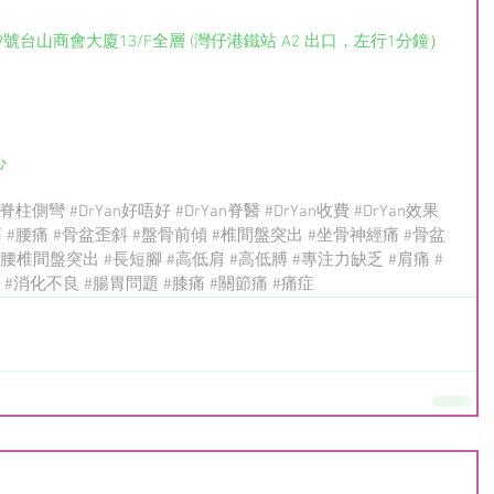
9號台山商會大廈13/F全層 (灣仔港鐵站 A2 出口，左行1分鐘）
心
#脊柱側彎
#DrYan好唔好
#DrYan脊醫
#DrYan收費
#DrYan效果
痛
#腰痛
#骨盆歪斜
#盤骨前傾
#椎間盤突出
#坐骨神經痛
#骨盆
#腰椎間盤突出
#長短腳
#高低肩
#高低膊
#專注力缺乏
#肩痛
#
#消化不良
#腸胃問題
#膝痛
#關節痛
#痛症