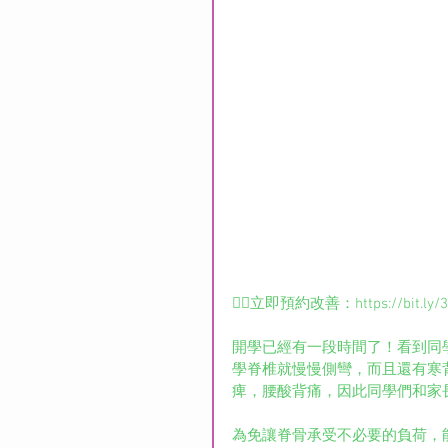
👉🏻立即預約改善：https://bit.ly/
開學已經有一段時間了！看到同
學脊椎就慢慢側彎，而且還有寒
痺，腰酸背痛，因此同學們和家
為免讓脊骨承受不必要的負荷，