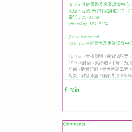
Dr. Yan健康骨骼及專業護脊中心
地址：香港灣仔軒尼詩道167-16
電話：25881388
WhatsApp: 55415334
@dryan.medical  
@Dr. Yan健康骨骼及專業護脊中
#DrYan
#脊椎側彎
#寒背
#駝背
#DrYan討論
#吳錞銦
#手痺
#頸
前傾
#盤骨歪斜
#骨骼重建工程
肩緊
#肩緊膊痛
#腰酸背痛
#背痛
Comments