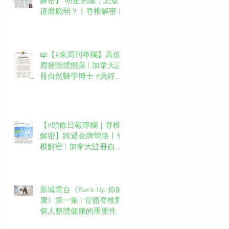
解密】 明星的腰，怎麼
這麼脆弱？丨脊椎解密 |
加拿大註冊自然醫學博士
#吳錞銦 #DrYan專欄
📖【#東周刊專欄】高低
肩摧毀體態美 | 加拿大註
冊自然醫學博士 #吳錞銦
#DrYan專欄
【#頭條日報專欄｜脊椎
解密】跨過金牌彎路丨脊
椎解密 | 加拿大註冊自然
醫學博士 #吳錞銦 #DrYan
專欄
新城電台《Back Up 你健
康》第一集 | 骨骼脊椎對
個人整體健康的重要性