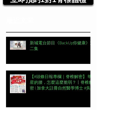
最近文章
新城電台節目《BackUp你健康》第
二集
【#頭條日報專欄｜脊椎解密】 明
星的腰，怎麼這麼脆弱？丨脊椎解
密 | 加拿大註冊自然醫學博士 #吳
錞銦 #DrYan專欄
📖【#東周刊專欄】高低肩摧毀體
態美 | 加拿大註冊自然醫學博士 #
吳錞銦 #DrYan專欄