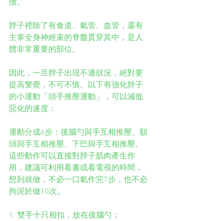
擔。
脖子裡除了有食道、氣管、血管，還有
主掌全身神經束的脊髓貫穿其中，是人
體非常重要的部位。
因此，一旦脖子出現不適狀況，絕對要
提高警覺，不可不慎。以下有強化脖子
的小運動「頭手推壓運動」，可以減低
惡化的速度：
運動分成6步：後腦勺與手互相推壓、額
頭與手互相推壓、下巴與手互相推壓。
這些動作可以直接對脖子肌肉產生作
用，建議可利用看書或看電視的時間，
想到就做，不必一口氣作完7步，也不必
拘泥於做10次。
1. 雙手十只相扣，放在後腦勺；