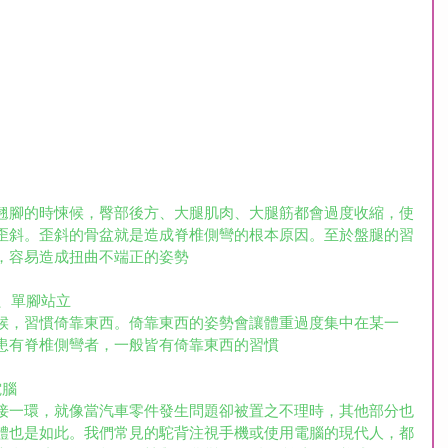
翹腳的時悚候，臀部後方、大腿肌肉、大腿筋都會過度收縮，使
歪斜。歪斜的骨盆就是造成脊椎側彎的根本原因。至於盤腿的習
，容易造成扭曲不端正的姿勢
、單腳站立
候，習慣倚靠東西。倚靠東西的姿勢會讓體重過度集中在某一
患有脊椎側彎者，一般皆有倚靠東西的習慣
電腦
接一環，就像當汽車零件發生問題卻被置之不理時，其他部分也
體也是如此。我們常見的駝背注視手機或使用電腦的現代人，都