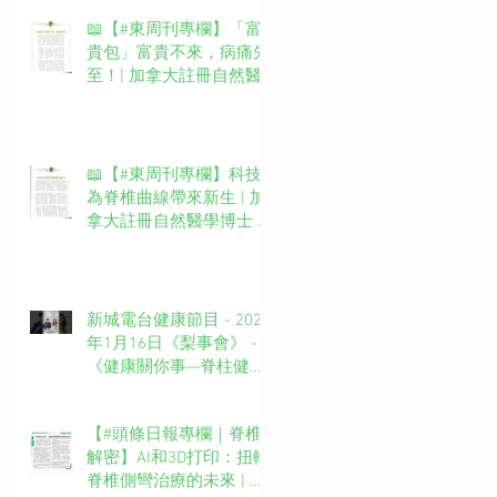
📖【#東周刊專欄】「富
貴包」富貴不來，病痛先
至！| 加拿大註冊自然醫
學博士 #吳錞銦 #DrYan專
欄
📖【#東周刊專欄】科技
為脊椎曲線帶來新生 | 加
拿大註冊自然醫學博士 #
吳錞銦 #DrYan專欄
新城電台健康節目 - 2025
年1月16日《梨事會》 -
《健康關你事—脊柱健康
你要知》第四集主持：新
城廣播網絡電視MBO TV
【#頭條日報專欄｜脊椎
台長 葉文輝Barry Ip (啤
解密】AI和3D打印：扭轉
梨）嘉賓主持：吳錞銦博
脊椎側彎治療的未來 | 脊
士Dr. Yan