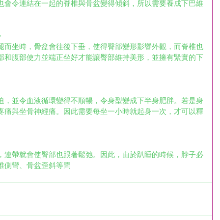
也會令連結在一起的脊椎與骨盆變得傾斜，所以需要養成下巴維
勢
腿而坐時，骨盆會往後下垂，使得臀部變形影響外觀，而脊椎也
部和腹部使力並端正坐好才能讓臀部維持美形，並擁有緊實的下
迫，並令血液循環變得不順暢，令身型變成下半身肥胖。若是身
疼痛與坐骨神經痛。因此需要每坐一小時就起身一次，才可以釋
，連帶就會使臀部也跟著鬆弛。因此，由於趴睡的時候，脖子必
椎側彎、骨盆歪斜等問