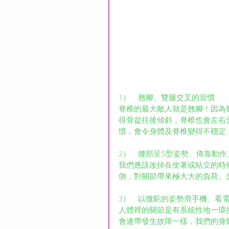
1）　翹腳、雙腿交叉的習慣
脊椎的最大敵人就是翹腳！因為
得骨盆往後傾斜，脊椎也會左右
慣，會令身體及脊椎變得不穩定
2）　腰部呈S型姿勢、倚靠動作
我們應該改掉在坐著或站立的時
側，對關節帶來極大大的負荷。
3）　以微駝的姿勢滑手機、看
人體裡的關節是有系統性地一環
會連帶發生故障一樣，我們的身