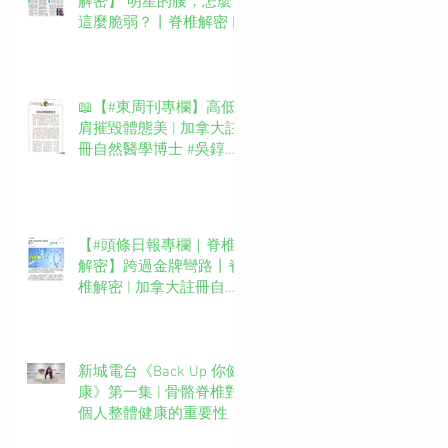
解密】 明星的腰，怎麼
這麼脆弱？丨脊椎解密 |
加拿大註冊自然醫學博士
#吳錞銦 #DrYan專欄
📖【#東周刊專欄】高低
肩摧毀體態美 | 加拿大註
冊自然醫學博士 #吳錞銦
#DrYan專欄
【#頭條日報專欄｜脊椎
解密】跨過金牌彎路丨脊
椎解密 | 加拿大註冊自然
醫學博士 #吳錞銦 #DrYan
專欄
新城電台《Back Up 你健
康》第一集 | 骨骼脊椎對
個人整體健康的重要性