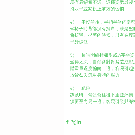
患有肩頸僵不適。這種姿勢最後
持水平並凝視正前方的習慣
4）　坐沒坐相，半躺半坐的姿
坐椅子時背部沒有挺直，或是盤
會折彎。坐著的時候，只有在腰
半身線條
5）　長時間維持盤腿或W字坐姿
坐得太久，自然會對骨盆造成壓
體重量過度偏向一邊，容易引起
放骨盆與沉重身體的壓力
6）　趴睡
趴臥時，骨盆會往後下垂並外擴
須要歪向另一邊，容易引發與脊