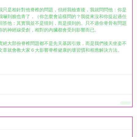
我只是相針對他脊椎的問題，但經我檢查後，我就問問他：你是
我嚇到臉也青了，（你怎麼會這樣問的？我從來沒和你提起過任
回答他：其實我並不是猜到，而是摸到的。只不過你脊骨有問題
你的神經線受創，相對的內臟都會受到影響而已。
實絕大部份脊椎問題都不是先天基因引致，而是我們後天坐姿不
文章就會教大家６大影響脊椎健康的壞習慣和相應解決方法。