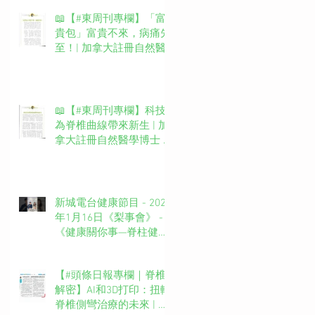
📖【#東周刊專欄】「富
貴包」富貴不來，病痛先
至！| 加拿大註冊自然醫
學博士 #吳錞銦 #DrYan專
欄
📖【#東周刊專欄】科技
為脊椎曲線帶來新生 | 加
拿大註冊自然醫學博士 #
吳錞銦 #DrYan專欄
新城電台健康節目 - 2025
年1月16日《梨事會》 -
《健康關你事—脊柱健康
你要知》第四集主持：新
城廣播網絡電視MBO TV
【#頭條日報專欄｜脊椎
台長 葉文輝Barry Ip (啤
解密】AI和3D打印：扭轉
梨）嘉賓主持：吳錞銦博
脊椎側彎治療的未來 | 脊
士Dr. Yan