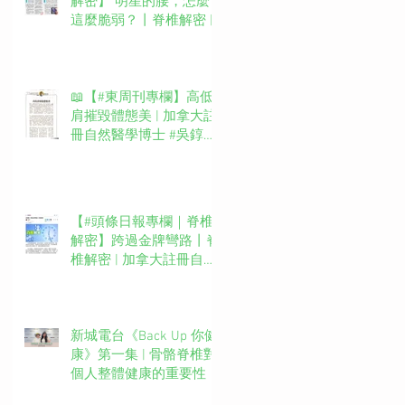
解密】 明星的腰，怎麼
這麼脆弱？丨脊椎解密 |
加拿大註冊自然醫學博士
#吳錞銦 #DrYan專欄
📖【#東周刊專欄】高低
肩摧毀體態美 | 加拿大註
冊自然醫學博士 #吳錞銦
#DrYan專欄
【#頭條日報專欄｜脊椎
解密】跨過金牌彎路丨脊
椎解密 | 加拿大註冊自然
醫學博士 #吳錞銦 #DrYan
專欄
新城電台《Back Up 你健
康》第一集 | 骨骼脊椎對
個人整體健康的重要性