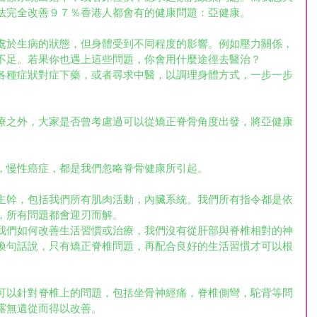
法完全改善９７％香港人都會有的健康問題：亞健康。
處於生病的狀態，但身體受到不同程度的影響。例如壓力關係，
不足。若果你也遇上這些問題，你會用什麼途徑去醫治？
各種症狀對症下藥，或者尋求中醫，以調理身體方式，一步一步
療之外，大家是否曾考慮過可以從矯正脊骨角度出發，將亞健康
，慢性癌症，都是我們忽略脊骨健康所引起。
主幹，包括我們所有肌肉活動，內臟系統。我們所有指令都是依
，所有問題都會迎刃而解。
我們如何改善生活習慣或治療，我們沒有從肝部與脊椎相對的神
換句話說，只有矯正脊椎問題，再配合良好的生活習慣才可以根
可以針對脊椎上的問題，包括坐骨神經痛，脊椎側彎，駝背等問
露無遺從而得以改善。