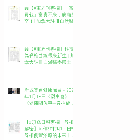
📖【#東周刊專欄】「富
貴包」富貴不來，病痛先
至！| 加拿大註冊自然醫
學博士 #吳錞銦 #DrYan專
欄
📖【#東周刊專欄】科技
為脊椎曲線帶來新生 | 加
拿大註冊自然醫學博士 #
吳錞銦 #DrYan專欄
新城電台健康節目 - 2025
年1月16日《梨事會》 -
《健康關你事—脊柱健康
你要知》第四集主持：新
城廣播網絡電視MBO TV
【#頭條日報專欄｜脊椎
台長 葉文輝Barry Ip (啤
解密】AI和3D打印：扭轉
梨）嘉賓主持：吳錞銦博
脊椎側彎治療的未來 | 脊
士Dr. Yan