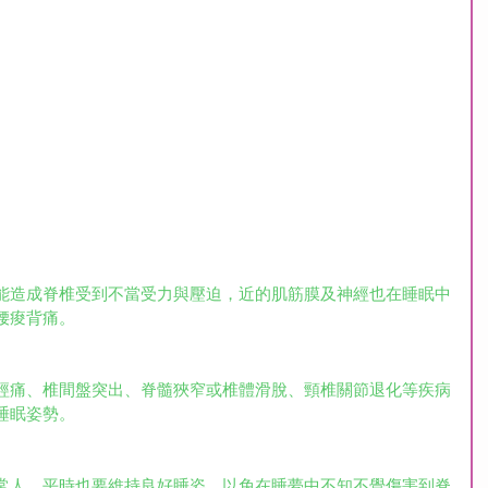
能造成脊椎受到不當受力與壓迫，近的肌筋膜及神經也在睡眠中
腰痠背痛。
經痛、椎間盤突出、脊髓狹窄或椎體滑脫、頸椎關節退化等疾病
睡眠姿勢。
常人，平時也要維持良好睡姿，以免在睡夢中不知不覺傷害到脊