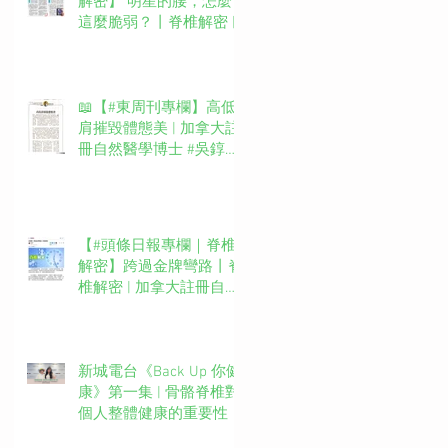
解密】 明星的腰，怎麼
這麼脆弱？丨脊椎解密 |
加拿大註冊自然醫學博士
#吳錞銦 #DrYan專欄
📖【#東周刊專欄】高低
肩摧毀體態美 | 加拿大註
冊自然醫學博士 #吳錞銦
#DrYan專欄
【#頭條日報專欄｜脊椎
解密】跨過金牌彎路丨脊
椎解密 | 加拿大註冊自然
醫學博士 #吳錞銦 #DrYan
專欄
新城電台《Back Up 你健
康》第一集 | 骨骼脊椎對
個人整體健康的重要性