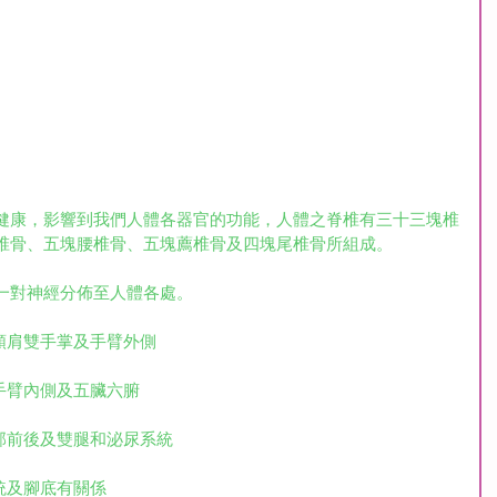
健康，影響到我們人體各器官的功能，人體之脊椎有三十三塊椎
椎骨、五塊腰椎骨、五塊薦椎骨及四塊尾椎骨所組成。
一對神經分佈至人體各處。
頸肩雙手掌及手臂外側
手臂內側及五臟六腑
部前後及雙腿和泌尿系統
統及腳底有關係