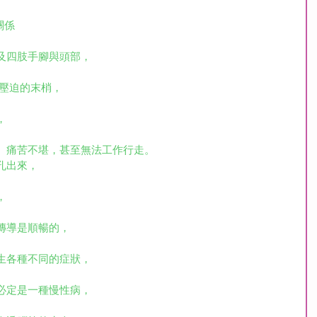
關係
及四肢手腳與頭部，
受壓迫的末梢，
，
、痛苦不堪，甚至無法工作行走。
孔出來，
，
傳導是順暢的，
生各種不同的症狀，
必定是一種慢性病，