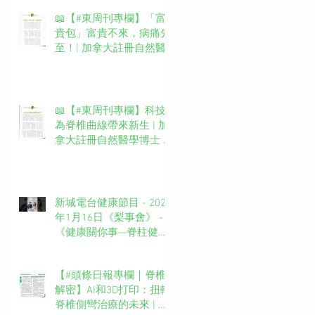
📖【#東周刊專欄】「富
貴包」富貴不來，病痛先
至！| 加拿大註冊自然醫
學博士 #吳錞銦 #DrYan專
欄
📖【#東周刊專欄】科技
為脊椎曲線帶來新生 | 加
拿大註冊自然醫學博士 #
吳錞銦 #DrYan專欄
新城電台健康節目 - 2025
年1月16日《梨事會》 -
《健康關你事—脊柱健康
你要知》第四集主持：新
城廣播網絡電視MBO TV
【#頭條日報專欄｜脊椎
台長 葉文輝Barry Ip (啤
解密】AI和3D打印：扭轉
梨）嘉賓主持：吳錞銦博
脊椎側彎治療的未來 | 脊
士Dr. Yan