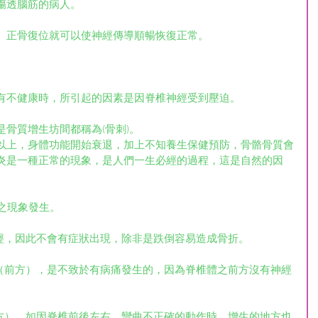
傷透腦筋的病人。
、正骨復位就可以使神經傳導順暢恢復正常。
有不健康時，所引起的因素是因脊椎神經受到壓迫。
骨質增生坊間都稱為(骨刺)。
以上，身體功能開始衰退，加上不知養生保健預防，骨骼骨質會
炎是一種正常的現象，是人們一生必經的過程，這是自然的因
)之現象發生。
神經，因此不會有症狀出現，除非是跌倒容易造成骨折。
體（前方），是不致於有病痛發生的，因為脊椎體之前方沒有神經
後方），如因脊椎前後左右、彎曲不正確的動作時，增生的地方也