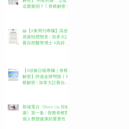
解密】 明星的腰，怎麼
這麼脆弱？丨脊椎解密 |
加拿大註冊自然醫學博士
#吳錞銦 #DrYan專欄
📖【#東周刊專欄】高低
肩摧毀體態美 | 加拿大註
冊自然醫學博士 #吳錞銦
#DrYan專欄
【#頭條日報專欄｜脊椎
解密】跨過金牌彎路丨脊
椎解密 | 加拿大註冊自然
醫學博士 #吳錞銦 #DrYan
專欄
新城電台《Back Up 你健
康》第一集 | 骨骼脊椎對
個人整體健康的重要性