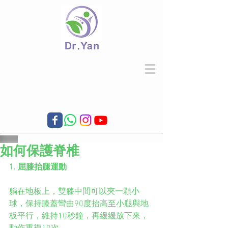
如何保護脊椎
1. 屈膝抬腿運動
躺在地板上，雙膝中間可以夾一顆小
球，保持膝蓋彎曲90度抬高至小腿與地
板平行，維持10秒鐘，再緩緩放下來，