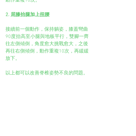
動作重複10次。
2. 屈膝抬腿加上扭腰
接續前一個動作，保持躺姿，膝蓋彎曲
90度抬高至小腿與地板平行，雙腳一齊
往左側傾倒，角度愈大挑戰愈大，之後
再往右側傾倒，動作重複10次，再緩緩
放下。
以上都可以改善脊椎姿勢不良的問題。