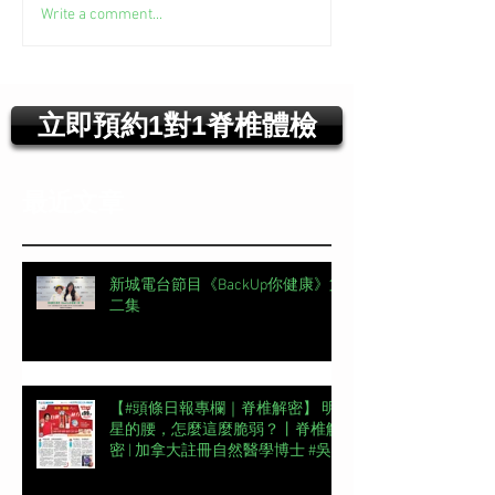
Write a comment...
立即預約1對1脊椎體檢
最近文章
新城電台節目《BackUp你健康》第
二集
【#頭條日報專欄｜脊椎解密】 明
星的腰，怎麼這麼脆弱？丨脊椎解
密 | 加拿大註冊自然醫學博士 #吳
錞銦 #DrYan專欄