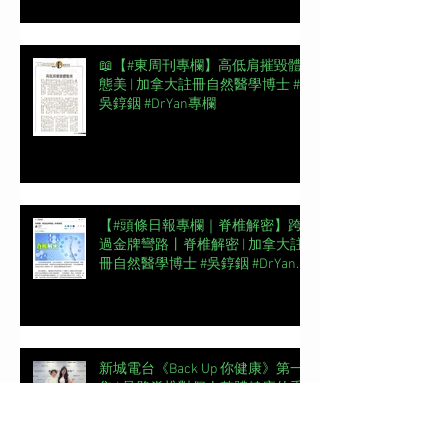
📖【#東周刊專欄】高低肩摧毀體
態美 | 加拿大註冊自然醫學博士 #
吳錞銦 #DrYan專欄
【#頭條日報專欄｜脊椎解密】跨
過金牌彎路丨脊椎解密 | 加拿大註
冊自然醫學博士 #吳錞銦 #DrYan專
欄
新城電台《Back Up 你健康》第一
集 | 骨骼脊椎對個人整體健康的重
要性