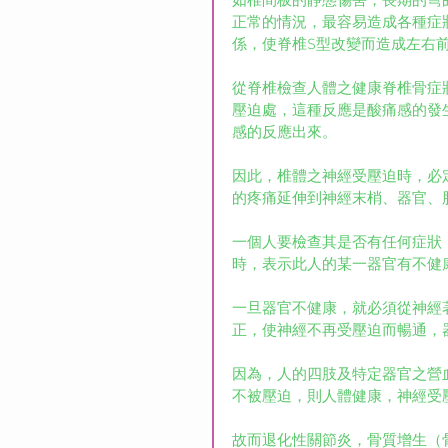
如椎間板的靜態傷害，長期的彎
正常的情況，最容易造成各種症
係，使脊椎S型改變而造成左右
從脊椎檢查人體之健康脊椎骨症
壓迫處，這種反應是酸痛感的發
感的反應出來。
因此，椎體之神經受壓迫時，必
的疼痛延伸到神經末梢、器官、
一個人要檢查其是否有任何症狀
時，表示此人的某一器官有不健
一旦器官不健康，就必須從神經
正，使神經不再受壓迫而暢通，
因為，人的四肢及特定器官之營
不被壓迫，則人體健康，神經受
故而退化性關節炎，骨質增生（