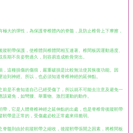
有極大的彈性，為保護脊椎體內的脊髓，及防止椎骨上下摩擦，
。
後蹤靭帶保護，使椎體與椎體間相互連著。椎間板因運動過度、
或長期不良姿勢過久，則容易造成軟骨突出。
損，這種損傷的傷痕，嚴重破損是比較無法使其恢復功能。因
壓迫到神經。所以，也必須知道脊椎神經的延伸點。
之前是不會知道自己已經受傷了，所以就不可能去注意及避免一
應該避免，如彎腰、舉重物、激烈運動的動作。
靭帶，它是人體脊椎神經之延伸點的出處，也是脊椎骨後蹤靭帶
蹤靭帶是正常的，受傷處必較正常處來得脆弱。
之脊髓則由於前蹤靭帶之縮收，後蹤靭帶張開之因素，將椎間板