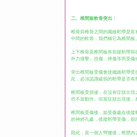
二、椎間板軟骨突出：
椎骨與椎骨之間的纖維靭帶是富
中間的軟骨，我們稱它為椎間板
上下椎骨及椎間板有前蹤靭帶與
外力撞擊、扭傷、摔傷等而受傷
突出椎間板受傷會使纖維靭帶受
此，必須認識破損的靭帶是否有
椎間板受損後，在沒有症狀出現
些不當動作。但當症狀出現後，
椎間板受傷後，如受傷處在後蹤
的神經孔處，後蹤靭帶受傷，前
因此，當一個人彎腰後，椎體內