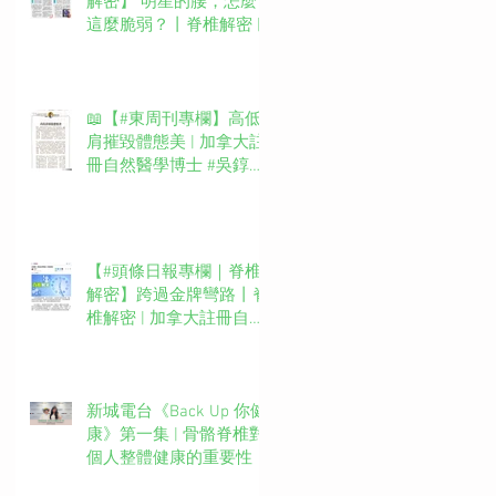
解密】 明星的腰，怎麼
這麼脆弱？丨脊椎解密 |
加拿大註冊自然醫學博士
#吳錞銦 #DrYan專欄
📖【#東周刊專欄】高低
肩摧毀體態美 | 加拿大註
冊自然醫學博士 #吳錞銦
#DrYan專欄
【#頭條日報專欄｜脊椎
解密】跨過金牌彎路丨脊
椎解密 | 加拿大註冊自然
醫學博士 #吳錞銦 #DrYan
專欄
新城電台《Back Up 你健
康》第一集 | 骨骼脊椎對
個人整體健康的重要性