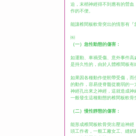
迫，末梢神經得不到應有的營血
作的不便。
能讓椎間板軟骨突出的情形有『
￼
（一）急性動態的傷害：
如運動、車禍受傷、意外事件高
是持久性的，由於人體椎間板有
如果因各種動作使靭帶受傷，而
的動作，容易使脊髓從脆弱的一
神經孔出來之神經，這就造成神
一般發生這種動態的椎間板軟骨
（二）慢性靜態的傷害：
能形成椎間板軟骨突出壓迫神經
頭工作者，一般工廠女工、縫紉