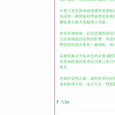
年青人患坐骨神經痛通常因運動
張狀態，椎間板靭帶疲勞受創傷
腳趾產生麻木及酸痛之現象。
患坐骨神經痛，起初從腰部開始
活的各種錯誤姿勢的影響，而使
臀部梨狀肌旁更有一處痛點，無
這種現象在平臥休息時必會減輕
坐骨神經痛的患者必須要注意日
痛苦。
患者的姿勢正確，腰部所受到的
者有動彈不得，坐立不安，雙眼