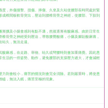
過度，外傷撞擊、扭傷、摔傷、久坐及久站使腰部長時間處於緊
形成椎間板軟骨突出，壓迫到腰椎骨旁之神經，使腰部、下肢到
漸漸擴及小腿會感到有點不適，然後逐漸有酸麻感。由於日常生
脊椎骨旁之神經受到壓迫，導致腰臀酸痛，小腿及腳趾酸麻痛，
法站久，無法走遠。
其酸麻感，在走路、舉物、站久或彎腰時則會加重痛覺。因此患
常生活的一些姿勢、動作，避免腰部的支撐壓力過大，才會減輕
壓力則會較小，痛苦的情況則會完全消除。若則嚴重時，將使患
難瞌，無法入眠，痛苦至極的現象。