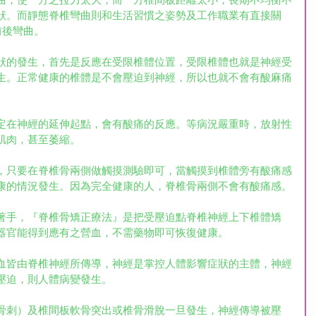
曲，使一方之拉力太大，而一方椎間板距離太小，長期不均衡不
狀。而靜態脊椎彎曲則和生活習慣之姿勢及工作職業有直接關
前後彎曲。
狀的發生，首先是反應在受限椎體位置，受限椎體也就是神經受
生。正常健康的椎體是不會壓迫到神經，所以也就不會有酸麻痛
定在神經的延伸起點，會有酸痛的反應。等病況嚴重時，放射性
肌肉，甚至萎縮。
，只要在脊椎骨兩側做觸摸測驗即可，當觸摸到椎體旁有酸痛感
康的情況發生。因為完全健康的人，脊椎骨兩側不會有酸痛感。
著手，『脊椎骨矯正療法』是把受壓迫點脊椎神經上下椎體矯
器官能得到應有之營血，不需藥物即可恢復健康。
血皆由脊椎神經所傳導，神經是掌控人體影響症狀的主體，神經
壓迫，則人體病變發生。
骨刺）及椎間板軟骨突出或椎骨滑脫一旦發生，神經傳導被壓