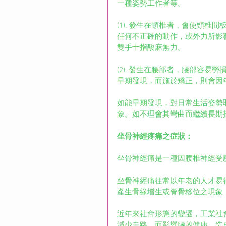
一種姿勢工作者等。
(1). 發生在頸椎者，會使頸
任何不正確的動作，或外力所影
雙手十指酸麻無力。
(2). 發生在腰部者，腰部容
早期發現，而施於矯正，則會因
如能早期發現，對日常生活姿勢
象。如不理會其彎曲而繼續長期
坐骨神經疼痛之症狀：
坐骨神經痛是一種因腰椎神經受
坐骨神經痛往常以年老的人才易
產生骨緣增生或脊骨移位之現象
近年來社會形態的變遷，工業社
減少走路，而影響腰的健康，造