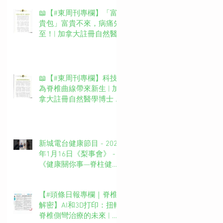
📖【#東周刊專欄】「富
貴包」富貴不來，病痛先
至！| 加拿大註冊自然醫
學博士 #吳錞銦 #DrYan專
欄
📖【#東周刊專欄】科技
為脊椎曲線帶來新生 | 加
拿大註冊自然醫學博士 #
吳錞銦 #DrYan專欄
新城電台健康節目 - 2025
年1月16日《梨事會》 -
《健康關你事—脊柱健康
你要知》第四集主持：新
城廣播網絡電視MBO TV
【#頭條日報專欄｜脊椎
台長 葉文輝Barry Ip (啤
解密】AI和3D打印：扭轉
梨）嘉賓主持：吳錞銦博
脊椎側彎治療的未來 | 脊
士Dr. Yan