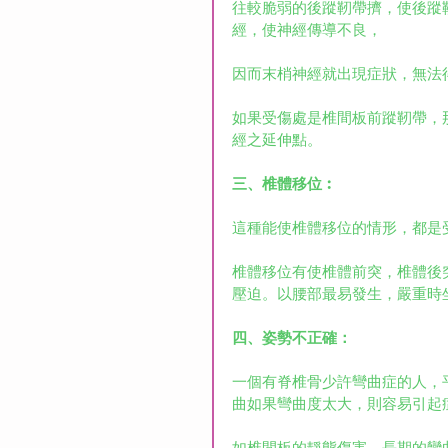
往較脆弱的後蹤靭帶擠，使後蹤
經，使神經傳導不良，
因而末梢神經就出現症狀，無法
如果受傷處是椎間板前蹤靭帶，
經之延伸點。
三、椎體移位︰
這種能使椎體移位的情形，都是
椎體移位有使椎體前突，椎體後
壓迫。以腰部最易發生，嚴重時
四、姿勢不正確：
一個有脊椎骨少許彎曲症的人，
曲如果彎曲度太大，則容易引起