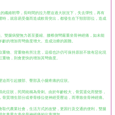
椎間板的纖維靭帶，長時間的拉力壓迫過大狀況下，失去彈性，再有
響時，就容易受傷而造成軟骨突出，都發生在下頸部部位，造成
易勞損、雙腿病變無力甚至萎縮、腰椎側彎嚴重坐骨神經痛，如未能
年齡的增加而彎曲度增大。造成治療的困難。
取重物、背重物有所注意，這樣也許仍可保持原狀不致有惡化現
扛重物，則會更快的增加其彎曲度。
壓迫而引起腰部、臀部及小腿疼痛的症狀。
得此症狀，民間統稱為骨刺。由於年齡較大，骨質退化而變形，
，骨質增生部分或脊骨移位使神經受壓迫，而導致坐骨神經痛。
會取代農業社會，生活方式的改變，更因行及交通的便利，雙腿
成年青男女患坐骨神經痛的比率增加。