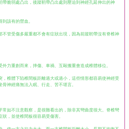
靭帶脆弱處凸出，後蹤靭帶凸出處則壓迫到神經孔延伸出的神
得到該有的營血。
那不管受傷多嚴重都不會有症狀出現，因為前蹤靭帶沒有脊椎神
受外力重創而來，摔傷、車禍、互毆搬重會造成椎體移位。
突，椎體下陷椎間板距離過大或過小，這些情形都容易使神經受
坐骨神經痛無法入眠、行走、苦不堪言。
平常如不注意觀察，是很難看出的，除非其彎曲度很大。脊椎彎
症狀，並使椎間板很容易受傷害。