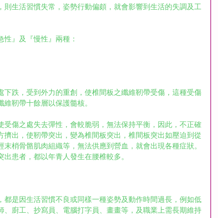
，則生活習慣失常，姿勢行動偏頗，就會影響到生活的失調及工
急性』及『慢性』兩種：
處下跌，受到外力的重創，使椎間板之纖維靭帶受傷，這種受傷
纖維靭帶十餘層以保護髓核。
使受傷之處失去彈性，會較脆弱，無法保持平衡，因此，不正確
方擠出，使靭帶突出，變為椎間板突出，椎間板突出如壓迫到從
經末梢骨骼肌肉組織等，無法供應到營血，就會出現各種症狀。
突出患者，都以年青人發生在腰椎較多。
，都是因生活習慣不良或同樣一種姿勢及動作時間過長，例如低
師、廚工、抄寫員、電腦打字員、畫畫等，及職業上需長期維持