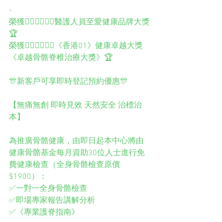
-
榮獲👨🏻‍⚕️👩🏻‍⚕️醫護人員至愛健康品牌大獎
🏆
榮獲👨🏻‍⚕️👩🏻‍⚕️《香港01》健康卓越大獎
《卓越骨骼脊椎治療大獎》🏆
🎊新客戶可享即時登記預約優惠🎊
【無痛無創 即時見效 天然安全 治標治
本】
為推廣骨骼健康，由即日起本中心將由
健康骨骼基金每月資助30位人士進行免
費健康檢查（全身骨骼檢查原價
$1900）：
✅一對一全身骨骼檢查
✅即場專家報告講解分析
✅《專業護脊指南》