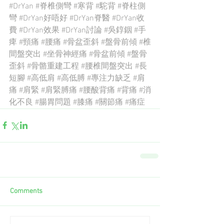
#DrYan
#脊椎側彎
#寒背
#駝背
#脊柱側
彎
#DrYan好唔好
#DrYan脊醫
#DrYan收
費
#DrYan效果
#DrYan討論
#吳錞銦
#手
痺
#頸痛
#腰痛
#骨盆歪斜
#盤骨前傾
#椎
間盤突出
#坐骨神經痛
#骨盆前傾
#盤骨
歪斜
#骨骼重建工程
#腰椎間盤突出
#長
短腳
#高低肩
#高低膊
#專注力缺乏
#肩
痛
#肩緊
#肩緊膊痛
#腰酸背痛
#背痛
#消
化不良
#腸胃問題
#膝痛
#關節痛
#痛症
Comments