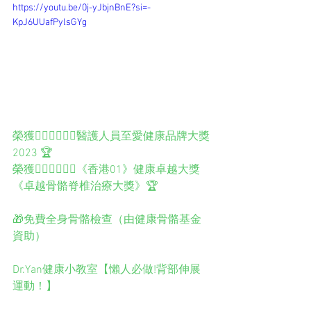
https://youtu.be/0j-yJbjnBnE?si=-
KpJ6UUafPylsGYg
榮獲️👨🏻‍⚕️👩🏻‍⚕️醫護人員至愛健康品牌大獎
2023 🏆
榮獲👨🏻‍⚕️👩🏻‍⚕️《香港01》健康卓越大獎
《卓越骨骼脊椎治療大獎》🏆
🎁免費全身骨骼檢查（由健康骨骼基金
資助）
Dr.Yan健康小教室【懶人必做!背部伸展
運動！】