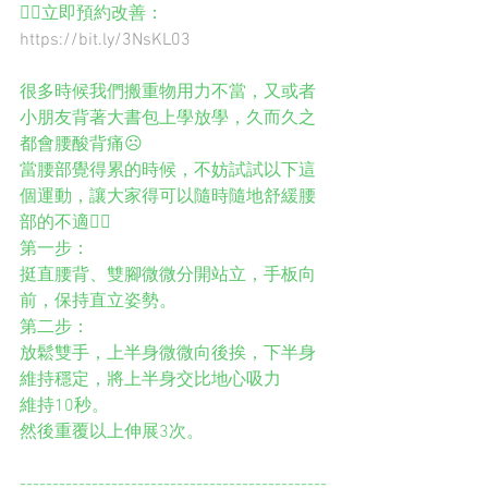
👉🏻立即預約改善：
https://bit.ly/3NsKL03
很多時候我們搬重物用力不當，又或者
小朋友背著大書包上學放學，久而久之
都會腰酸背痛☹️
當腰部覺得累的時候，不妨試試以下這
個運動，讓大家得可以隨時隨地舒緩腰
部的不適👍🏼
第一步： 
挺直腰背、雙腳微微分開站立，手板向
前，保持直立姿勢。
第二步： 
放鬆雙手，上半身微微向後挨，下半身
維持穩定，將上半身交比地心吸力
維持10秒。
然後重覆以上伸展3次。
-----------------------------------------------