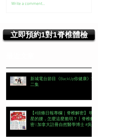
Write a comment...
立即預約1對1脊椎體檢
最近文章
新城電台節目《BackUp你健康》第
二集
【#頭條日報專欄｜脊椎解密】 明
星的腰，怎麼這麼脆弱？丨脊椎解
密 | 加拿大註冊自然醫學博士 #吳
錞銦 #DrYan專欄