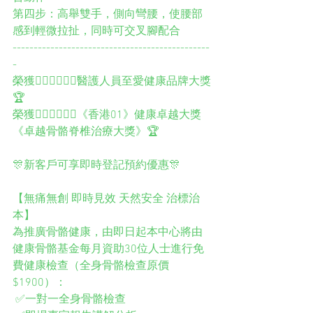
第四步：高舉雙手，側向彎腰，使腰部
感到輕微拉扯，同時可交叉腳配合
-----------------------------------------------
-
榮獲👨🏻‍⚕️👩🏻‍⚕️醫護人員至愛健康品牌大獎
🏆
榮獲👨🏻‍⚕️👩🏻‍⚕️《香港01》健康卓越大獎
《卓越骨骼脊椎治療大獎》🏆
🎊新客戶可享即時登記預約優惠🎊
【無痛無創 即時見效 天然安全 治標治
本】
為推廣骨骼健康，由即日起本中心將由
健康骨骼基金每月資助30位人士進行免
費健康檢查（全身骨骼檢查原價
$1900）：
 ✅一對一全身骨骼檢查