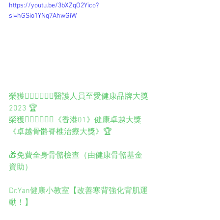
https://youtu.be/3bXZqO2Yico?
si=hGSio1YNq7AhwGiW
榮獲️👨🏻‍⚕️👩🏻‍⚕️醫護人員至愛健康品牌大獎
2023 🏆
榮獲👨🏻‍⚕️👩🏻‍⚕️《香港01》健康卓越大獎
《卓越骨骼脊椎治療大獎》🏆
🎁免費全身骨骼檢查（由健康骨骼基金
資助）
Dr.Yan健康小教室【改善寒背強化背肌運
動！】