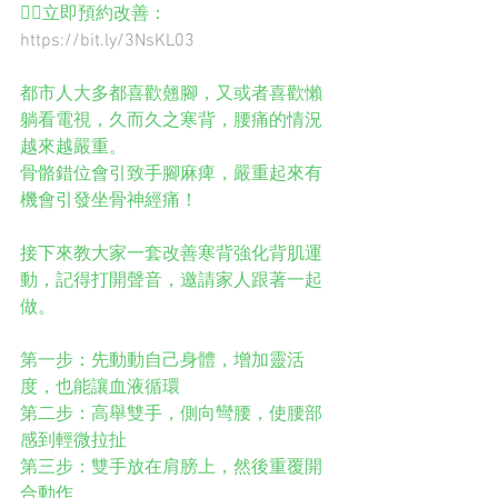
👉🏻立即預約改善：
https://bit.ly/3NsKL03
都市人大多都喜歡翹腳，又或者喜歡懶
躺看電視，久而久之寒背，腰痛的情況
越來越嚴重。
骨骼錯位會引致手腳麻痺，嚴重起來有
機會引發坐骨神經痛！
接下來教大家一套改善寒背強化背肌運
動，記得打開聲音，邀請家人跟著一起
做。
第一步：先動動自己身體，增加靈活
度，也能讓血液循環
第二步：高舉雙手，側向彎腰，使腰部
感到輕微拉扯
第三步：雙手放在肩膀上，然後重覆開
合動作