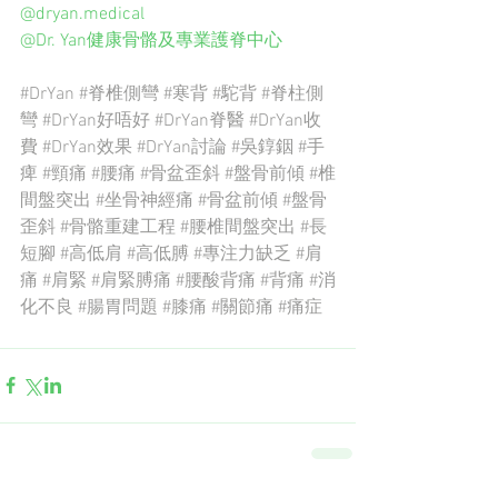
@dryan.medical 
@Dr. Yan健康骨骼及專業護脊中心
#DrYan
#脊椎側彎
#寒背
#駝背
#脊柱側
彎
#DrYan好唔好
#DrYan脊醫
#DrYan收
費
#DrYan效果
#DrYan討論
#吳錞銦
#手
痺
#頸痛
#腰痛
#骨盆歪斜
#盤骨前傾
#椎
間盤突出
#坐骨神經痛
#骨盆前傾
#盤骨
歪斜
#骨骼重建工程
#腰椎間盤突出
#長
短腳
#高低肩
#高低膊
#專注力缺乏
#肩
痛
#肩緊
#肩緊膊痛
#腰酸背痛
#背痛
#消
化不良
#腸胃問題
#膝痛
#關節痛
#痛症