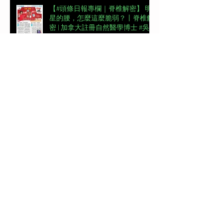
【#頭條日報專欄｜脊椎解密】 明
星的腰，怎麼這麼脆弱？丨脊椎解
密 | 加拿大註冊自然醫學博士 #吳
錞銦 #DrYan專欄
📖【#東周刊專欄】高低肩摧毀體
態美 | 加拿大註冊自然醫學博士 #
吳錞銦 #DrYan專欄
【#頭條日報專欄｜脊椎解密】跨
過金牌彎路丨脊椎解密 | 加拿大註
冊自然醫學博士 #吳錞銦 #DrYan專
欄