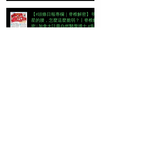
【#頭條日報專欄｜脊椎解密】 明
星的腰，怎麼這麼脆弱？丨脊椎解
密 | 加拿大註冊自然醫學博士 #吳
錞銦 #DrYan專欄
📖【#東周刊專欄】高低肩摧毀體
態美 | 加拿大註冊自然醫學博士 #
吳錞銦 #DrYan專欄
【#頭條日報專欄｜脊椎解密】跨
過金牌彎路丨脊椎解密 | 加拿大註
冊自然醫學博士 #吳錞銦 #DrYan專
欄