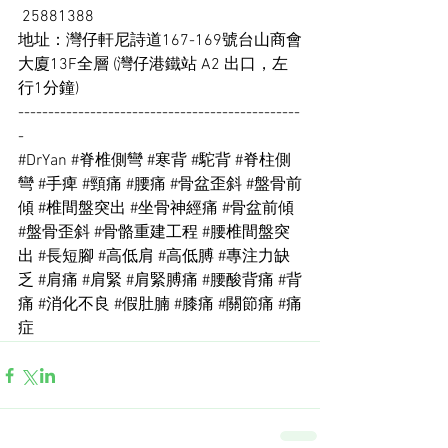
 25881388
地址：灣仔軒尼詩道167-169號台山商會
大廈13F全層 (灣仔港鐵站 A2 出口，左
行1分鐘)
-----------------------------------------------
-
#DrYan
#脊椎側彎
#寒背
#駝背
#脊柱側
彎
#手痺
#頸痛
#腰痛
#骨盆歪斜
#盤骨前
傾
#椎間盤突出
#坐骨神經痛
#骨盆前傾
#盤骨歪斜
#骨骼重建工程
#腰椎間盤突
出
#長短腳
#高低肩
#高低膊
#專注力缺
乏
#肩痛
#肩緊
#肩緊膊痛
#腰酸背痛
#背
痛
#消化不良
#假肚腩
#膝痛
#關節痛
#痛
症