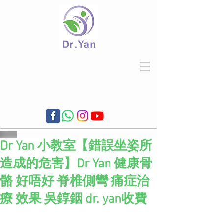
Dr Yan 小教室【錯誤坐姿所
造成的危害】Dr Yan 健康骨
骼 好唔好 脊椎側彎 痛症治
療 效果 吳錞銦 dr. yan收費