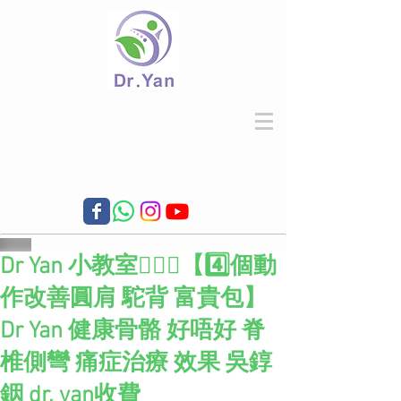
Dr Yan 小教室👩🏻‍⚕️【4️⃣個動
作改善圓肩 駝背 富貴包】
Dr Yan 健康骨骼 好唔好 脊
椎側彎 痛症治療 效果 吳錞
銦 dr. yan收費