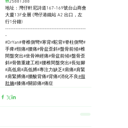
☎️
25881388
地址：灣仔軒尼詩道167-169號台山商會
大廈13F全層 (灣仔港鐵站 A2 出口，左
行1分鐘)
-----------------------------------------------
-
#DrYan
#脊椎側彎
#寒背
#駝背
#脊柱側彎
#
手痺
#頸痛
#腰痛
#骨盆歪斜
#盤骨前傾
#椎
間盤突出
#坐骨神經痛
#骨盆前傾
#盤骨歪
斜
#骨骼重建工程
#腰椎間盤突出
#長短腳
#高低肩
#高低膊
#專注力缺乏
#肩痛
#肩緊
#肩緊膊痛
#腰酸背痛
#背痛
#消化不良
#假
肚腩
#膝痛
#關節痛
#痛症