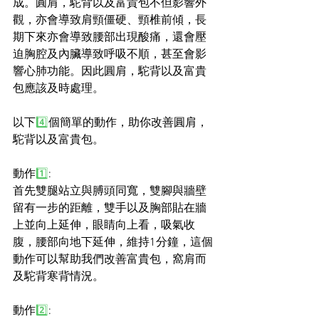
成。圓肩，駝背以及富貴包不但影響外
觀，亦會導致肩頸僵硬、頸椎前傾，長
期下來亦會導致腰部出現酸痛，還會壓
迫胸腔及內臟導致呼吸不順，甚至會影
響心肺功能。因此圓肩，駝背以及富貴
包應該及時處理。
以下
4️⃣
個簡單的動作，助你改善圓肩，
駝背以及富貴包。
動作
1️⃣
:
首先雙腿站立與膊頭同寬，雙腳與牆壁
留有一步的距離，雙手以及胸部貼在牆
上並向上延伸，眼睛向上看，吸氣收
腹，腰部向地下延伸，維持1分鐘，這個
動作可以幫助我們改善富貴包，窩肩而
及駝背寒背情況。
動作
2️⃣
: