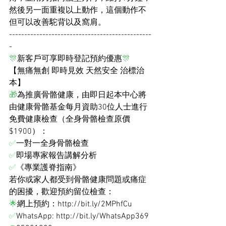
然後另一面重複以上動作，這個動作不
但可以改善駝背以及窩肩。
-----------------------------------------------
-
🎊
新客戶可享即時登記預約優惠
🎊
【無痛無創 即時見效 天然安全 治標治
本】
🎁
為推廣骨骼健康，由即日起本中心將
由健康骨骼基金每月資助30位人士進行
免費健康檢查（全身骨骼檢查原價
$1900）：
✅
一對一全身骨骼檢查
✅
即場專家報告講解分析
✅
《專業護脊指南》
若你或家人都受到骨骼健康問題或痛症
的困擾，歡迎預約留位檢查：
🌟
網上預約：
http://bit.ly/2MPhfCu
✅
WhatsApp: 
http://bit.ly/WhatsApp369