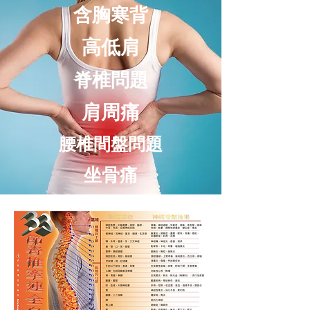
含胸寒背
高低肩
脊椎問題
肩周痛
腰椎間盤問題
坐骨痛