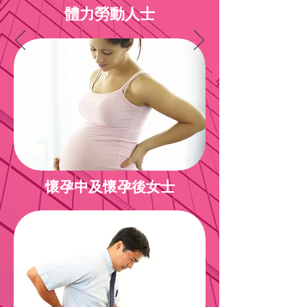
體力勞動人士
​懷孕中及懷孕後女士