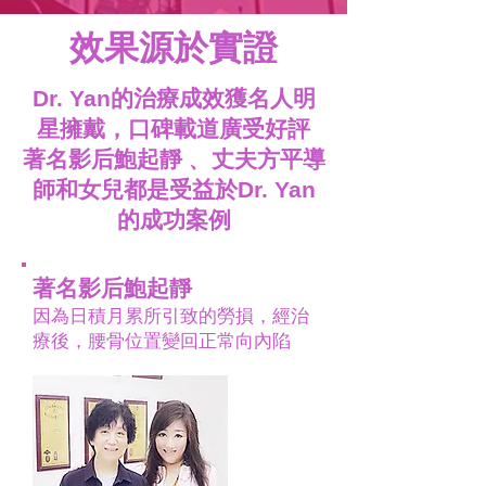
效果源於實證
Dr. Yan的治療成效獲名人明
星擁戴，口碑載道廣受好評
​著名影后鮑起靜﹑ 丈夫方平導
師和女兒都是受益於Dr. Yan
的成功案例
著名影后鮑起靜
因為日積月累所引致的勞損，經治
療後，腰骨位置變回正常向內陷