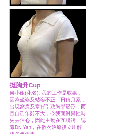
挺胸升Cup
侯小姐(化名): 我的工作是收銀，
因為坐姿及站姿不正，日積月累，
出現窩肩及寒背引致胸部變形，而
且自己年齡不大，令我面對異性時
失去信心，因此主動在互聯網上認
識Dr. Yan，在數次治療後立即解