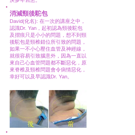
決多年舊患。
消減頸後駝包
David(化名): 在一次的講座之中，
認識Dr. Yan，起初認為頸後駝包
及摺痕只是小小的問題，想不到頸
後駝包是頸椎錯位所引致的問題，
如果一不小心壓住血管及神經線，
就很容易引致腦意外，因為一直以
來自己心血管問題都不斷惡化，原
來脊椎及頸椎問題會令病情惡化，
幸好可以及早認識Dr. Yan。