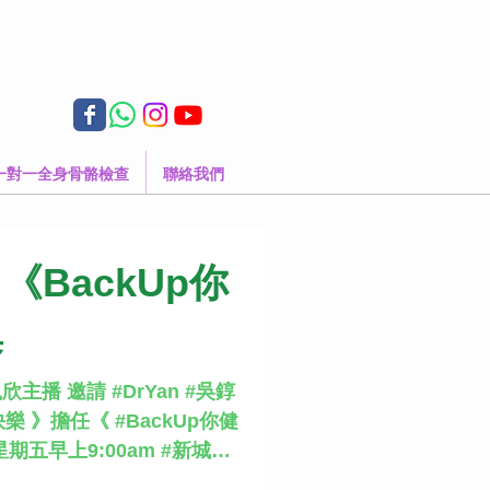
一對一全身骨骼檢查
聯絡我們
BackUp你
集