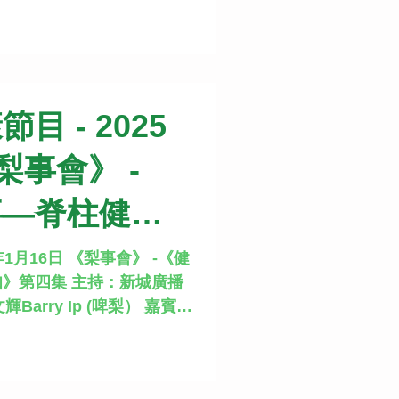
脊椎的曲線是『愛的角
」Ada的「愛的角度」其實
目 - 2025
梨事會》 -
事—脊柱健康
四集主持：新
年1月16日 《梨事會》 -《健
》第四集 主持：新城廣播
視MBO TV台
Barry Ip (啤梨） 嘉賓主
際脊柱側彎聯盟 #DrYan #
y Ip (啤梨）
播...
錞銦博士Dr.