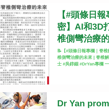
Yan
【#頭條日報
密】AI和3
椎側彎治療的未
密| 加拿大
📝【#頭條日報專欄｜脊椎
椎側彎治療的未來 | 脊椎
士 #吳錞銦 #
士 #吳錞銦 #DrYan專
腦海裏可能會浮現出那種
的支具治療——那些又硬
盔甲的東西。對於...
Dr Yan prom