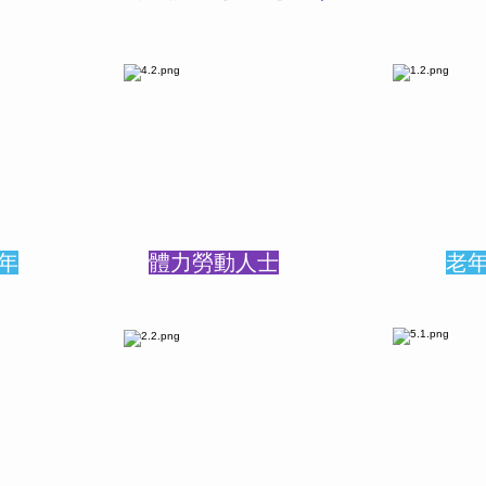
年
體力勞動人士
老