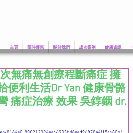
主頁
限時優惠
關於我們
成功案例
健康資訊
3次無痛無創療程斷痛症 擁
便利生活Dr Yan 健康骨骼
 痛症治療 效果 吳錞銦 dr.
/video/8164e0_800212994aa44933bd8aed96878a4f15/480p/