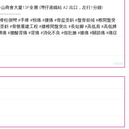
山商會大廈13F全層 (灣仔港鐵站 A2 出口，左行1分鐘)
------------
#脊柱側彎
#手痺
#頸痛
#腰痛
#骨盆歪斜
#盤骨前傾
#椎間盤突
骨歪斜
#骨骼重建工程
#腰椎間盤突出
#長短腳
#高低肩
#高低膊
膊痛
#腰酸背痛
#背痛
#消化不良
#假肚腩
#膝痛
#關節痛
#痛症