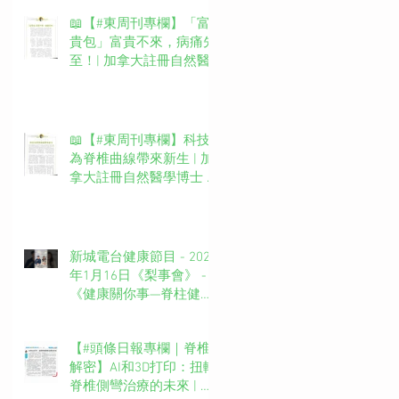
📖【#東周刊專欄】「富
貴包」富貴不來，病痛先
至！| 加拿大註冊自然醫
學博士 #吳錞銦 #DrYan專
欄
📖【#東周刊專欄】科技
為脊椎曲線帶來新生 | 加
拿大註冊自然醫學博士 #
吳錞銦 #DrYan專欄
新城電台健康節目 - 2025
年1月16日《梨事會》 -
《健康關你事—脊柱健康
你要知》第四集主持：新
城廣播網絡電視MBO TV
【#頭條日報專欄｜脊椎
台長 葉文輝Barry Ip (啤
解密】AI和3D打印：扭轉
梨）嘉賓主持：吳錞銦博
脊椎側彎治療的未來 | 脊
士Dr. Yan