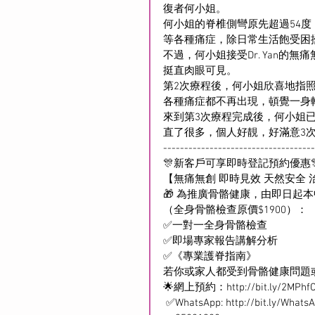
復者何小姐。
何小姐的脊椎側彎原先超過54
等各種痛症，除日常生活飽受困
不過，何小姐接受Dr. Yan
挺直肉眼可見。
第2次療程後，何小姐欣喜地指
各種痛症都不再出現，頓覺一身
來到第3次療程完成後，何小姐
直了很多，個人好靚，好滿意3
------------------------------------
🎊新客戶可享即時登記預約優惠
【無痛無創 即時見效 天然安全 
🎁 為推廣骨骼健康，由即日起
（全身骨骼檢查原價$1900）：
✅一對一全身骨骼檢查
✅即場專家報告講解分析
✅《專業護脊指南》
若你或家人都受到骨骼健康問題
🌟網上預約：
http://bit.ly/2MPhf
 ✅WhatsApp: 
http://bit.ly/Whats