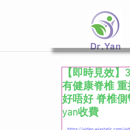
【即時見效】
有健康脊椎 重拾
好唔好 脊椎側彎
yan收費
https://video.wixstatic.com