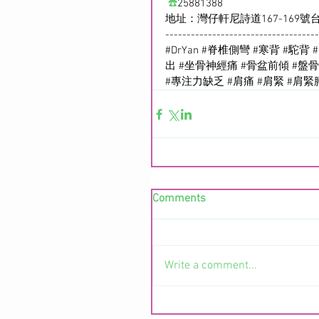
☎️
25881388
地址：灣仔軒尼詩道167-169號台
------------------------------------
#DrYan
#脊椎側彎
#寒背
#駝背
出
#坐骨神經痛
#骨盆前傾
#盤
#專注力缺乏
#肩痛
#肩緊
#肩緊
Comments
Write a comment...