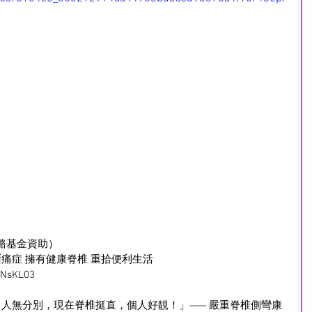
骼基金資助）
痛症 擁有健康脊椎 重拾便利生活
/3NsKL03
常人無分別，現在脊椎挺直，個人好靚！」—— 嚴重脊椎側彎康