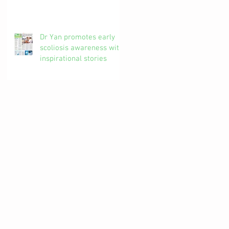
椎解密| 加拿大註冊自然
醫學博士 #吳錞銦 #DrYan
專欄
Dr Yan promotes early
scoliosis awareness with
inspirational stories