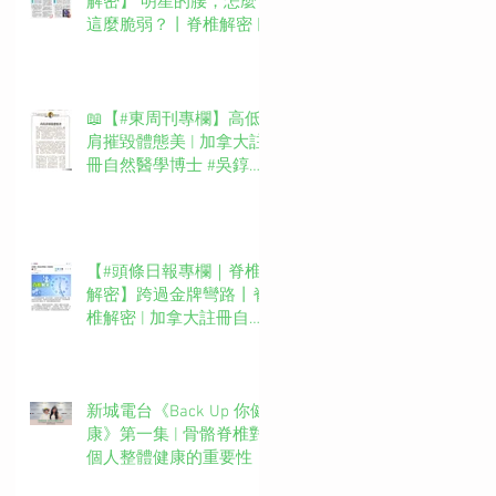
解密】 明星的腰，怎麼
這麼脆弱？丨脊椎解密 |
加拿大註冊自然醫學博士
#吳錞銦 #DrYan專欄
📖【#東周刊專欄】高低
肩摧毀體態美 | 加拿大註
冊自然醫學博士 #吳錞銦
#DrYan專欄
【#頭條日報專欄｜脊椎
解密】跨過金牌彎路丨脊
椎解密 | 加拿大註冊自然
醫學博士 #吳錞銦 #DrYan
專欄
新城電台《Back Up 你健
康》第一集 | 骨骼脊椎對
個人整體健康的重要性