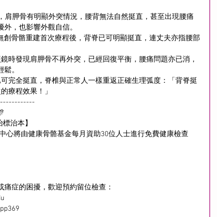
度，肩胛骨有明顯外突情況，腰背無法自然挺直，甚至出現腰痛
擾外，也影響外觀自信。
的無痛無創骨骼重建首次療程後，背脊已可明顯挺直，連丈夫亦指腰部
照鏡時發現肩胛骨不再外突，已經回復平衡，腰痛問題亦已消，
輕鬆。
已可完全挺直，脊椎與正常人一樣重返正確生理弧度：「背脊挺
次的療程效果！」
------------

治標治本】
本中心將由健康骨骼基金每月資助30位人士進行免費健康檢查
或痛症的困擾，歡迎預約留位檢查： 
Cu
App369