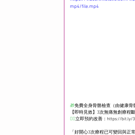
mp4/file.mp4
🎁
免費全身骨骼檢查（由健康骨
【即時見效】3次無痛無創療程斷
👉🏻
立即預約改善：
https://bit.ly
「好開心3次療程已可變回與正