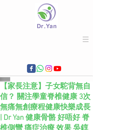
【家長注意】子女駝背無自
信？ 關注學童脊椎健康 3次
無痛無創療程健康快樂成長
| Dr Yan 健康骨骼 好唔好 脊
椎側彎 痛症治療 效果 吳錞