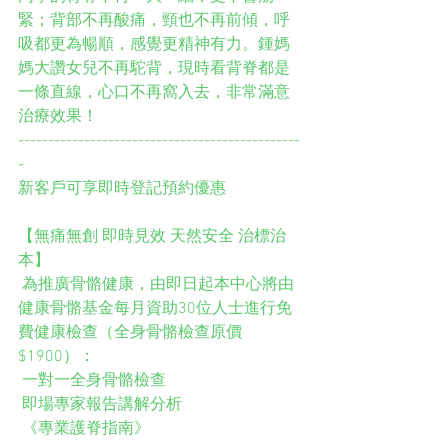
緊；背部不再酸痛，頸也不再前傾，呼
吸都更為暢順，感覺更精神有力。鍾媽
媽大讚女兒不再駝背，現時看背脊都是
一條直線，心口不再窩入去，非常滿意
治療效果！
-----------------------------------------------
-
新客戶可享即時登記預約優惠
【無痛無創 即時見效 天然安全 治標治
本】
 為推廣骨骼健康，由即日起本中心將由
健康骨骼基金每月資助30位人士進行免
費健康檢查（全身骨骼檢查原價
$1900）：
 一對一全身骨骼檢查
 即場專家報告講解分析
 《專業護脊指南》