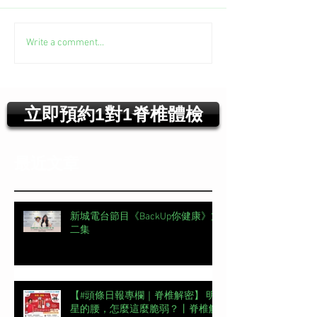
Write a comment...
立即預約1對1脊椎體檢
最近文章
新城電台節目《BackUp你健康》第
二集
【#頭條日報專欄｜脊椎解密】 明
星的腰，怎麼這麼脆弱？丨脊椎解