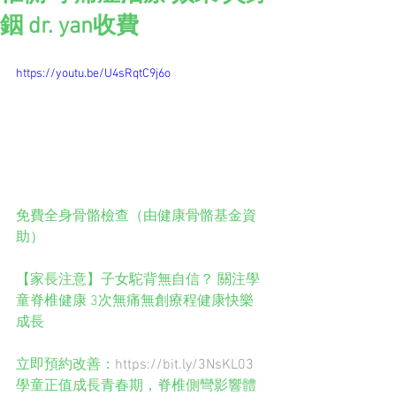
銦 dr. yan收費
https://youtu.be/U4sRqtC9j6o
免費全身骨骼檢查（由健康骨骼基金資
助）
【家長注意】子女駝背無自信？ 關注學
童脊椎健康 3次無痛無創療程健康快樂
成長
立即預約改善：
https://bit.ly/3NsKL03
學童正值成長青春期，脊椎側彎影響體