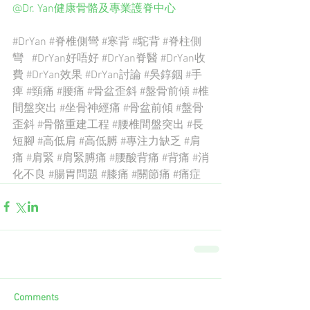
@Dr. Yan健康骨骼及專業護脊中心
#DrYan
#脊椎側彎
#寒背
#駝背
#脊柱側
彎
#DrYan好唔好
#DrYan脊醫
#DrYan收
費
#DrYan效果
#DrYan討論
#吳錞銦
#手
痺
#頸痛
#腰痛
#骨盆歪斜
#盤骨前傾
#椎
間盤突出
#坐骨神經痛
#骨盆前傾
#盤骨
歪斜
#骨骼重建工程
#腰椎間盤突出
#長
短腳
#高低肩
#高低膊
#專注力缺乏
#肩
痛
#肩緊
#肩緊膊痛
#腰酸背痛
#背痛
#消
化不良
#腸胃問題
#膝痛
#關節痛
#痛症
Comments