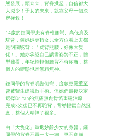
態發展，頭耷耷，背脊拱起，自信都大
大減少！子女的未來，就靠父母一個決
定拯救！
14歲的鍾同學患有脊椎側彎、高低肩及
駝背，鍾媽媽更指女兒全方位看上去都
是明顯駝背：「虎背熊腰，好像大隻
佬！」她亦承認自已讀書姿勢不正，體
型難看，年紀輕輕但腰背不時疼痛，整
個人的體態也是無精無神。
鍾同學的背脊明顯側彎，度數更嚴重至
曾被醫生建議做手術。但她們最後決定
選擇Dr. Yan的無痛無創骨骼重建治療，
完成3次後已不再駝背，背脊輕鬆自然挺
直，整個人精神了很多。
由「大隻佬」重返妙齡少女的身軀，鍾
同學的背脊不再一大一細，更不會崩