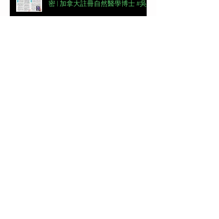
密 | 加拿大註冊自然醫學博士 #吳
錞銦 #DrYan專欄
📖【#東周刊專欄】高低肩摧毀體
態美 | 加拿大註冊自然醫學博士 #
吳錞銦 #DrYan專欄
【#頭條日報專欄｜脊椎解密】跨
過金牌彎路丨脊椎解密 | 加拿大註
冊自然醫學博士 #吳錞銦 #DrYan專
欄
新城電台《Back Up 你健康》第一
集 | 骨骼脊椎對個人整體健康的重