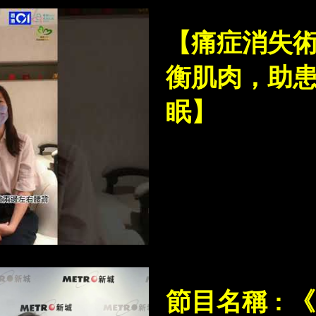
【痛症消失術
衡肌肉，助
眠】
🎁免費全身骨骼檢查（名額有
即預約改善： https://bit.ly/3NsK
黃小姐，平日裡深受痛症
外凸，躺平時會有嚴重的
影響，甚至在接受治療的
入睡...
節目名稱 : 《