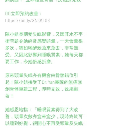
到病因？  立即檢查骨骼  1次治療見效
👉🏻立即預約改善：
https://bit.ly/3NsKL03
陳小姐長期受失眠影響，又因耳水不平
衡問題令她經常感覺頭暈，一天會暈很
多次，猶如喝醉般蕩來蕩去，非常難
受。又因此影響到睡眠質素，她每天都
要工作，令她倍感折磨。
原來頭暈失眠亦有機會由骨骼錯位引
起！陳小姐接受了Dr. Yan團隊的無痛無
創骨骼重建工程，即時見效，效果顯
著！
她感恩地指：「睡眠質素得到了大改
善，頭暈次數亦愈來愈少，現時終於可
以睡到好覺，很開心不再受頭暈及失眠