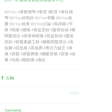
@Dr. Yan健康骨骼及專業護脊中心
#DrYan
#脊椎側彎
#寒背
#駝背
#脊柱側
彎
#DrYan好唔好
#DrYan脊醫
#DrYan收
費
#DrYan效果
#DrYan討論
#吳錞銦
#手
痺
#頸痛
#腰痛
#骨盆歪斜
#盤骨前傾
#椎
間盤突出
#坐骨神經痛
#骨盆前傾
#盤骨
歪斜
#骨骼重建工程
#腰椎間盤突出
#長
短腳
#高低肩
#高低膊
#專注力缺乏
#肩
痛
#肩緊
#肩緊膊痛
#腰酸背痛
#背痛
#頭
暈
#失眠
#關節痛
#痛症
Comments