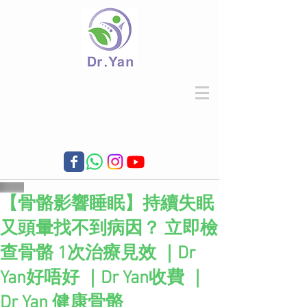
【骨骼影響睡眠】持續失眠
又頭暈找不到病因？ 立即檢
查骨骼 1次治療見效 ｜Dr
Yan好唔好 ｜Dr Yan收費 ｜
Dr Yan 健康骨骼