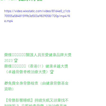
https://video.wixstatic.com/video/8164e0_c1cb
70555a58481599b3d503a9829058/720p/mp4/fil
e.mp4
榮獲️👨🏻‍⚕️👩🏻‍⚕️醫護人員至愛健康品牌大獎
2023 🏆
榮獲👨🏻‍⚕️👩🏻‍⚕️《香港01》健康卓越大獎
《卓越骨骼脊椎治療大獎》🏆
🎁免費全身骨骼檢查（由健康骨骼基金
資助）
【骨骼影響睡眠】持續失眠又頭暈找不