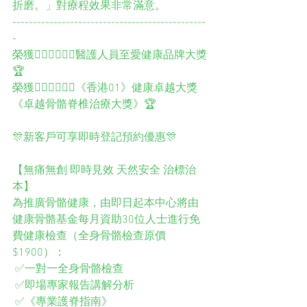
折磨。」對療程效果非常滿意。
-----------------------------------------------
-
榮獲👨🏻‍⚕️👩🏻‍⚕️醫護人員至愛健康品牌大獎
🏆
榮獲👨🏻‍⚕️👩🏻‍⚕️《香港01》健康卓越大獎
《卓越骨骼脊椎治療大獎》🏆
🎊新客戶可享即時登記預約優惠🎊
【無痛無創 即時見效 天然安全 治標治
本】
為推廣骨骼健康，由即日起本中心將由
健康骨骼基金每月資助30位人士進行免
費健康檢查（全身骨骼檢查原價
$1900）：
 ✅一對一全身骨骼檢查
 ✅即場專家報告講解分析
 ✅《專業護脊指南》