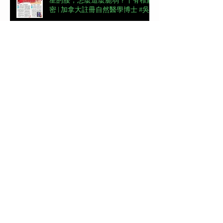
星的腰，怎麼這麼脆弱？丨脊椎解
密 | 加拿大註冊自然醫學博士 #吳
錞銦 #DrYan專欄
📖【#東周刊專欄】高低肩摧毀體
態美 | 加拿大註冊自然醫學博士 #
吳錞銦 #DrYan專欄
【#頭條日報專欄｜脊椎解密】跨
過金牌彎路丨脊椎解密 | 加拿大註
冊自然醫學博士 #吳錞銦 #DrYan專
欄
新城電台《Back Up 你健康》第一