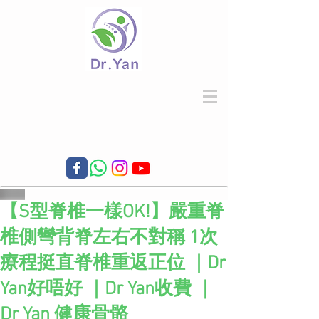
【S型脊椎一樣OK!】嚴重脊
椎側彎背脊左右不對稱 1次
療程挺直脊椎重返正位 ｜Dr
Yan好唔好 ｜Dr Yan收費 ｜
Dr Yan 健康骨骼