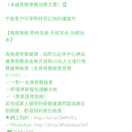
《卓越骨骼脊椎治療大獎》🏆
🎊新客戶可享即時登記預約優惠🎊
【無痛無創 即時見效 天然安全 治標治
本】
為推廣骨骼健康，由即日起本中心將由
健康骨骼基金每月資助30位人士進行免
費健康檢查（全身骨骼檢查原價
$1900）：
 ✅一對一全身骨骼檢查
 ✅即場專家報告講解分析
 ✅《專業護脊指南》
若你或家人都受到骨骼健康問題或痛症
的困擾，歡迎預約留位檢查： 
🌟網上預約：
http://bit.ly/2MPhfCu
 ✅WhatsApp: 
http://bit.ly/WhatsApp369