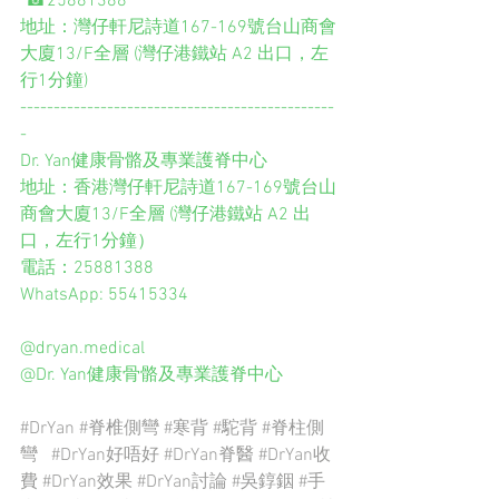
 ☎25881388
地址：灣仔軒尼詩道167-169號台山商會
大廈13/F全層 (灣仔港鐵站 A2 出口，左
行1分鐘)
-----------------------------------------------
-
Dr. Yan健康骨骼及專業護脊中心
地址：香港灣仔軒尼詩道167-169號台山
商會大廈13/F全層 (灣仔港鐵站 A2 出
口，左行1分鐘）
電話：25881388
WhatsApp: 55415334
@dryan.medical  
@Dr. Yan健康骨骼及專業護脊中心
#DrYan
#脊椎側彎
#寒背
#駝背
#脊柱側
彎
#DrYan好唔好
#DrYan脊醫
#DrYan收
費
#DrYan效果
#DrYan討論
#吳錞銦
#手