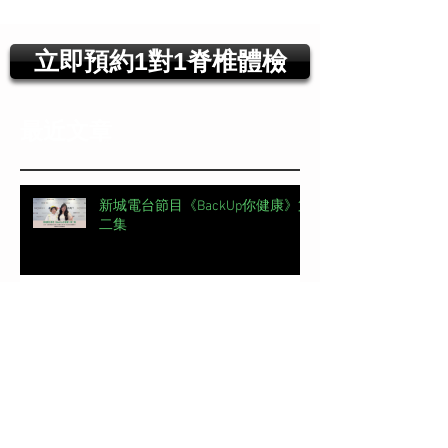
立即預約1對1脊椎體檢
最近文章
新城電台節目《BackUp你健康》第
二集
【#頭條日報專欄｜脊椎解密】 明
星的腰，怎麼這麼脆弱？丨脊椎解
密 | 加拿大註冊自然醫學博士 #吳
錞銦 #DrYan專欄