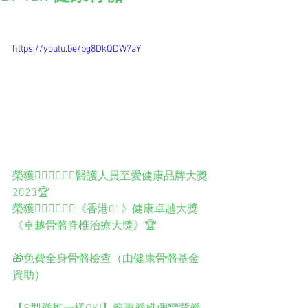
https://youtu.be/pg8DkQDW7aY
榮獲👨🏻‍⚕️👩🏻‍⚕️️️醫護人員至愛健康品牌大獎
2023🏆
榮獲👨🏻‍⚕️👩🏻‍⚕️️️《香港01》健康卓越大獎
《卓越骨骼脊椎治療大獎》🏆
🎁免費全身骨骼檢查（由健康骨骼基金
資助）