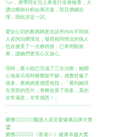
Yan，便帶同女兒上來進行全身檢查，大
讚治療師分析結果詳盡，而且價錢合
理，因此決定一試。
愛女心切的蔡媽媽更在診所內向不同病
人咨詢治療情況，發現相同情況的病人
也在接受了一次療程後，已有明顯效
果，讓她們更安心又放心。
現時，蔡小姐已完成了三次治療，她開
心地表示現時睡覺能平躺，感覺舒服了
很多。蔡媽媽更感恩地指：「看到她現
在背部的照片，脊椎改善了很多，真的
非常滿意，非常感恩！」
-----------------------------------------------
-
榮獲👨🏻‍⚕️👩🏻‍⚕️醫護人員至愛健康品牌大獎
🏆
榮獲👨🏻‍⚕️👩🏻‍⚕️️️《香港01》健康卓越大獎