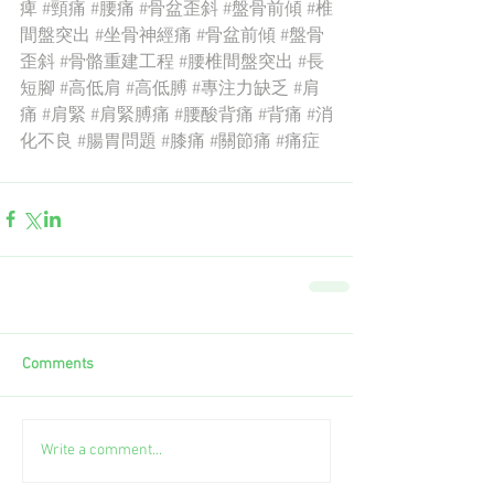
痺
#頸痛
#腰痛
#骨盆歪斜
#盤骨前傾
#椎
間盤突出
#坐骨神經痛
#骨盆前傾
#盤骨
歪斜
#骨骼重建工程
#腰椎間盤突出
#長
短腳
#高低肩
#高低膊
#專注力缺乏
#肩
痛
#肩緊
#肩緊膊痛
#腰酸背痛
#背痛
#消
化不良
#腸胃問題
#膝痛
#關節痛
#痛症
Comments
Write a comment...