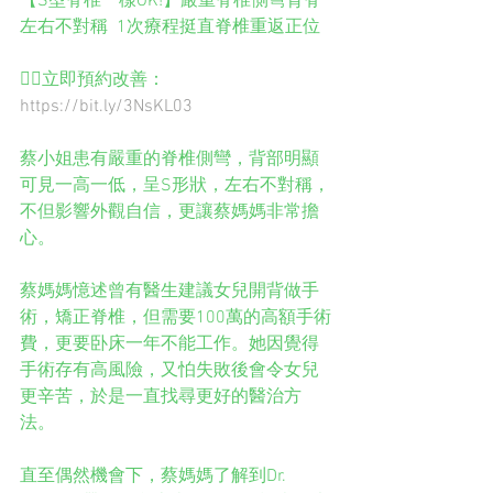
【S型脊椎一樣OK!】嚴重脊椎側彎背脊
左右不對稱  1次療程挺直脊椎重返正位
👉🏻立即預約改善：
https://bit.ly/3NsKL03
蔡小姐患有嚴重的脊椎側彎，背部明顯
可見一高一低，呈S形狀，左右不對稱，
不但影響外觀自信，更讓蔡媽媽非常擔
心。
蔡媽媽憶述曾有醫生建議女兒開背做手
術，矯正脊椎，但需要100萬的高額手術
費，更要卧床一年不能工作。她因覺得
手術存有高風險，又怕失敗後會令女兒
更辛苦，於是一直找尋更好的醫治方
法。
直至偶然機會下，蔡媽媽了解到Dr. 