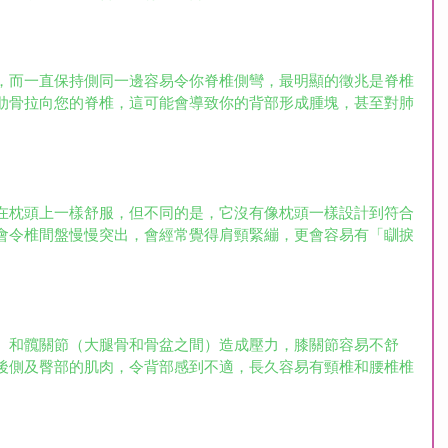
，而一直保持側同一邊容易令你脊椎側彎，最明顯的徵兆是脊椎
肋骨拉向您的脊椎，這可能會導致你的背部形成腫塊，甚至對肺
在枕頭上一樣舒服，但不同的是，它沒有像枕頭一樣設計到符合
會令椎間盤慢慢突出，會經常覺得肩頸緊繃，更會容易有「瞓捩
）和髖關節（大腿骨和骨盆之間）造成壓力，膝關節容易不舒
後側及臀部的肌肉，令背部感到不適，長久容易有頸椎和腰椎椎