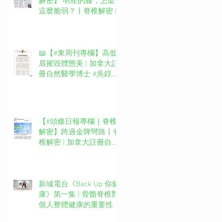
解密】 明星的腰，怎麼
這麼脆弱？丨脊椎解密 |
加拿大註冊自然醫學博士
#吳錞銦 #DrYan專欄
📖【#東周刊專欄】高低
肩摧毀體態美 | 加拿大註
冊自然醫學博士 #吳錞銦
#DrYan專欄
【#頭條日報專欄｜脊椎
解密】跨過金牌彎路丨脊
椎解密 | 加拿大註冊自然
醫學博士 #吳錞銦 #DrYan
專欄
新城電台《Back Up 你健
康》第一集 | 骨骼脊椎對
個人整體健康的重要性