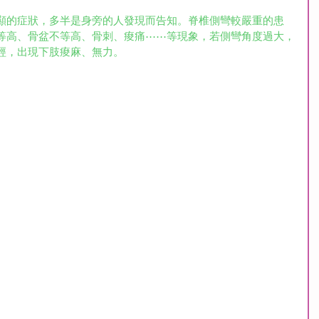
顯的症狀，多半是身旁的人發現而告知。脊椎側彎較嚴重的患
等高、骨盆不等高、骨刺、痠痛⋯⋯等現象，若側彎角度過大，
經，出現下肢痠麻、無力。