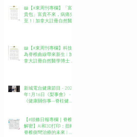
📖【#東周刊專欄】「富
貴包」富貴不來，病痛先
至！| 加拿大註冊自然醫
學博士 #吳錞銦 #DrYan專
欄
📖【#東周刊專欄】科技
為脊椎曲線帶來新生 | 加
拿大註冊自然醫學博士 #
吳錞銦 #DrYan專欄
新城電台健康節目 - 2025
年1月16日《梨事會》 -
《健康關你事—脊柱健康
你要知》第四集主持：新
城廣播網絡電視MBO TV
【#頭條日報專欄｜脊椎
台長 葉文輝Barry Ip (啤
解密】AI和3D打印：扭轉
梨）嘉賓主持：吳錞銦博
脊椎側彎治療的未來 | 脊
士Dr. Yan