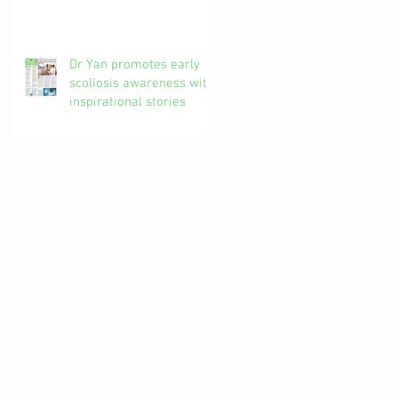
椎解密| 加拿大註冊自然
醫學博士 #吳錞銦 #DrYan
專欄
Dr Yan promotes early
scoliosis awareness with
inspirational stories