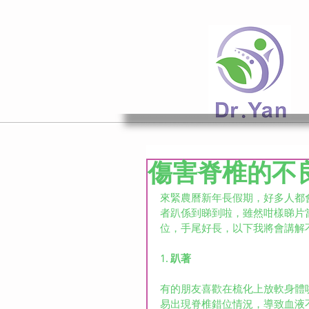
傷害脊椎的不
來緊農曆新年長假期，好多人都
者趴係到睇到啦，雖然咁樣睇片
位，手尾好長，以下我將會講解
1. 趴著
有的朋友喜歡在梳化上放軟身體
易出現脊椎錯位情況，導致血液