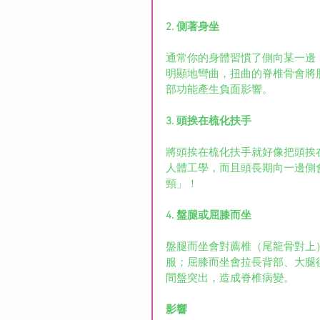
2. 側著身坐
通常你的身體習慣了側向某一邊
明顯地彎曲，扭曲的脊椎骨會將
部功能產生負面影響。
3. 頭挨在梳化扶手
將頭挨在梳化扶手就好像把頭挨
人體工學，而且頭長期向一邊側
頸」！
4. 盤腿或屈膝而坐
盤腿而坐會對薦椎（尾龍骨對上
服；屈膝而坐會拉長背部、大腿
間盤突出，造成脊椎病變。
影響