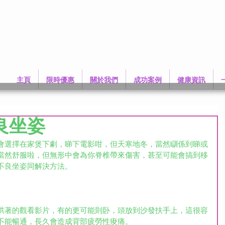
主頁
限時優惠
關於我們
成功案例
健康資訊
良坐姿
會選擇在家煲下劇，睇下電影咁，但天寒地冬，當然瞓係到睇或
當然舒服啦，但無形中會為你脊椎帶來傷害，甚至可能會搞到移
不良坐姿同解決方法。
哄著的觀看影片，有的更可能則卧，頭放到沙發扶手上，這很容
不能暢通，長久會造成背部疲勞性痠痛。