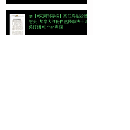
📖【#東周刊專欄】高低肩摧毀體
態美 | 加拿大註冊自然醫學博士 #
吳錞銦 #DrYan專欄
【#頭條日報專欄｜脊椎解密】跨
過金牌彎路丨脊椎解密 | 加拿大註
冊自然醫學博士 #吳錞銦 #DrYan專
欄
新城電台《Back Up 你健康》第一
集 | 骨骼脊椎對個人整體健康的重
要性