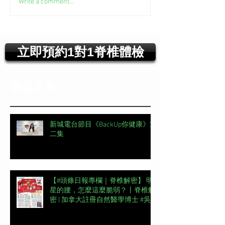
Write a comment...
立即預約1對1脊椎體檢
最近文章
新城電台節目《BackUp你健康》第
二集
【#頭條日報專欄｜脊椎解密】 明
星的腰，怎麼這麼脆弱？丨脊椎解
密 | 加拿大註冊自然醫學博士 #吳
錞銦 #DrYan專欄