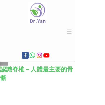
認識脊椎－人體最主要的骨
骼