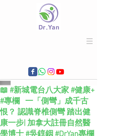
📖 #新城電台八大家 #健康+
#專欄 一「側彎」成千古
恨？ 認識脊椎側彎 踏出健
康一步| 加拿大註冊自然醫
學博士 #吳錞銦 #DrYan專欄