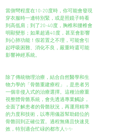
當側彎程度在10-20度時，你可能會發現
穿衣服時一邊特別緊，或是照鏡子時看
到高低肩；到了20-40度，胸椎和腰椎會
明顯變形；如果超過40度，甚至會影響
到心肺功能！假若置之不理，可能會引
起呼吸困難、消化不良，嚴重時還可能
影響神經系統。
除了傳統物理治療，結合自然醫學和生
物力學的「骨骼重建療程」，是患者另
一個非侵入式的治療選擇。這種治療重
視整體骨骼系統，會先透過專業觸診，
全面了解患者的骨骼狀況，再運用精準
的力度和技術，以專用儀器幫助錯位的
骨骼回到正確位置。過程無痛且快速見
效，特別適合忙碌的都市人✨✨