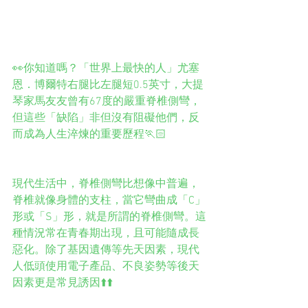
👀你知道嗎？「世界上最快的人」尤塞
恩．博爾特右腿比左腿短0.5英寸，大提
琴家馬友友曾有67度的嚴重脊椎側彎，
但這些「缺陷」非但沒有阻礙他們，反
而成為人生淬煉的重要歷程🏃🏻
現代生活中，脊椎側彎比想像中普遍，
脊椎就像身體的支柱，當它彎曲成「C」
形或「S」形，就是所謂的脊椎側彎。這
種情況常在青春期出現，且可能隨成長
惡化。除了基因遺傳等先天因素，現代
人低頭使用電子產品、不良姿勢等後天
因素更是常見誘因⬆️⬆️