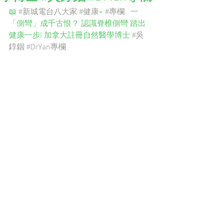
📖 
#新城電台八大家
#健康
+ 
#專欄
   一
「側彎」成千古恨？ 認識脊椎側彎 踏出
健康一步| 加拿大註冊自然醫學博士 
#吳
錞銦
#DrYan專欄