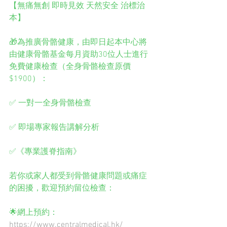
【無痛無創 即時見效 天然安全 治標治
本】
🎁為推廣骨骼健康，由即日起本中心將
由健康骨骼基金每月資助30位人士進行
免費健康檢查（全身骨骼檢查原價
$1900）：
✅ 一對一全身骨骼檢查
✅ 即場專家報告講解分析
✅《專業護脊指南》
若你或家人都受到骨骼健康問題或痛症
的困擾，歡迎預約留位檢查： 
🌟網上預約：
https://www.centralmedical.hk/