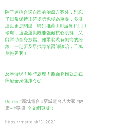
除了選擇合適自己的治療方案外，別忘
了日常保持正確姿勢也極為重要，多做
運動更是關鍵。特別推薦🏊🏻‍♀️游泳和🧘🏻‍♀️
瑜珈，這些運動既能強健核心肌群，又
能幫助全身放鬆。如果發現有側彎的跡
象，一定要及早找專業醫師診治，千萬
別拖延啊！
及早發現！即時處理！照顧脊椎就是在
照顧全身健康💪🏻
Dr. Yan 
#新城電台
#新城電台八大家
#健
康
+ 
#專欄
  全文網頁版：
https://metro.hk/31202/