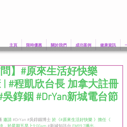
主頁
限時優惠
關於我們
成功案例
健康資訊
訪問】#原來生活好快樂
健康 | #程凱欣台長 加拿大註冊
吳錞銦 #DrYan新城電台節
播
 邀請 
#DrYan
#吳錞銦博士
 於《#原來生活好快樂 》擔任《 
，於星期五早上9:00am 
#新城知訊台
 FM99.7播出。