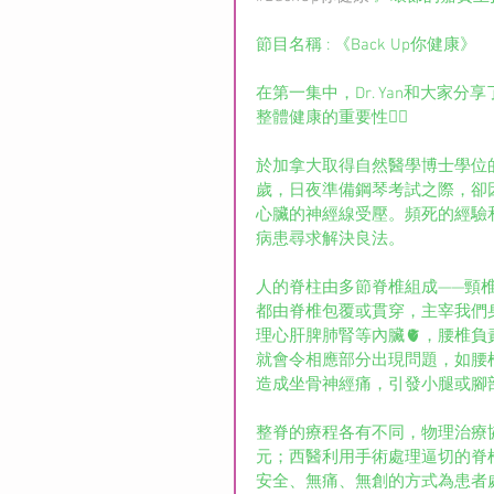
節目名稱 : 《Back Up你健康》
在第一集中，Dr. Yan和大
整體健康的重要性👩‍⚕️
於加拿大取得自然醫學博士學位的D
歲，日夜準備鋼琴考試之際，卻
心臟的神經線受壓。頻死的經驗
病患尋求解決良法。
人的脊柱由多節脊椎組成——頸
都由脊椎包覆或貫穿，主宰我們
理心肝脾肺腎等內臟🫀，腰椎
就會令相應部分出現問題，如腰
造成坐骨神經痛，引發小腿或腳
整脊的療程各有不同，物理治療
元；西醫利用手術處理逼切的脊椎
安全、無痛、無創的方式為患者