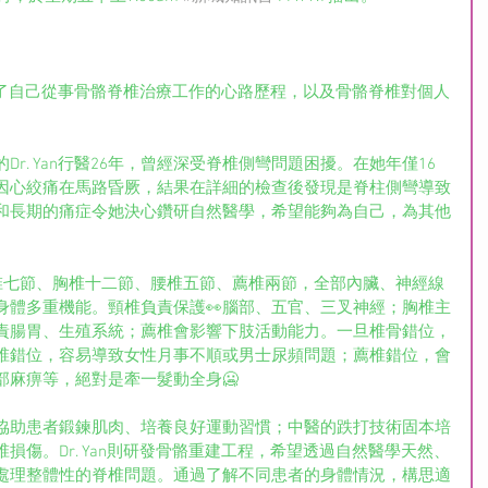
家分享了自己從事骨骼脊椎治療工作的心路歷程，以及骨骼脊椎對個人
r. Yan行醫26年，曾經深受脊椎側彎問題困擾。在她年僅16
因心絞痛在馬路昏厥，結果在詳細的檢查後發現是脊柱側彎導致
和長期的痛症令她決心鑽研自然醫學，希望能夠為自己，為其他
椎七節、胸椎十二節、腰椎五節、薦椎兩節，全部內臟、神經線
身體多重機能。頸椎負責保護👀腦部、五官、三叉神經；胸椎主
負責腸胃、生殖系統；薦椎會影響下肢活動能力。一旦椎骨錯位，
椎錯位，容易導致女性月事不順或男士尿頻問題；薦椎錯位，會
部麻痹等，絕對是牽一髮動全身🥶
協助患者鍛鍊肌肉、培養良好運動習慣；中醫的跌打技術固本培
損傷。Dr. Yan則研發骨骼重建工程，希望透過自然醫學天然、
處理整體性的脊椎問題。通過了解不同患者的身體情況，構思適