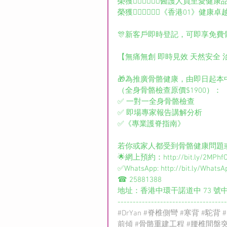
榮獲👨🏻‍⚕️👩🏻‍⚕️醫護人員至愛健
榮獲👨🏻‍⚕️👩🏻‍⚕️《香港0
🎊新客戶即時登記，可即享免費
【無痛無創 即時見效 天然安全 
🎁為推廣骨骼健康，由即日起本
（全身骨骼檢查原價$1900）：
✅ 一對一全身骨骼檢查
✅ 即場專家報告講解分析
✅《專業護脊指南》
若你或家人都受到骨骼健康問題或
🌟網上預約：http://bit.ly/2MPhf
✅WhatsApp: http://bit.ly/Whats
☎ 25881388
地址：香港中環干諾道中 73 號中保集
------------------------------------
#DrYan
#脊椎側彎
#寒背
#駝背
前傾
#骨骼重建工程
#腰椎間盤