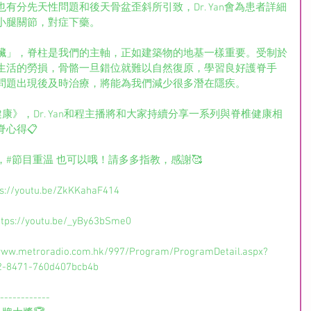
有分先天性問題和後天骨盆歪斜所引致，Dr. Yan會為患者詳細
小腿關節，對症下藥。
臟」，脊柱是我們的主軸，正如建築物的地基一樣重要。受制於
生活的勞損，骨骼一旦錯位就難以自然復原，學習良好護脊手
問題出現後及時治療，將能為我們減少很多潛在隱疾。
你健康》，Dr. Yan和程主播將和大家持續分享一系列與脊椎健康相
心得📋
#節目重温 也可以哦！請多多指教，感謝🥰
youtu.be/ZkKKahaF414
/youtu.be/_yBy63bSme0
troradio.com.hk/997/Program/ProgramDetail.aspx?
2-8471-760d407bcb4b
------------