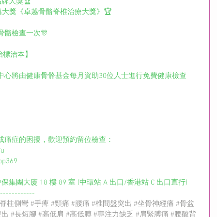
康品牌大獎🏆
1》健康卓越大獎《卓越骨骼脊椎治療大獎》🏆
骨骼檢查一次🎊
治標治本】
中心將由健康骨骼基金每月資助30位人士進行免費健康檢查
痛症的困擾，歡迎預約留位檢查：  
Cu
App369
團大廈 18 樓 89 室 (中環站 A 出口/香港站 C 出口直行)
------------
#脊柱側彎
#手痺
#頸痛
#腰痛
#椎間盤突出
#坐骨神經痛
#骨盆
突出
#長短腳
#高低肩
#高低膊
#專注力缺乏
#肩緊膊痛
#腰酸背