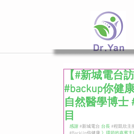
【#新城電台
#backup你
自然醫學博士 #
目
感謝 
#新城電台
 台長 
#程凱欣主
#BackUp你健康
 》環節的嘉賓主持