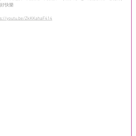
活好快樂
ps://youtu.be/ZkKKahaF414