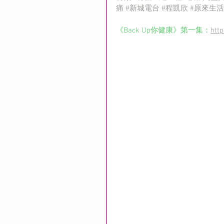
痛
#新城電台
#程凱欣
#原來生
《Back Up你健康》第一集：
htt