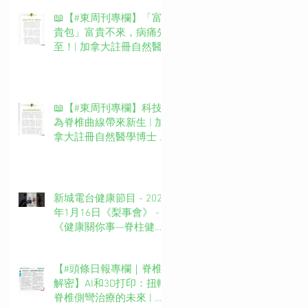
📖【#東周刊專欄】「富
貴包」富貴不來，病痛先
至！| 加拿大註冊自然醫
學博士 #吳錞銦 #DrYan專
欄
📖【#東周刊專欄】科技
為脊椎曲線帶來新生 | 加
拿大註冊自然醫學博士 #
吳錞銦 #DrYan專欄
新城電台健康節目 - 2025
年1月16日《梨事會》 -
《健康關你事—脊柱健康
你要知》第四集主持：新
城廣播網絡電視MBO TV
【#頭條日報專欄｜脊椎
台長 葉文輝Barry Ip (啤
解密】AI和3D打印：扭轉
梨）嘉賓主持：吳錞銦博
脊椎側彎治療的未來 | 脊
士Dr. Yan