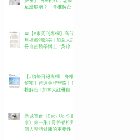
解密】 明星的腰，怎麼
這麼脆弱？丨脊椎解密 |
加拿大註冊自然醫學博士
#吳錞銦 #DrYan專欄
📖【#東周刊專欄】高低
肩摧毀體態美 | 加拿大註
冊自然醫學博士 #吳錞銦
#DrYan專欄
【#頭條日報專欄｜脊椎
解密】跨過金牌彎路丨脊
椎解密 | 加拿大註冊自然
醫學博士 #吳錞銦 #DrYan
專欄
新城電台《Back Up 你健
康》第一集 | 骨骼脊椎對
個人整體健康的重要性